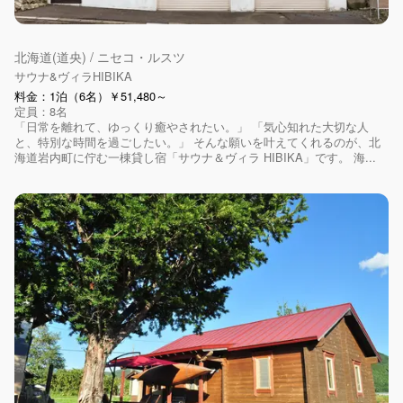
北海道(道央) / ニセコ・ルスツ
サウナ&ヴィラHIBIKA
料金：1泊（6名）￥51,480～
定員：8名
「日常を離れて、ゆっくり癒やされたい。」 「気心知れた大切な人
と、特別な時間を過ごしたい。」 そんな願いを叶えてくれるのが、北
海道岩内町に佇む一棟貸し宿「サウナ＆ヴィラ HIBIKA」です。 海...