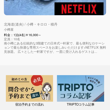
北海道(道央) / 小樽・キロロ・積丹
小樽屋
料金：1泊(4名)￥16,000～
定員：10名
南小樽にある伝統的な3階建ての日本式一軒家で、最も便利なロケーシ
ョンで最も快適な専用スペースをお楽しみいただけます>NETFLIX 無料
見放題。 広々とした一軒家ですが、一度に受け入れるゲストは...
宿泊予約までの流れ
TRIPTOコラム記事