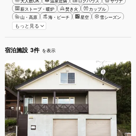
大人数OK
温泉近隣
ログハウス
サウナ
薪ストーブ・暖炉
焚き火
カップル
山・高原
海・ビーチ
星空
雪シーズン
もっと見る
ゴルフ
釣り
アクティビティ
ショッピング
グリーンツーリズム
長期滞在
女子旅
駅から徒歩圏内
手持ち花火OK
宿泊施設
3件
お子さま歓迎
アメニティ
を表示