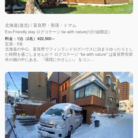
北海道(道北) / 富良野・美瑛・トマム
Eco-Friendly stay ログコテージ be with nature(1日1組限定）
料金：1泊（2名）¥22,500～
定員：5名
北海道の中心、富良野でフィンランドログハウスに泊まりゆったりとし
た時間を過ごしませんか？ ログコテージ "be with nature" は富良野市郊
外の畑の中にある、『環境にやさしい』 をコン...