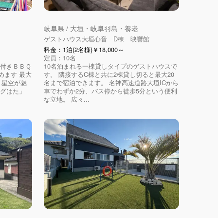
岐阜県 / 大垣・岐阜羽島・養老
ゲストハウス大垣心音 D棟 映響館
料金：1泊(2名様)￥18,000～
定員：10名
根付きＢＢＱ
10名泊まれる一棟貸しタイプのゲストハウスで
めます 最大
す。 隣接するC棟と共に2棟貸し切ると最大20
、星空が魅
名まで宿泊できます。 名神高速道路大垣ICから
ングはた」
車でわずか2分、バス停から徒歩5分という便利
な立地。 広々...