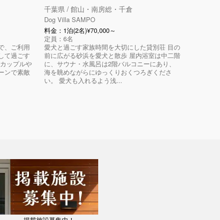
千葉県 / 館山・南房総・千倉
Dog Villa SAMPO
料金：1泊(2名)¥70,000～
定員：6名
で、ご利用
愛犬と過ごす家族時間を大切にした貸別荘 目の
して過ごす
前に広がる砂浜を愛犬と散歩 屋内浴室は中二階
、カップルや
に、サウナ・水風呂は2階バルコニーにあり、
ーンで素敵
海を眺めながらにゆっくりおくつろぎくださ
い。 愛犬も入れるよう浅...
掲載施設募集中！