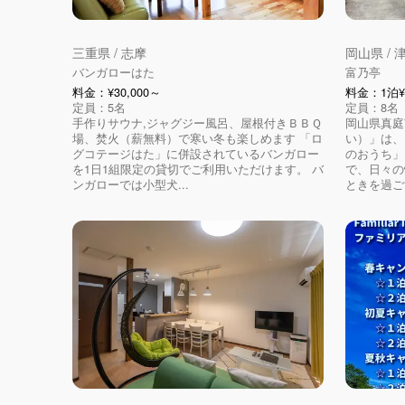
三重県 / 志摩
岡山県 /
バンガローはた
富乃亭
料金：¥30,000～
料金：1泊¥1
定員：5名
定員：8名
手作りサウナ,ジャグジー風呂、屋根付きＢＢＱ
岡山県真庭
場、焚火（薪無料）で寒い冬も楽しめます 「ロ
い）」は、
グコテージはた」に併設されているバンガロー
のおうち」
を1日1組限定の貸切でご利用いただけます。 バ
で、日々の
ンガローでは小型犬...
ときを過ご