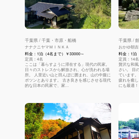
千葉県 / 千葉・市原・船橋
千葉県 /
ナナクニヤマＭＩＮＫＡ
おかゆ朝吉
料金：1泊（4名まで）￥33000～
料金：1泊（
定員：4名
定員：14名
ここは「暮らすように滞在する」現代の民家。
贅沢な和風
日々のストレスから解放され、心が洗われる場
さい。 目
所。 人里近い山と田んぼに囲まれ、山の中腹に
ています。
ポツンとあります。 古き良きを感じさせる現代
疲れを癒し
的な日本の民家で、家...
にも最適！ 