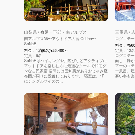
山梨県 / 身延・下部・南アルプス
三重県 / 
南アルプス36〜アウトドアの宿 Od-inn〜
ログコテー
SoNaE
料金：¥560
料金：1泊(6名)¥26,400～
定員：12名
定員：6名
ログコテー
SoNaEはハイキングや川遊びなどアクティブに
面し、静か
アウトドアを楽しむ方に最適なクールで和モダ
アーのコテ
ンな古民家宿 居間には囲炉裏がありおじゃみ座
ー風呂、屋
布団が周りに設置してあります。 寝室は、1F
寒い冬も楽し
にシングルサイズの...