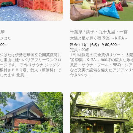
志摩
千葉県 / 銚子・九十九里・一宮
ジはた
太陽と星が輝く宿 季楽 ～KIRA～
00～
料金：1泊（6名）￥80,600～
定員：20名
ジはたは伊勢志摩国立公園英虞湾に
1日1組限定の完全貸切リゾート 太
な里山に建つバリアフリーワンフロ
宿 季楽～KIRA～ 900坪の広大な
ージです。 手作りサウナ,ジャグジ
風呂・サウナ・プール・BBQ・シ
根付きＢＢＱ場、焚火（薪無料）で
など充実の設備を備えたアジアンリ
めます 北風...
付き5ベッ...