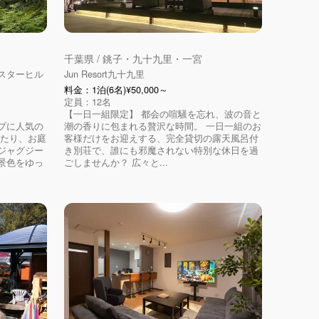
千葉県 / 銚子・九十九里・一宮
スターヒル
Jun Resort九十九里
料金：1泊(6名)¥50,000～
定員：12名
【一日一組限定】 都会の喧騒を忘れ、波の音と
プに人気の
潮の香りに包まれる贅沢な時間。 一日一組のお
したり、お庭
客様だけをお迎えする、完全貸切の露天風呂付
ジャグジー
き別荘で、誰にも邪魔されない特別な休日を過
景色をゆっ
ごしませんか？ 広々と...