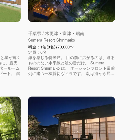
千葉県 / 木更津・富津・鋸南
Sumera Resort Shinmaiko
料金：1泊(3名)¥70,000〜
定員：6名
陽と星が輝く
海を感じる特等席。 目の前に広がるのは、遮る
敷地に、露天
もののない水平線と波の音だけ。 Sumera
アタールーム
Resort Shinmaiko は、 オーシャンフロント最前
ゾート。 鍵
列に建つ一棟貸切ヴィラです。 朝は海から昇...