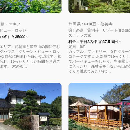
 高島・マキノ
静岡県 / 中伊豆・修善寺
ビュー・ロッジ
癒しの森 貸別荘 リゾート倶楽部
ズ／ララの家
4名）￥35000～
料金：平日2名様1泊37,510円～
エリア、琵琶湖と箱館山の間に佇む
定員：6名
グハウス「グリーン・ビュー・ロッ
カップル、ファミリー、女性グルー
かな自然に囲まれた静かな環境で、都
コテージです☆ お部屋でゆっくり
忘れ、ゆったりとした時間をお過ご
でバーベキューをしたり、専用露天
す。 木のぬ...
に入ったり、森林浴をしながら山の
くりと眺めてみたりetc...