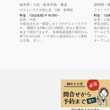
岐阜県 / 大垣・岐阜羽島・養老
静岡県 /
ゲストハウス大垣心音 C棟 彩華館
ファミリア
料金：1泊(2名様)￥18,000～
料金：1泊8
定員：10名
定員：11名
10名泊まれる一棟貸しタイプのゲストハウスで
伊豆の緑に
す。 隣接するD棟と共に2棟貸し切ると最大20
会の疲れを
名まで宿泊できます。 名神高速道路大垣ICから
プールとサ
車でわずか2分、バス停から徒歩5分という便利
ください。
な立地。 広々...
オープンエ
宿泊予約までの流れ