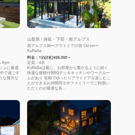
山梨県 / 身延・下部・南アルプス
南アルプス36〜アウトドアの宿 Od-inn〜
KuRaSe
料金：1泊(2名)¥26,000～
a Aym」
定員：4名
シュに最適
KuRaSeは庭に、お部屋から繋がるように続く
の中で過ごす
快適な屋根付BBQデッキキッチンやワークルー
うな贅沢な
ムがあり 長期でゆったりアウトドアを楽しむこ
とができるお仲間同士やファミリーでご利用い
ただくのが最適な長...