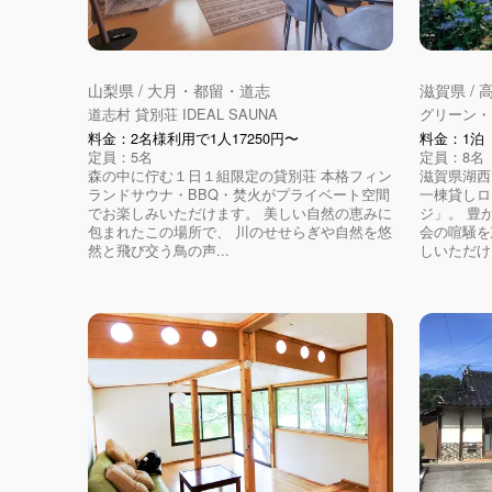
山梨県 / 大月・都留・道志
滋賀県 /
道志村 貸別荘 IDEAL SAUNA
グリーン・
料金：2名様利用で1人17250円〜
料金：1泊（
定員：5名
定員：8名
森の中に佇む１日１組限定の貸別荘 本格フィン
滋賀県湖西
ランドサウナ・BBQ・焚火がプライベート空間
一棟貸しロ
でお楽しみいただけます。 美しい自然の恵みに
ジ」。 豊
包まれたこの場所で、 川のせせらぎや自然を悠
会の喧騒を
然と飛び交う鳥の声...
しいただけま