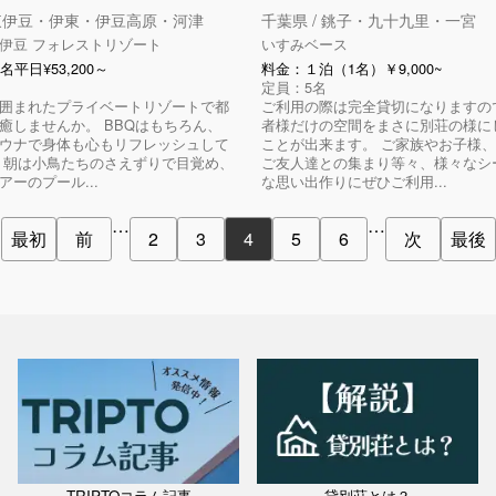
 東伊豆・伊東・伊豆高原・河津
千葉県 / 銚子・九十九里・一宮
伊豆 フォレストリゾート
いすみベース
名平日¥53,200～
料金：１泊（1名）￥9,000~
定員：5名
囲まれたプライベートリゾートで都
ご利用の際は完全貸切になりますの
癒しませんか。 BBQはもちろん、
者様だけの空間をまさに別荘の様に
ウナで身体も心もリフレッシュして
ことが出来ます。 ご家族やお子様
 朝は小鳥たちのさえずりで目覚め、
ご友人達との集まり等々、様々なシ
アーのプール...
な思い出作りにぜひご利用...
…
…
最初
前
2
3
4
5
6
次
最後
TRIPTOコラム記事
貸別荘とは？