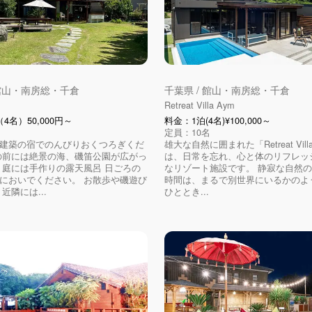
 館山・南房総・千倉
千葉県 / 館山・南房総・千倉
Retreat Villa Aym
4名）50,000円～
料金：1泊(4名)¥100,000～
定員：10名
建築の宿でのんびりおくつろぎくだ
雄大な自然に囲まれた「Retreat Vill
の前には絶景の海、磯笛公園が広がっ
は、日常を忘れ、心と体のリフレッ
 庭には手作りの露天風呂 日ごろの
なリゾート施設です。 静寂な自然
においでください。 お散歩や磯遊び
時間は、まるで別世界にいるかのよ
近隣には...
ひととき...