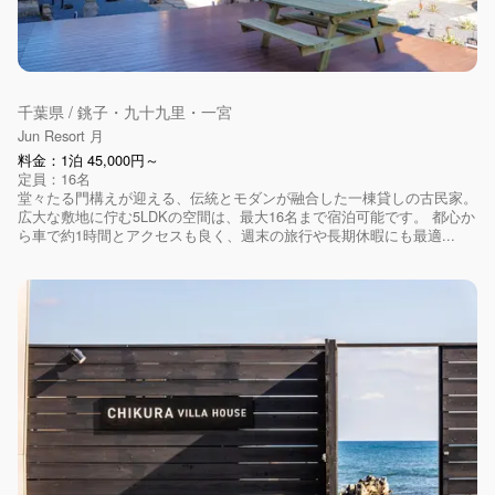
千葉県 / 銚子・九十九里・一宮
Jun Resort 月
料金：1泊 45,000円～
定員：16名
堂々たる門構えが迎える、伝統とモダンが融合した一棟貸しの古民家。
広大な敷地に佇む5LDKの空間は、最大16名まで宿泊可能です。 都心か
ら車で約1時間とアクセスも良く、週末の旅行や長期休暇にも最適...