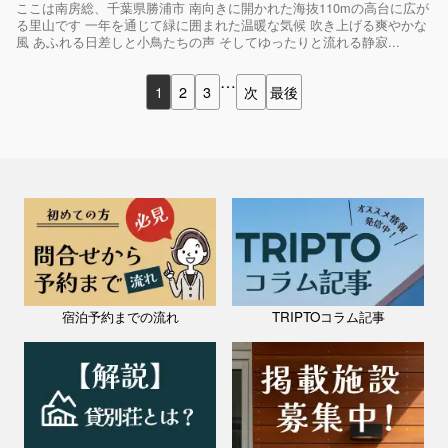
ここは南房総、千葉県勝浦市 南向きに開かれた海抜110mの高台に広が
る里山です 一年を通じて緑に囲まれた温暖な気候 吹き上げる爽やかな
風 あふれる日差しと小鳥たちの声 そしてゆったりと流れる静寂...
…
1
2
3
次
最後
宿泊予約までの流れ
TRIPTOコラム記事