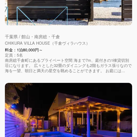
千葉県 / 館山・南房総・千倉
CHIKURA VILLA HOUSE（千倉ヴィラハウス）
料金：1泊80,000円～
定員：5名
南房総千倉町にあるプライベート空間 海まで7m、庭付きの1棟貸切別
荘になります。 広々とした32畳のダイニングも2階もガラス張りなので
海を一望、朝日と満天の星空を眺めることができます。 お庭には...