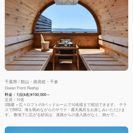
千葉県 / 館山・南房総・千倉
Ocean Front Reship
料金：1泊(4名)¥100,000～
定員：10名
2階建 + 広々ロフトの3ベッドルームで10名様まで宿泊できます。 テラ
スでBBQ、海を眺めながらのサウナ・露天風呂をお楽しみいただけま
す。 敷地下に広がる砂浜は、道路からの進入路がなく、静かで...