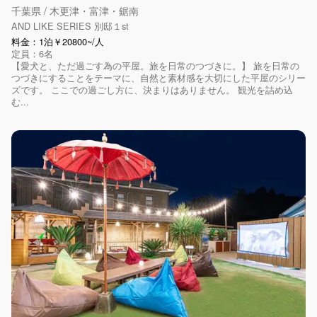
千葉県 / 木更津・富津・鋸南
AND LIKE SERIES 別邸１st
料金：1泊￥20800~/人
定員：6名
【愛犬と、ただ過ごす為の平屋。旅を日常のつづきに。】 旅を日常の
つづきにすることをテーマに、自然と素材感を大切にした平屋のシリー
ズです。 ここでの過ごし方に、決まりはありません。 観光を詰め込
む...