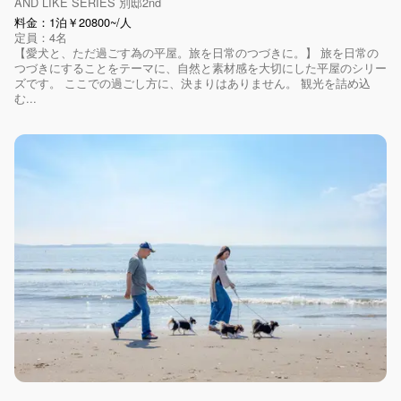
AND LIKE SERIES 別邸2nd
料金：1泊￥20800~/人
定員：4名
【愛犬と、ただ過ごす為の平屋。旅を日常のつづきに。】 旅を日常の
つづきにすることをテーマに、自然と素材感を大切にした平屋のシリー
ズです。 ここでの過ごし方に、決まりはありません。 観光を詰め込
む...