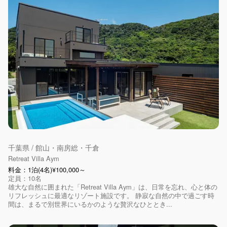
千葉県 / 館山・南房総・千倉
Retreat Villa Aym
料金：1泊(4名)¥100,000～
定員：10名
雄大な自然に囲まれた「Retreat Villa Aym」は、日常を忘れ、心と体の
リフレッシュに最適なリゾート施設です。 静寂な自然の中で過ごす時
間は、まるで別世界にいるかのような贅沢なひととき...