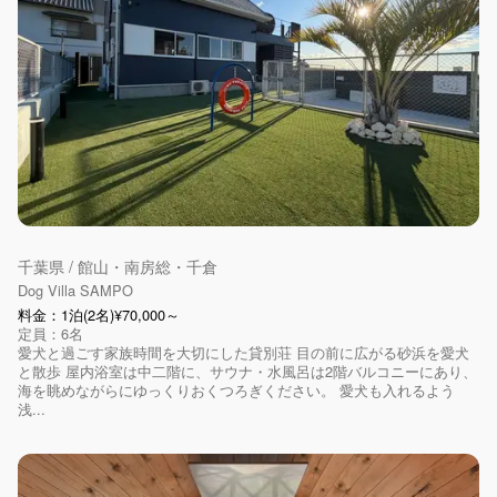
千葉県 / 館山・南房総・千倉
Dog Villa SAMPO
料金：1泊(2名)¥70,000～
定員：6名
愛犬と過ごす家族時間を大切にした貸別荘 目の前に広がる砂浜を愛犬
と散歩 屋内浴室は中二階に、サウナ・水風呂は2階バルコニーにあり、
海を眺めながらにゆっくりおくつろぎください。 愛犬も入れるよう
浅...