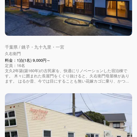
千葉県 / 銚子・九十九里・一宮
久右衛門
料金：1泊(1名) 9,000円～
定員：16名
文久2年築(築160年)の古民家を、快適にリノベーションした宿泊棟で
す。 木々に囲まれた長屋門をくぐり抜けると、久右衛門母屋棟があり
ます。 はるか昔、今では目にすることも無い花嫁カゴに乗り、かつ...