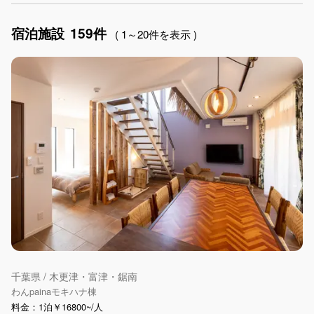
ゴルフ
釣り
アクティビティ
宿泊施設
159件
ショッピング
食事付き
ガーデニング
( 1～20件を表示 )
グランピング
グリーンツーリズム
長期滞在
女子旅
駅から徒歩圏内
手持ち花火OK
お子さま歓迎
アメニティ
千葉県 / 木更津・富津・鋸南
わんpainaモキハナ棟
料金：1泊￥16800~/人