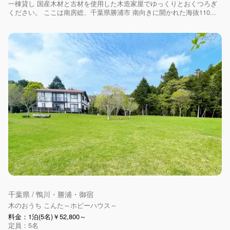
一棟貸し 国産木材と古材を使用した木造家屋でゆっくりとおくつろぎ
ください。 ここは南房総、千葉県勝浦市 南向きに開かれた海抜110...
千葉県 / 鴨川・勝浦・御宿
木のおうち こんた～ホビーハウス～
料金：1泊(5名)￥52,800～
定員：5名