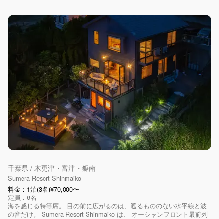
千葉県 / 木更津・富津・鋸南
Sumera Resort Shinmaiko
料金：1泊(3名)¥70,000〜
定員：6名
海を感じる特等席。 目の前に広がるのは、遮るもののない水平線と波
の音だけ。 Sumera Resort Shinmaiko は、 オーシャンフロント最前列