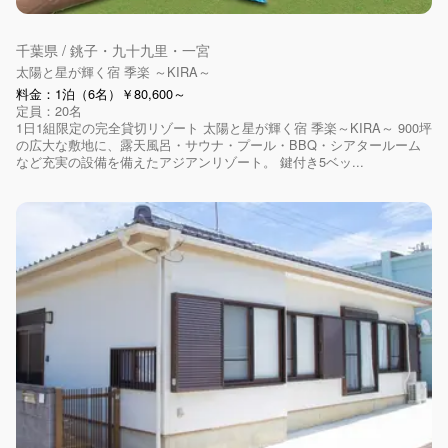
千葉県 / 銚子・九十九里・一宮
太陽と星が輝く宿 季楽 ～KIRA～
料金：1泊（6名）￥80,600～
定員：20名
1日1組限定の完全貸切リゾート 太陽と星が輝く宿 季楽～KIRA～ 900坪
の広大な敷地に、露天風呂・サウナ・プール・BBQ・シアタールーム
など充実の設備を備えたアジアンリゾート。 鍵付き5ベッ...