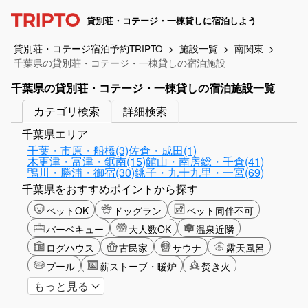
貸別荘・コテージ・一棟貸しに宿泊しよう
貸別荘・コテージ宿泊予約TRIPTO
施設一覧
南関東
千葉県の貸別荘・コテージ・一棟貸しの宿泊施設
千葉県の貸別荘・コテージ・一棟貸しの宿泊施設一覧
カテゴリ検索
詳細検索
千葉県エリア
千葉・市原・船橋(3)
佐倉・成田(1)
木更津・富津・鋸南(15)
館山・南房総・千倉(41)
鴨川・勝浦・御宿(30)
銚子・九十九里・一宮(69)
千葉県をおすすめポイントから探す
ペットOK
ドッグラン
ペット同伴不可
バーベキュー
大人数OK
温泉近隣
ログハウス
古民家
サウナ
露天風呂
プール
薪ストーブ・暖炉
焚き火
もっと見る
バリアフリー
カップル
大人限定
山・高原
海・ビーチ
星空
富士山眺望