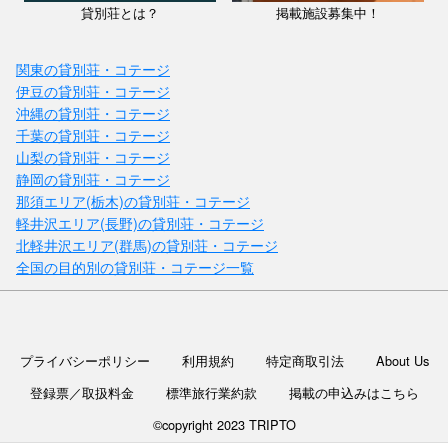
貸別荘とは？
掲載施設募集中！
関東の貸別荘・コテージ
伊豆の貸別荘・コテージ
沖縄の貸別荘・コテージ
千葉の貸別荘・コテージ
山梨の貸別荘・コテージ
静岡の貸別荘・コテージ
那須エリア(栃木)の貸別荘・コテージ
軽井沢エリア(長野)の貸別荘・コテージ
北軽井沢エリア(群馬)の貸別荘・コテージ
全国の目的別の貸別荘・コテージ一覧
プライバシーポリシー
利用規約
特定商取引法
About Us
登録票／取扱料金
標準旅行業約款
掲載の申込みはこちら
©copyright 2023 TRIPTO