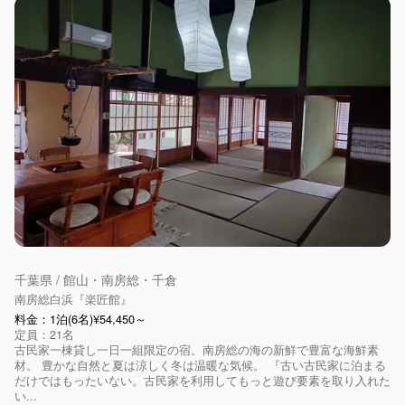
千葉県 / 館山・南房総・千倉
南房総白浜『楽匠館』
料金：1泊(6名)¥54,450～
定員：21名
古民家一棟貸し一日一組限定の宿。南房総の海の新鮮で豊富な海鮮素
材。 豊かな自然と夏は涼しく冬は温暖な気候。 『古い古民家に泊まる
だけではもったいない。古民家を利用してもっと遊び要素を取り入れた
い...