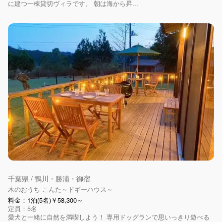
に建つ一棟貸切ヴィラです。 朝は海から昇...
千葉県 / 鴨川・勝浦・御宿
木のおうち こんた～ドギーハウス～
料金：1泊(5名)￥58,300～
定員：5名
愛犬と一緒に自然を満喫しよう！ 専用ドッグランで思いっきり遊べる