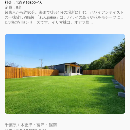
料金：1泊￥16800~/人
定員：6名
🌺東京から約90分。海まで徒歩1分の場所に佇む、ハワイアンテイスト
の一棟貸しVilla🌺 「わんpaina」は、ハワイの島々や花をモチーフにし
た3棟のVillaシリーズです。イリマ棟は、オアフ島...
千葉県 / 木更津・富津・鋸南