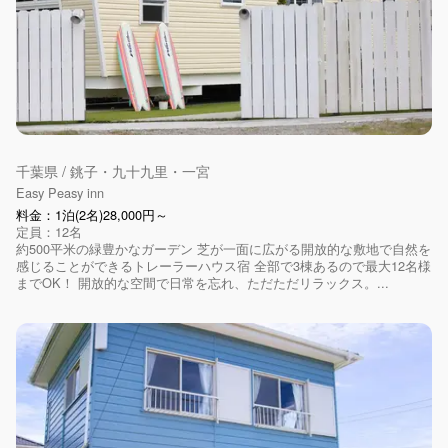
千葉県 / 銚子・九十九里・一宮
Easy Peasy inn
料金：1泊(2名)28,000円～
定員：12名
約500平米の緑豊かなガーデン 芝が一面に広がる開放的な敷地で自然を
感じることができるトレーラーハウス宿 全部で3棟あるので最大12名様
までOK！ 開放的な空間で日常を忘れ、ただただリラックス。...