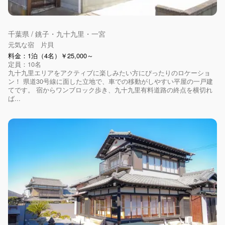
千葉県 / 銚子・九十九里・一宮
元気な宿 片貝
料金：1泊（4名）￥25,000～
定員：10名
九十九里エリアをアクティブに楽しみたい方にぴったりのロケーショ
ン！ 県道30号線に面した立地で、車での移動がしやすい平屋の一戸建
てです。 宿からワンブロック歩き、九十九里有料道路の終点を横切れ
ば...