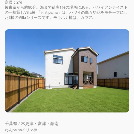
定員：2名
🌺東京から約90分。海まで徒歩1分の場所にある、ハワイアンテイスト
の一棟貸しVilla🌺 「わんpaina」は、ハワイの島々や花をモチーフにし
た3棟のVillaシリーズです。モキハナ棟は、カウア...
千葉県 / 木更津・富津・鋸南
わんpainaイリマ棟