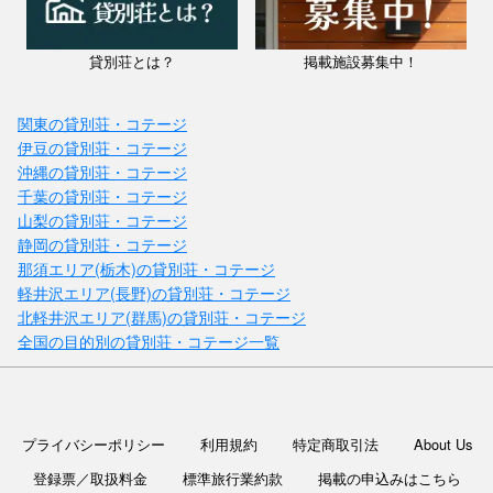
貸別荘とは？
掲載施設募集中！
関東の貸別荘・コテージ
伊豆の貸別荘・コテージ
沖縄の貸別荘・コテージ
千葉の貸別荘・コテージ
山梨の貸別荘・コテージ
静岡の貸別荘・コテージ
那須エリア(栃木)の貸別荘・コテージ
軽井沢エリア(長野)の貸別荘・コテージ
北軽井沢エリア(群馬)の貸別荘・コテージ
全国の目的別の貸別荘・コテージ一覧
プライバシーポリシー
利用規約
特定商取引法
About Us
登録票／取扱料金
標準旅行業約款
掲載の申込みはこちら