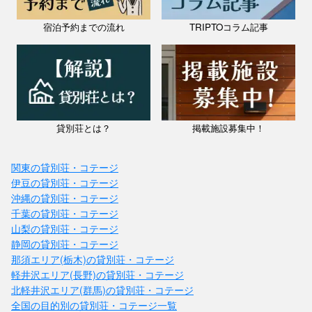
宿泊予約までの流れ
TRIPTOコラム記事
貸別荘とは？
掲載施設募集中！
関東の貸別荘・コテージ
伊豆の貸別荘・コテージ
沖縄の貸別荘・コテージ
千葉の貸別荘・コテージ
山梨の貸別荘・コテージ
静岡の貸別荘・コテージ
那須エリア(栃木)の貸別荘・コテージ
軽井沢エリア(長野)の貸別荘・コテージ
北軽井沢エリア(群馬)の貸別荘・コテージ
全国の目的別の貸別荘・コテージ一覧