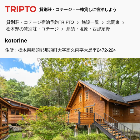
貸別荘・コテージ・一棟貸しに宿泊しよう
貸別荘・コテージ宿泊予約TRIPTO
施設一覧
北関東
栃木県の貸別荘・コテージ
那須・塩原・西那須野
kotorine
住所：栃木県那須郡那須町大字高久丙字大黒平2472-224