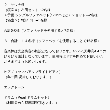
２．サウナ棟
（寝室４）布団セット→2名様
＋予備 シングルソファベッド(170cmほど）２セット→2名様
（寝室５）3段ﾍﾞｯﾄﾞ→3名様
合計5名様（ソファベッドを使用すると7名様）
３．合計 １４名様（ソファベッドを使用することで16名様）
音楽棟は完全防音の施設となっております。45.2㎡,天井高4.4ｍの
ひろびろ設計となっています。使用時はドアを閉めてお使いいた
だきますようお願いします。
ピアノ（ヤマハアップライトピアノ）
（年一回 調律しております。）
エレクトーン
ドラム（Pearl ドラムセット）
（利用者自ら都度調整頂きます。）