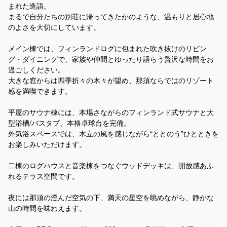
まれた造語。
まるで自分たちの別荘に帰ってきたかのような、温もりと居心地
のよさを大切にしています。
メイン棟では、フィンランドログに包まれた吹き抜けのリビン
グ・ダイニングで、家族や仲間とゆったり語らう贅沢な時間をお
過ごしください。
大きな窓からは四季折々の木々が望め、那須ならではのリゾート
感を満喫できます。
平屋のサウナ棟には、本場さながらのフィンランド式サウナと大
型浴槽/バスタブ、本格卓球台を完備。
外気浴スペースでは、木立の風を感じながら“ととのう”ひとときを
お楽しみいただけます。
二棟のログハウスと音楽棟をつなぐウッドデッキは、開放感あふ
れるテラス空間です。
夜には那須の澄んだ空気の下、満天の星空を眺めながら、静かな
山の時間を味わえます。