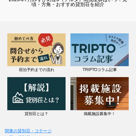
頃・方角・おすすめ貸別荘を紹介
栃木県 / 那須・塩原・西那須野
那須漆黒の家
料金：1泊（4名）￥40,000～
定員：8名
キャンプのように使える貸別荘 ・ ご家族3世代や複数のご家族、会社
宿泊予約までの流れ
TRIPTOコラム記事
のグループなどで集まり、みんなで分担して食事をつくる。 キャンプ
栃木県 / 那須・塩原・西那須野
で行う楽しいことを、この別荘でも実現したいという思いでつくりま
そら豆ん家
し...
料金：1泊(2名)¥14.000-
定員：6名
那須高原の自然に囲まれた「そら豆ん家」は、高台にたたずむ一棟貸し
のコテージ。 清流のせせらぎを間近に感じながら、どこか懐かしくて
心安らぐ時間が流れます。 二階の廊下を挟んだ６畳二部屋が、お友達
貸別荘とは？
掲載施設募集中！
同...
関東の貸別荘・コテージ