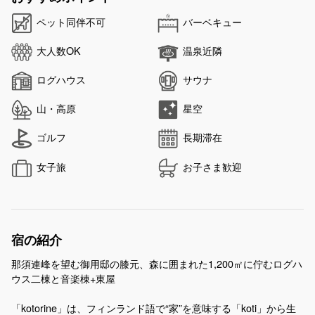
ペット同伴不可
バーベキュー
大人数OK
温泉近隣
ログハウス
サウナ
山・高原
星空
ゴルフ
長期滞在
女子旅
お子さま歓迎
宿の紹介
那須連峰を望む御用邸の膝元、森に囲まれた1,200㎡に佇むログハ
ウス二棟と音楽棟+東屋
「kotorine」は、フィンランド語で“家”を意味する「koti」から生