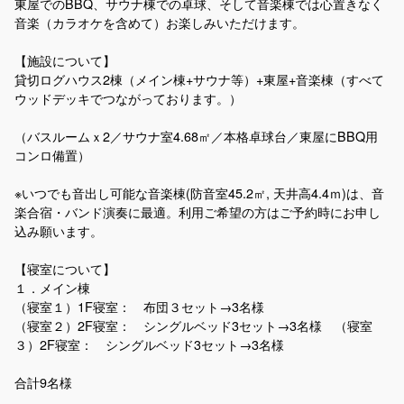
東屋でのBBQ、サウナ棟での卓球、そして音楽棟では心置きなく
音楽（カラオケを含めて）お楽しみいただけます。
【施設について】
貸切ログハウス2棟（メイン棟+サウナ等）+東屋+音楽棟（すべて
ウッドデッキでつながっております。）
（バスルームｘ2／サウナ室4.68㎡／本格卓球台／東屋にBBQ用
コンロ備置）
※いつでも音出し可能な音楽棟(防音室45.2㎡, 天井高4.4ｍ)は、音
楽合宿・バンド演奏に最適。利用ご希望の方はご予約時にお申し
込み願います。
【寝室について】
１．メイン棟
（寝室１）1F寝室： 布団３セット→3名様
（寝室２）2F寝室： シングルベッド3セット→3名様 （寝室
３）2F寝室： シングルベッド3セット→3名様
合計9名様