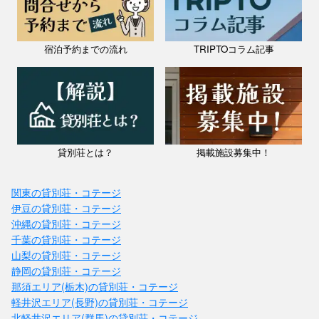
静岡県 / 熱海・伊豆山温泉
雅・南熱海 温泉別荘
料金：1人あたり￥9,000～
宿泊予約までの流れ
TRIPTOコラム記事
定員：12名
住友林業による注文住宅で全面リフォーム。天井が高く開放感のあるリ
ビングから相模湾と初島を一望。熱海海上花火大会も鑑賞できる。四季
を感じる和風の庭もある、まるまる貸し切りのオシャレな貸別荘です。
...
貸別荘とは？
掲載施設募集中！
関東の貸別荘・コテージ
伊豆の貸別荘・コテージ
沖縄の貸別荘・コテージ
千葉の貸別荘・コテージ
山梨の貸別荘・コテージ
静岡の貸別荘・コテージ
那須エリア(栃木)の貸別荘・コテージ
軽井沢エリア(長野)の貸別荘・コテージ
北軽井沢エリア(群馬)の貸別荘・コテージ