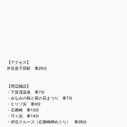
【アクセス】
伊豆急下田駅 車25分
【周辺施設】
・下賀茂温泉 車7分
・みなみの桜と菜の花まつり 車7分
・ヒリゾ浜 車9分
・石廊崎 車13分
・弓ヶ浜 車14分
・伊豆クルーズ（石廊崎岬めぐり） 車28分