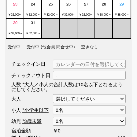
23
24
25
26
27
28
29
￥32,000～
￥32,000～
￥32,000～
￥32,000～
￥32,000～
￥38,000～
￥38,000～
30
31
￥32,000～
￥32,000～
受付中
受付中 (他会員 問合せ中)
空きなし
チェックイン日
チェックアウト日
人数
*大人／小人の合計人数は10名以下となるよう
にしてください。
大人
小人
*小学生以下
幼児
*3歳未満
宿泊金額
￥0