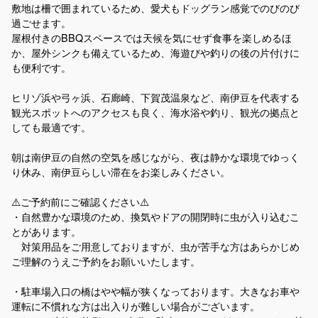
敷地は柵で囲まれているため、愛犬もドッグラン感覚でのびのび
過ごせます。
屋根付きのBBQスペースでは天候を気にせず食事を楽しめるほ
か、屋外シンクも備えているため、海遊びや釣りの後の片付けに
も便利です。
ヒリゾ浜や弓ヶ浜、石廊崎、下賀茂温泉など、南伊豆を代表する
観光スポットへのアクセスも良く、海水浴や釣り、観光の拠点と
しても最適です。
朝は南伊豆の自然の空気を感じながら、夜は静かな環境でゆっく
り休み、南伊豆らしい滞在をお楽しみください。
⚠️ご予約前にご確認ください⚠️
・自然豊かな環境のため、換気やドアの開閉時に虫が入り込むこ
とがあります。
対策用品をご用意しておりますが、虫が苦手な方はあらかじめ
ご理解のうえご予約をお願いいたします。
・駐車場入口の橋はやや幅が狭くなっております。大きなお車や
運転に不慣れな方は出入りが難しい場合がございます。