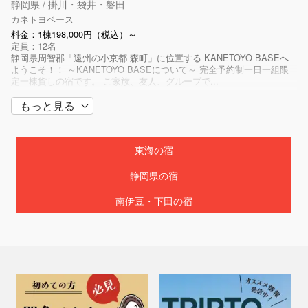
静岡県 / 掛川・袋井・磐田
カネトヨベース
料金：1棟198,000円（税込）～
定員：12名
静岡県周智郡「遠州の小京都 森町」に位置する KANETOYO BASEへ
ようこそ！！ ～KANETOYO BASEについて～ 完全予約制一日一組限
定一棟貨しの宿です。 ご家族、友人、グループで...
もっと見る
東海の宿
静岡県の宿
南伊豆・下田の宿