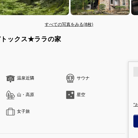
すべての写真をみる(8枚)
デトックス★ララの家
温泉近隣
サウナ
山・高原
星空
*
女子旅