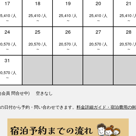
17
18
19
20
21
25,410 /人
25,410 /人
25,410 /人
25,410 /人
25,410 /
～
～
～
～
～
24
25
26
27
28
20,570 /人
20,570 /人
20,570 /人
20,570 /人
20,570 /
～
～
～
～
～
31
20,570 /人
～
他会員 問合せ中)
空きなし
の日付から予約・問い合わせできます。
料金詳細ガイド・宿泊費用の例