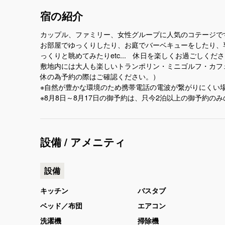
宿の紹介
カップル、ファミリー、女性グループに人気のコテージ
お部屋でゆっくりしたり、お庭でバーベキューをしたり、
っくりと眺めてみたりetc... 休日を楽しくお過ごしくだ
敷地内には大人も楽しいトランポリン・ミニゴルフ・カフ
休の為予約の際はご確認ください。）
※自然が豊かな環境のため携帯電話の電波が繋がりにくい
※8月8日～8月17日の御予約は、只今2泊以上の御予約の
設備 / アメニティ
設備
キッチン
バスタブ
ベッド／布団
エアコン
洗濯機
掃除機