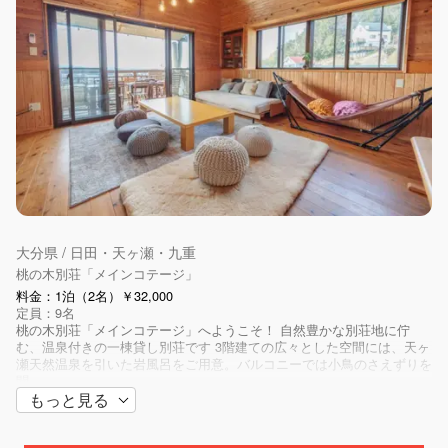
大分県 / 日田・天ヶ瀬・九重
桃の木別荘「メインコテージ」
料金：1泊（2名）￥32,000
定員：9名
桃の木別荘「メインコテージ」へようこそ！ 自然豊かな別荘地に佇
む、温泉付きの一棟貸し別荘です 3階建ての広々とした空間には、天ヶ
瀬天然温泉を引いた岩風呂をご用意。バルコニーでは小鳥のさえずりを
聞...
もっと見る