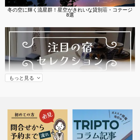
冬の空に輝く流星群！星空がきれいな貸別荘・コテージ
8選
もっと見る
佐賀県 / 佐賀・古湯・鳥栖
三調家 別館
自然に囲まれた落ち着いた洋風ハウス『ゆふいんの木かげ
アンシャンテ』をご紹介
料金：1泊（4名）￥55,000～
定員：20名
福岡県との県境から車で約20分。豊かな自然に囲まれた三調家の別館
は、ご家族やグループでゆったりと過ごしていただける一棟貸切の宿で
す。 別館の特徴は、大きな仕切りのない開放的な大広間。 自然と人
が...