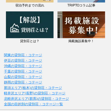
宿泊予約までの流れ
TRIPTOコラム記事
貸別荘とは？
掲載施設募集中！
関東の貸別荘・コテージ
伊豆の貸別荘・コテージ
沖縄の貸別荘・コテージ
千葉の貸別荘・コテージ
山梨の貸別荘・コテージ
静岡の貸別荘・コテージ
佐賀県 / 佐賀・古湯・鳥栖
那須エリア(栃木)の貸別荘・コテージ
三調家 本館
軽井沢エリア(長野)の貸別荘・コテージ
料金：1泊（4名）￥55,000～
北軽井沢エリア(群馬)の貸別荘・コテージ
定員：10名
福岡県との県境から車で約20分。豊かな自然に囲まれた築100年の古民
全国の目的別の貸別荘・コテージ一覧
家を、一棟まるごと貸切でご利用いただける宿です。 訪れたお客様か