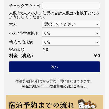
チェックアウト日
人数
*大人／小人／幼児の合計人数は5名以下となる
ようにしてください。
大人
小人
*小学生以下
幼児
*3歳未満
宿泊金額
￥0
料金（税込）
￥0
宿泊予定日の日付から予約・問い合わせできます。
料金詳細ガイド・宿泊費用の例はこちら。