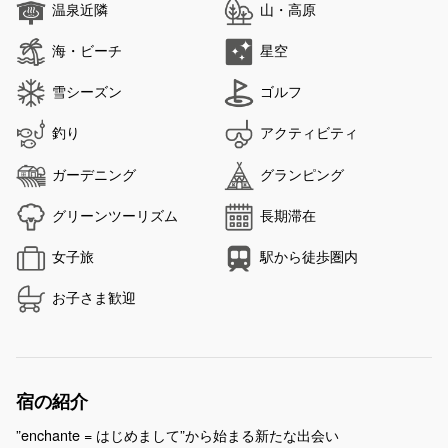
温泉近隣
山・高原
海・ビーチ
星空
雪シーズン
ゴルフ
釣り
アクティビティ
ガーデニング
グランピング
グリーンツーリズム
長期滞在
女子旅
駅から徒歩圏内
お子さま歓迎
宿の紹介
”enchante = はじめまして”から始まる新たな出会い