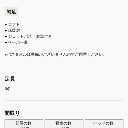
補足
● ロフト
● 床暖房
● ジェットバス・肩湯付き
● ペーパー皿
※バスタオルは準備がございませんのでご用意ください。
定員
5名
間取り
部屋の数:
寝室の数:
ベッドの数: