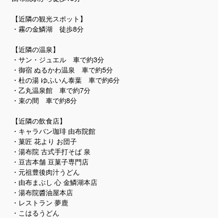
【近隣の観光スポット】
・霧の金鱗湖 徒歩8分
【近隣の温泉】
・サン・ジュエル 車で約3分
・御宿 ぬるかわ温泉 車で約5分
・杜の湯 ゆふいん泰葉 車で約6分
・乙丸温泉館 車で約7分
・束の間 車で約8分
【近隣の飲食店】
・キャラバン珈琲 由布院館
・菓匠 花より お団子
・湯布院 古式手打そば 泉
・豆吉本舗 豆菓子専門店
・元祖豊後肉汁うどん
・由布まぶし 心 金鱗湖本店
・湯布院醬油屋本店
・レストラン 夢鹿
・こはるうどん