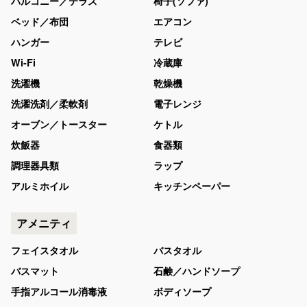
バルコニー／テラス
椅子(ソファ)
ベッド／布団
エアコン
ハンガー
テレビ
Wi-Fi
冷蔵庫
洗濯機
乾燥機
洗濯洗剤／柔軟剤
電子レンジ
オーブン／トースター
ケトル
炊飯器
食器類
調理器具類
ラップ
アルミホイル
キッチンペーパー
アメニティ
フェイスタオル
バスタオル
バスマット
石鹸／ハンドソープ
手指アルコール消毒液
ボディソープ