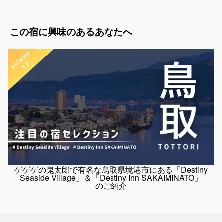
この宿に興味のあるあなたへ
鳥取県 / 米子・皆生・大山
Destiny Inn SAKAIMINATO（メゾネット）
料金：1人あたり￥6,000～
定員：3名
山陰の最高の旅を過ごしませんか？ ぜひ、境港の観光の拠点におすす
めです☆彡 ゲゲゲの鬼太郎でお馴染みの水木しげるロード（徒歩1分）
や それにまつわる妖怪神社や水木しげる記念館👻まで徒歩でアクセ
ス...
ゲゲゲの鬼太郎で有名な鳥取県境港市にある「Destiny
Seaside
Village」＆「Destiny
Inn
SAKAIMINATO」
のご紹介