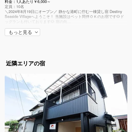
料金：1人あたり￥6,000～
定員：10名
＼2024年8月19日にオープン／ 静かな港町に佇む一棟貸し宿 Destiny
Seaside Villageへようこそ！ 当施設はペット同伴ＯＫのお宿です🐶ド
ッグランも付いております🐶 宿の向...
もっと見る
近隣エリアの宿
鳥取県 / 米子・皆生・大山