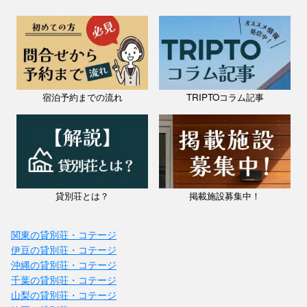
宿泊予約までの流れ
TRIPTOコラム記事
鳥取県 / 鳥取・岩美
FURAHA
料金：1人あたり￥20,000～
定員：2名
FURAHAは、スワヒリ語で「嬉しい、楽しい、幸せ」を意味します。
大谷の海は、等身大の自分が、どれほど愛しいのかを教えてくれる写
鏡。 そんな素敵な場所を、ここでしかないリトリートを体感して頂
貸別荘とは？
掲載施設募集中！
け...
関東の貸別荘・コテージ
伊豆の貸別荘・コテージ
沖縄の貸別荘・コテージ
千葉の貸別荘・コテージ
山梨の貸別荘・コテージ