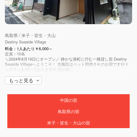
Destiny Inn SAKAIMINATO（メゾネット）
料金：1人あたり￥6,000～
定員：3名
山陰の最高の旅を過ごしませんか？ ぜひ、境港の観光の拠点におすす
めです☆彡 ゲゲゲの鬼太郎でお馴染みの水木しげるロード（徒歩1分）
や それにまつわる妖怪神社や水木しげる記念館👻まで徒歩でアクセ
ス...
鳥取県 / 米子・皆生・大山
Destiny Seaside Village
料金：1人あたり￥6,000～
定員：10名
＼2024年8月19日にオープン／ 静かな港町に佇む一棟貸し宿 Destiny
Seaside Villageへようこそ！ 当施設はペット同伴ＯＫのお宿です🐶ド
ッグランも付いております🐶 宿の向...
もっと見る
中国の宿
鳥取県の宿
米子・皆生・大山の宿