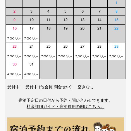
1
2
3
4
5
6
7
8
9
10
11
12
13
14
15
16
17
18
19
20
21
22
7,000 /人～
7,000 /人～
23
24
25
26
27
28
29
7,000 /人～
7,000 /人～
7,000 /人～
7,000 /人～
7,000 /人～
7,000 /人～
7,000 /人～
30
31
4,000 /人～
4,000 /人～
受付中
受付中 (他会員 問合せ中)
空きなし
宿泊予定日の日付から予約・問い合わせできます。
料金詳細ガイド・宿泊費用の例はこちら。