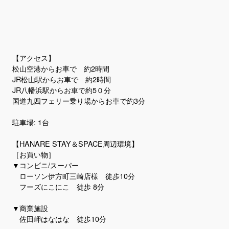
【アクセス】
松山空港からお車で 約2時間
JR松山駅からお車で 約2時間
JR八幡浜駅からお車で約5０分
国道九四フェリー乗り場からお車で約3分
駐車場: 1台
【​HANARE STAY＆SPACE周辺環境】
［お買い物］
▼コンビニ/スーパー
ローソン伊方町三崎店様 徒歩10分
フーズにこにこ 徒歩 8分
▼商業施設
佐田岬はなはな 徒歩10分