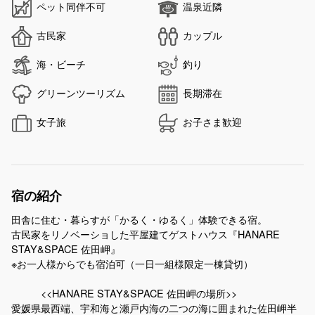
ペット同伴不可
温泉近隣
古民家
カップル
海・ビーチ
釣り
グリーンツーリズム
長期滞在
女子旅
お子さま歓迎
宿の紹介
田舎に住む・暮らすが「かるく・ゆるく」体験できる宿。
古民家をリノベーショした平屋建てゲストハウス『HANARE
STAY&SPACE 佐田岬』
※お一人様からでも宿泊可（一日一組様限定一棟貸切）
<<HANARE STAY&SPACE 佐田岬の場所>>
愛媛県最西端、宇和海と瀬戸内海の二つの海に囲まれた佐田岬半