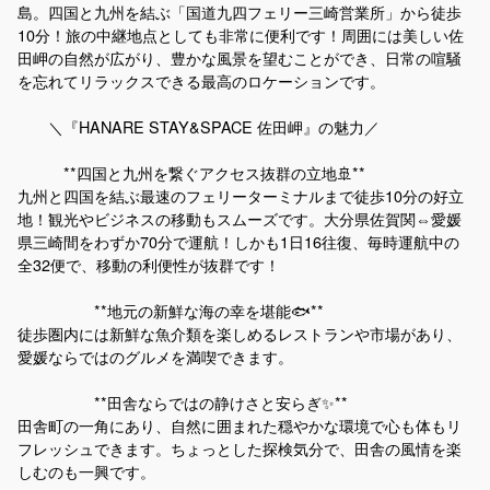
島。四国と九州を結ぶ「国道九四フェリー三崎営業所」から徒歩
10分！旅の中継地点としても非常に便利です！周囲には美しい佐
田岬の自然が広がり、豊かな風景を望むことができ、日常の喧騒
を忘れてリラックスできる最高のロケーションです。
＼『HANARE STAY&SPACE 佐田岬』の魅力／
**四国と九州を繋ぐアクセス抜群の立地🚢**
九州と四国を結ぶ最速のフェリーターミナルまで徒歩10分の好立
地！観光やビジネスの移動もスムーズです。大分県佐賀関⇔愛媛
県三崎間をわずか70分で運航！しかも1日16往復、毎時運航中の
全32便で、移動の利便性が抜群です！
**地元の新鮮な海の幸を堪能🐟**
徒歩圏内には新鮮な魚介類を楽しめるレストランや市場があり、
愛媛ならではのグルメを満喫できます。
**田舎ならではの静けさと安らぎ✨**
田舎町の一角にあり、自然に囲まれた穏やかな環境で心も体もリ
フレッシュできます。ちょっとした探検気分で、田舎の風情を楽
しむのも一興です。