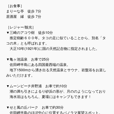
［お食事］
まりーな亭 徒歩 7分
居酒屋 縁 徒歩 7分
［レジャー/観光］
▼三崎のアコウ樹 徒歩10分
推定樹齢６００年。タコの足に似ていることから、別名「タ
コの木」とも呼ばれます。
大正10年(1921年)に国の天然記念物に指定されました。
▼亀ヶ池温泉 お車で25分
佐田岬半島にある四国最西端の温泉。
地下1500mから湧き出る天然温泉とサウナ、岩盤浴をお楽し
みいただけます。
▼ムーンビーチ井野浦 お車で約10分
潮の満ち引きによるり砂浜の形が、月ののようになっており
海水浴はもちろん、夏場にはキャンプもできます！
▼せと風の丘パーク お車で約30分