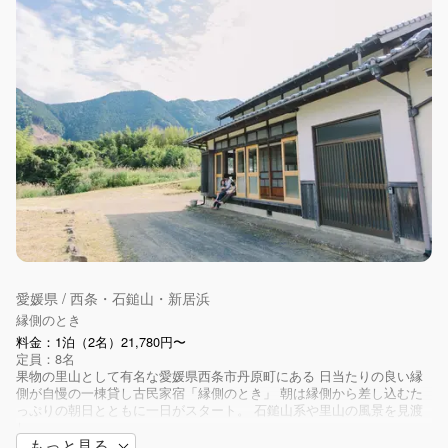
愛媛県 / 西条・石鎚山・新居浜
縁側のとき
料金：1泊（2名）21,780円〜
定員：8名
果物の里山として有名な愛媛県西条市丹原町にある 日当たりの良い縁
側が自慢の一棟貸し古民家宿「縁側のとき」 朝は縁側から差し込むた
っぷりの朝日とともに一日がスタート。 石鎚山系や里山の風景を見渡
し...
もっと見る