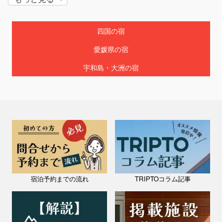
四国の宿
愛媛県の宿
宇和島・大洲の宿
愛媛県 / 西条・石鎚山・新居浜
貸切別荘あかがね荘
宿泊予約までの流れ
TRIPTOコラム記事
料金：1泊（5名）￥29,000～
定員：7名
「貸切別荘あかがね荘」へようこそ！1日一組限定！竹林の中の貸切別
荘です。 竹林の中にポツンとたたずむこの黄色いコテージは、四国の
中心に位置し、 新居浜インターチェンジからわずか2分！またスーパ