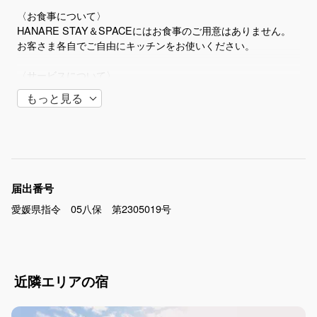
〈お食事について〉​​​​​​
​HANARE STAY＆SPACEにはお食事のご用意はありません。
お客さま各自でご自由にキッチンをお使いください。​
〈サービスについて〉​​​​​​
​無料のWi-Fiサービスをご提供しております。
もっと見る
​7泊未満はシーツの交換・清掃はございません。お洗濯は洗濯乾
燥機（無料）をご利用ください。​
〈その他〉​​​​​​
​スタッフは常駐しておりません。
​宿泊施設近くの駐車場は現在準備中です。お手数おかけします
届出番号
が宿指定駐車場をご利用下さい。
愛媛県指令 05八保 第2305019号
テレビはございません。グループとの会話や田舎の静かな時間
をお過ごし下さい。
周辺に民家がございます。騒音にはご注意ください。
施設内は禁煙です。喫煙は施設外でお楽しみ下さい。
空き家住宅を活用しています。また周りに家庭菜園などあるこ
近隣エリアの宿
とから虫が入ることがございますがご了承ください。虫退治グ
ッズを用意しておりますので活用ください。
​盗難紛失等のトラブルに関しましては、当宿は一切責任を負い