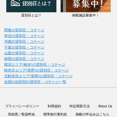
ー...
貸別荘とは？
掲載施設募集中！
関東の貸別荘・コテージ
伊豆の貸別荘・コテージ
沖縄の貸別荘・コテージ
千葉の貸別荘・コテージ
山梨の貸別荘・コテージ
静岡の貸別荘・コテージ
那須エリア(栃木)の貸別荘・コテージ
軽井沢エリア(長野)の貸別荘・コテージ
北軽井沢エリア(群馬)の貸別荘・コテージ
全国の目的別の貸別荘・コテージ一覧
愛媛県 / 今治・しまなみ海道
いろどり荘
プライバシーポリシー
利用規約
特定商取引法
About Us
料金：平日１泊２名様 28350円〜
定員：8名
登録票／取扱料金
標準旅行業約款
掲載の申込みはこちら
しまなみ海道、大三島にあるいろどり荘はプライベート露天風呂やバー