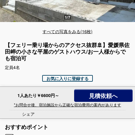
すべての写真をみる(16枚)
【フェリー乗り場からのアクセス抜群🚢】愛媛県佐
田岬の小さな平屋のゲストハウス/お一人様からで
も宿泊可
定員4名
お気に入りに登録する
見積依頼へ
1人あたり￥6600円～
*お問合せ後、宿泊施設から正確な宿泊費用の案内があります
シェア
おすすめポイント