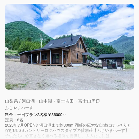
山梨県 / 河口湖・山中湖・富士吉田・富士山周辺
ふじやまべーす
料金：平日プラン2名様￥36000～
定員：8名
2023年7月OPEN♪ 河口湖まで約300m 湖畔の広大な自然にひっそりと
佇むBESSカントリーログハウスタイプの貸別荘【ふじやまべーす】
子供たちに心置きなく遊べる場所を提供し、大人たちには...