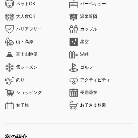
ペットOK
バーベキュー
大人数OK
温泉近隣
バリアフリー
カップル
山・高原
星空
富士山眺望
湖畔
雪シーズン
ゴルフ
釣り
アクティビティ
ショッピング
長期滞在
女子旅
お子さま歓迎
宿の紹介