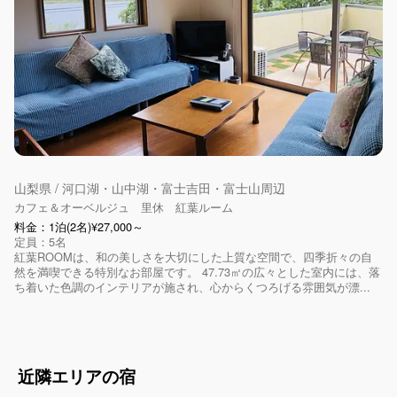
山梨県 / 河口湖・山中湖・富士吉田・富士山周辺
カフェ＆オーベルジュ 里休 紅葉ルーム
料金：1泊(2名)¥27,000～
定員：5名
紅葉ROOMは、和の美しさを大切にした上質な空間で、四季折々の自
然を満喫できる特別なお部屋です。 47.73㎡の広々とした室内には、落
ち着いた色調のインテリアが施され、心からくつろげる雰囲気が漂...
近隣エリアの宿