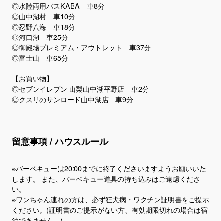
◎水陸両用バスKABA 車8分
◎山中湖村 車10分
◎忍野八海 車18分
◎河口湖 車25分
◎御殿場プレミアム・アウトレット 車37分
◎富士山 車65分
【お買い物】
◎セブンイレブン 山梨山中湖平野店 車2分
留意事項 / ハウスルール
※バーベキューは20:00までに終了くださいますようお願いいた
します。 また、バーベキュー道具の持ち込みはご遠慮くださ
い。
※ワンちゃん連れの方は、必ず狂犬病・ワクチン証明書をご提示
ください。(証明書のご提示がない方、有効期限切れの場合は宿
泊できません。)