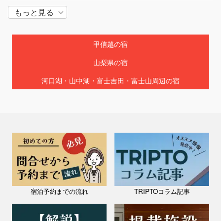
もっと見る
甲信越の宿
山梨県の宿
河口湖・山中湖・富士吉田・富士山周辺の宿
山梨県 / 河口湖・山中湖・富士吉田・富士山周辺
Fuji House
料金：1泊（2名）￥29,000～
宿泊予約までの流れ
TRIPTOコラム記事
定員：5名
「広々とおくつろぎいただける山中湖の貸別荘、Fuji House」 Fuji
Houseは山梨県山中湖村に佇む、富士山が見える貸別荘です。 リビン