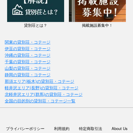
グに設置された大きな窓からは富士山を一望でき 、...
貸別荘とは？
掲載施設募集中！
関東の貸別荘・コテージ
伊豆の貸別荘・コテージ
沖縄の貸別荘・コテージ
千葉の貸別荘・コテージ
山梨の貸別荘・コテージ
静岡の貸別荘・コテージ
那須エリア(栃木)の貸別荘・コテージ
軽井沢エリア(長野)の貸別荘・コテージ
北軽井沢エリア(群馬)の貸別荘・コテージ
全国の目的別の貸別荘・コテージ一覧
山梨県 / 河口湖・山中湖・富士吉田・富士山周辺
BAROSSA HOUSE
料金：1泊（4名）￥61500～
定員：9名
プライバシーポリシー
利用規約
特定商取引法
About Us
目の前には富士山！ワンちゃんOK♪ 山中湖にあるドッグラン付き1日1