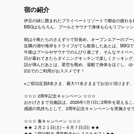
宿の紹介
伊豆の緑に囲まれたプライベートリゾートで都会の疲れを
BBQはもちろん、プールとサウナで身体も心もリフレッ
朝は小鳥たちのさえずりで目覚め、オープンエアーのプー
近隣の湖や海岸をドライブがてら散策したあとは、BBQ
午後はプールやサウナでのんびり過ごす、そんなマイペー
日が暮れてきたらダイニングキッチンで楽しくクッキング
話が弾んだあとは、星空を眺め、湯船で身体をほぐし、ゆ
2泊でのご利用がおススメです！
※ご宿泊定員8名さま、最大11名さままでお泊り頂けます。
☆☆☆ 2周年記念キャンペーン ☆☆☆
おかげさまで当施設は、2026年1月1日に2周年を迎える
感謝の気持ちとして、2周年記念キャンペーンを実施させ
☆☆☆ 春キャンペーン ☆☆☆
★★ ２月２１日(土)～６月７日(日) ★★
★★ ご宿泊料金 通常料金から２０％オフ！★★