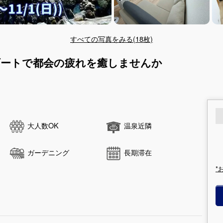
すべての写真をみる(18枚)
ゾートで都会の疲れを癒しませんか
大人数OK
温泉近隣
ガーデニング
長期滞在
*