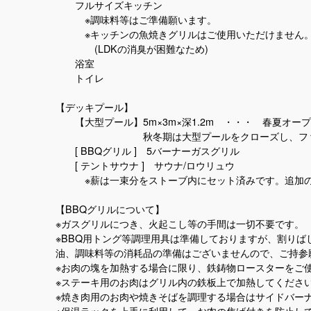
フルサイズキッチン
※調味料等はご準備願います。
※キッチンの魚焼きグリルはご使用いただけません
(LDKの消臭が困難なため)
浴室
トイレ
【デッキプール】
【大型プール】5m×3m×深1.2m ・・・ 春夏オー
秋冬期は大型プールをクローズし、ファミリ
[ BBQグリル ] 5バーナーガスグリル
[ テントサウナ ] サウナ/ロウリュウ
※薪は一束分をストーブ内にセット済みです。追加の薪
【BBQグリルについて】
※ガスグリルにつき、火起こし等の手間は一切不要です。
※BBQ用トング等調理用具は準備しておりますが、割り
油、調味料等の消耗品の準備はございませんので、ご持参
※お肉の塊を加熱する場合に限り、鉄鋳物ロースターをご
※ステーキ用のお肉はグリル内の鉄板上で加熱してくださ
※焼き肉用のお肉や焼きそばを調理する場合はサイドバー
※保温ラックを上手に利用して、お肉の焦げ付きを防止し