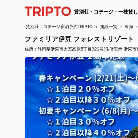
貸別荘・コテージ・一棟貸し
貸別荘・コテージ宿泊予約TRIPTO
施設一覧
東海
ファミリア伊豆 フォレストリゾート
住所：静岡県伊東市大室高原5丁目326号(住所表示 伊東市富戸