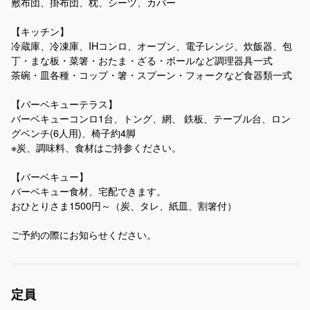
敷布団、掛布団、枕、シーツ、カバー
【キッチン】
冷蔵庫、冷凍庫、IHコンロ、オーブン、電子レンジ、炊飯器、包
丁・まな板・菜箸・おたま・ざる・ボールなど調理器具一式
茶碗・皿各種・コップ・箸・スプーン・フォークなど食器類一式
【バーベキューテラス】
バーベキューコンロ1台、トング、網、 鉄板、テーブル台、ロン
グベンチ(6人用)、椅子約4脚
※炭、調味料、食材はご持参ください。
【バーベキュー】
バーベキュー食材、宅配できます。
おひとりさま1500円～（炭、タレ、紙皿、割箸付）
ご予約の際にお知らせください。
定員