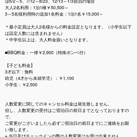
③5/2～5、7/12～8/23、12/13～1/3宿泊の場合
大人2名利用：1泊1棟￥50,500～
3～5名様利用時の追加1名料金：1泊1名￥15,000～
＊最小定員は大人2名様からの料金設定となります。（小学生以下
は設定人数には含まれません）
＊中学生以上は、大人料金扱いとなります。
■BBQ料金：一律￥2,900（特殊ボンベ付）
【子ども料金】
3才以下：無料
幼児（4才から未就学児）：￥1,100
小学生：￥2,500
人数変更に関してのキャンセル料金は発生致しません。
但し、人数変更の受付はご宿泊日の前日までとなっておりますの
で、
ご変更がございましたら必ずご宿泊日の前日までにご連絡をお願
い致します。
※ 当日及びチェックインの際の人数変更はお受け出来ません。