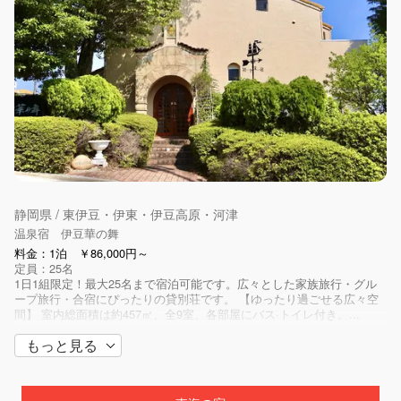
静岡県 / 東伊豆・伊東・伊豆高原・河津
ドリームプラザ伊豆
料金：1人あたり￥6,580～
定員：30名
伊東市街から伊豆高原へ行く途中、伊東の観光名所”小室山公園”に隣接
する好立地 国立公園指定地に在り、自然と調和した環境です。24時間
入れる天然温泉も魅力です。 24時間お好きな時間に入れる、ゆっ...
静岡県 / 東伊豆・伊東・伊豆高原・河津
温泉宿 伊豆華の舞
料金：1泊 ￥86,000円～
定員：25名
1日1組限定！最大25名まで宿泊可能です。広々とした家族旅行・グル
ープ旅行・合宿にぴったりの貸別荘です。 【ゆったり過ごせる広々空
間】 室内総面積は約457㎡、全9室、各部屋にバス·トイレ付き。...
もっと見る