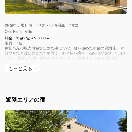
静岡県 / 東伊豆・伊東・伊豆高原・河津
One Forest Villa
料金：1泊(2名)￥25,000～
定員：7名
伊豆高原の風光明媚な自然の中に佇む、贅を極めた新築の貸別荘。 新
鮮な空気と緑に囲まれた庭園で、心と体を癒す至福の時間を過ごしませ
んか。 最新の設備と暖かい木のぬくもりが調和した快適な室内は、リ
ラ...
もっと見る
近隣エリアの宿