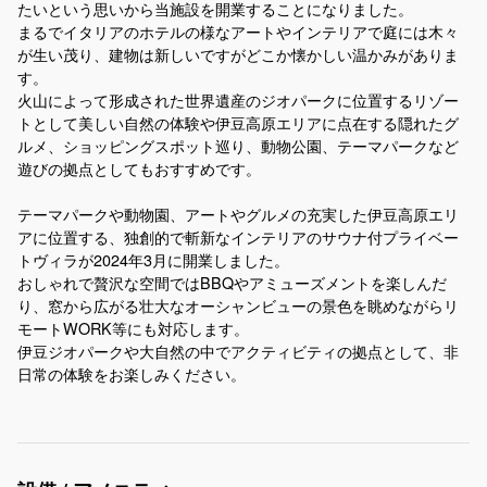
たいという思いから当施設を開業することになりました。
まるでイタリアのホテルの様なアートやインテリアで庭には木々
が生い茂り、建物は新しいですがどこか懐かしい温かみがありま
す。
火山によって形成された世界遺産のジオパークに位置するリゾー
トとして美しい自然の体験や伊豆高原エリアに点在する隠れたグ
ルメ、ショッピングスポット巡り、動物公園、テーマパークなど
遊びの拠点としてもおすすめです。
テーマパークや動物園、アートやグルメの充実した伊豆高原エリ
アに位置する、独創的で斬新なインテリアのサウナ付プライベー
トヴィラが2024年3月に開業しました。
おしゃれで贅沢な空間ではBBQやアミューズメントを楽しんだ
り、窓から広がる壮大なオーシャンビューの景色を眺めながらリ
モートWORK等にも対応します。
伊豆ジオパークや大自然の中でアクティビティの拠点として、非
日常の体験をお楽しみください。