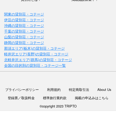
関東の貸別荘・コテージ
伊豆の貸別荘・コテージ
沖縄の貸別荘・コテージ
千葉の貸別荘・コテージ
山梨の貸別荘・コテージ
静岡の貸別荘・コテージ
静岡県 / 熱海・伊豆山温泉
那須エリア(栃木)の貸別荘・コテージ
Atami Grand View Terrace
軽井沢エリア(長野)の貸別荘・コテージ
料金：1泊（2名）￥30,500～
北軽井沢エリア(群馬)の貸別荘・コテージ
定員：10名
熱海は日本屈指の温泉地！東京から新幹線で約50分の近さで気軽にお
全国の目的別の貸別荘・コテージ一覧
越しいただける観光地です。 海に面した立地で、新鮮な魚介が味わえ
るのも魅う海の幸や山の幸、絶景スポット、アートや歴史体験スポット
静岡県 / 東伊豆・伊東・伊豆高原・河津
ま...
ファミリア伊豆 フォレストリゾート
料金：1泊8名平日¥53,200～
プライバシーポリシー
利用規約
特定商取引法
About Us
定員：11名
伊豆の緑に囲まれたプライベートリゾートで都会の疲れを癒しません
登録票／取扱料金
標準旅行業約款
掲載の申込みはこちら
か。 BBQはもちろん、プールとサウナで身体も心もリフレッシュして
ください。 朝は小鳥たちのさえずりで目覚め、オープンエアーのプー
©copyright 2023 TRIPTO
ル...