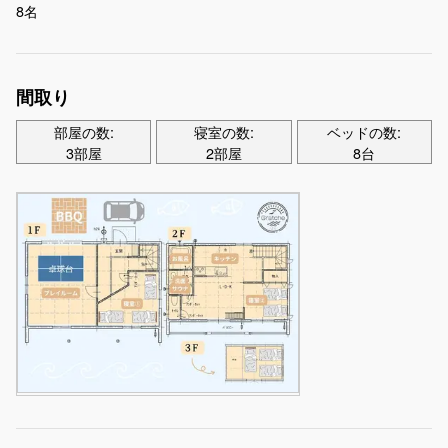
8名
間取り
部屋の数:
寝室の数:
ベッドの数:
3部屋
2部屋
8台