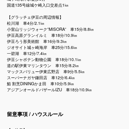
国道135号線城ケ崎入口交差点1㎞
【グラッチェ伊豆の周辺情報】
松川湖 車4分/2.1㎞
小室山リッジウォーク”MISORA” 車15分/8.8㎞
伊豆高原グランイルミ 車18分/10.9㎞
伊豆ろう形美術館 車16分/9.3㎞
ジオサイト城ヶ崎海岸 車25分/15.6㎞
一碧湖 車12分/7.4㎞
伊豆シャボテン動物公園 車18分/10.1㎞
道の駅伊東マリンタウン 車15分/8.2㎞
マックスバリュー伊東広野店 車9分/5.5㎞
スーパーナガヤ鎌田店 車12分/6.4㎞
鮨 割烹DININGかま田 車10分/5.9㎞
留意事項 / ハウスルール