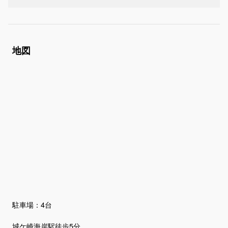
地図
駐車場：4台
城ケ崎海岸駅徒歩5分