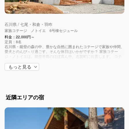
石川県 / 七尾・和倉・羽咋
家族コテージ ノトイエ 6号棟セジュール
料金：22,000円～
定員：8名
石川県・能登の森の中、豊かな自然に囲まれたコテージで家族や仲間、
愛犬とのんび～り過ごす。そんな休日はいかがですか？ 家族コテー
ジ・ノトイエは、能登半島のほぼ真ん中、志賀町に位置します。 コテ
ージ...
もっと見る
近隣エリアの宿