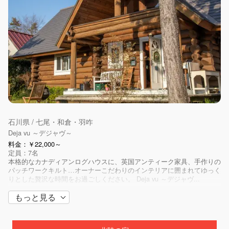
石川県 / 七尾・和倉・羽咋
家族コテージ ノトイエ 5号棟ログハウス
料金：24,750円～
定員：10名
石川県・能登の森の中、豊かな自然に囲まれたコテージで家族や仲間、
愛犬とのんび～り過ごす。そんな休日はいかがですか？ 家族コテー
ジ・ノトイエは、能登半島のほぼ真ん中、志賀町に位置します。 コテ
石川県 / 七尾・和倉・羽咋
ージ...
Deja vu ～デジャヴ～
料金：￥22,000～
定員：7名
本格的なカナディアンログハウスに、英国アンティーク家具、手作りの
パッチワークキルト…オーナーこだわりのインテリアに囲まれてゆっく
りとした贅沢な時間をお過ごしください。 Deja vu ～デジャヴ...
もっと見る