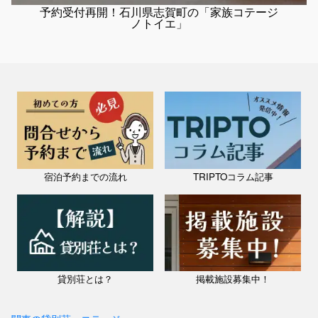
予約受付再開！石川県志賀町の「家族コテージ
ノトイエ」
石川県 / 七尾・和倉・羽咋
家族コテージ ノトイエ 2号棟さえずり
料金：19,250円～
定員：6名
宿泊予約までの流れ
TRIPTOコラム記事
石川県・能登の森の中、豊かな自然に囲まれたコテージで家族や仲間、
愛犬とのんび～り過ごす。そんな休日はいかがですか？ 家族コテー
石川県 / 七尾・和倉・羽咋
ジ・ノトイエは、能登半島のほぼ真ん中、志賀町に位置します。 コテ
家族コテージ ノトイエ 5号棟ログハウス
ージ...
料金：24,750円～
定員：10名
石川県・能登の森の中、豊かな自然に囲まれたコテージで家族や仲間、
愛犬とのんび～り過ごす。そんな休日はいかがですか？ 家族コテー
貸別荘とは？
掲載施設募集中！
ジ・ノトイエは、能登半島のほぼ真ん中、志賀町に位置します。 コテ
ージ...