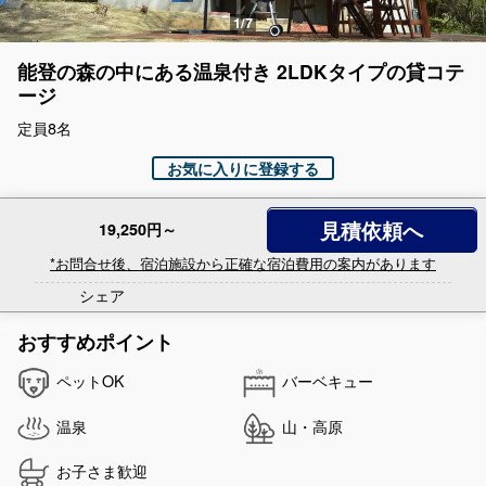
能登の森の中にある温泉付き 2LDKタイプの貸コテ
ージ
定員8名
お気に入りに登録する
見積依頼へ
19,250円～
*お問合せ後、宿泊施設から正確な宿泊費用の案内があります
シェア
おすすめポイント
ペットOK
バーベキュー
温泉
山・高原
お子さま歓迎