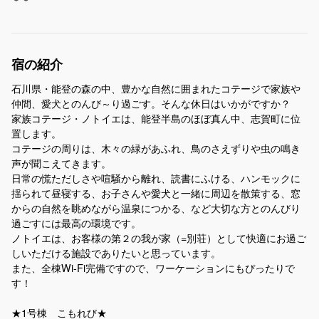
宿の紹介
石川県・能登の森の中、豊かな自然に囲まれたコテージで家族や
仲間、愛犬とのんび～り過ごす。そんな休日はいかがですか？
家族コテージ・ノトイエは、能登半島のほぼ真ん中、志賀町に位
置します。
コテージの周りは、木々の緑があふれ、鳥のさえずりや虫の鳴き
声が聞こえてきます。
日常の慌ただしさや喧騒から離れ、読書にふける、ハンモックに
揺られて昼寝する、お子さんや愛犬と一緒に周辺を散策する、窓
からの自然を眺めながら温泉につかる、など大切な方とのんびり
過ごすには最高の環境です。
ノトイエは、お客様の第２の我が家（=別荘）として快適にお過ご
しいただける施設でありたいと思っています。
また、全棟Wi-Fi完備ですので、ワーケーションにもぴったりで
す！
★1号棟 こもれび★