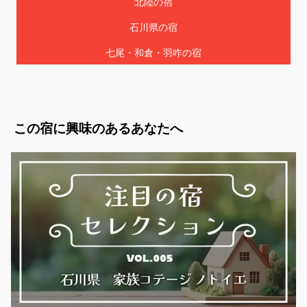
北陸の宿
石川県の宿
七尾・和倉・羽咋の宿
石川県 / 七尾・和倉・羽咋
家族コテージ ノトイエ 3号棟そよかぜ
この宿に興味のあるあなたへ
料金：22,000円～
定員：8名
石川県・能登の森の中、豊かな自然に囲まれたコテージで家族や仲間、
愛犬とのんび～り過ごす。そんな休日はいかがですか？ 家族コテー
石川県 / 七尾・和倉・羽咋
ジ・ノトイエは、能登半島のほぼ真ん中、志賀町に位置します。 コテ
家族コテージ ノトイエ 6号棟セジュール
ージ...
料金：22,000円～
定員：8名
石川県・能登の森の中、豊かな自然に囲まれたコテージで家族や仲間、
愛犬とのんび～り過ごす。そんな休日はいかがですか？ 家族コテー
ジ・ノトイエは、能登半島のほぼ真ん中、志賀町に位置します。 コテ
ージ...