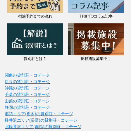
宿泊予約までの流れ
TRIPTOコラム記事
兵庫県 / 淡路島
FarmStay YuLuLu
料金：1泊（6名）￥35,000～
定員：8名
『FarmStay YuLuLu』は、小麦畑とパン工房に囲まれた、1日1組限定の
貸切ファームステイです。 ポニーやヤギと暮らす自然豊かな環境で、
貸別荘とは？
掲載施設募集中！
広がる空や心地よい風を感じながら、都会では味わえな...
関東の貸別荘・コテージ
伊豆の貸別荘・コテージ
沖縄の貸別荘・コテージ
千葉の貸別荘・コテージ
山梨の貸別荘・コテージ
静岡の貸別荘・コテージ
那須エリア(栃木)の貸別荘・コテージ
軽井沢エリア(長野)の貸別荘・コテージ
北軽井沢エリア(群馬)の貸別荘・コテージ