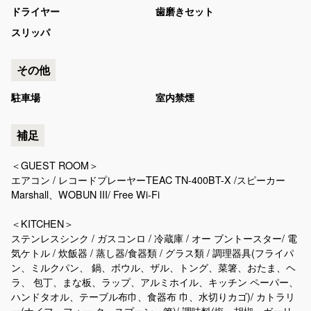
ドライヤー
歯磨きセット
スリッパ
その他
駐車場
室内禁煙
補足
＜GUEST ROOM＞
エアコン / レコードプレーヤーTEAC TN-400BT-X /スピーカー
Marshall、WOBUN III/ Free Wi-Fi
＜KITCHEN＞
ステンレスシンク / ガスコンロ / 冷蔵庫 / オー ブントースター/ 電
気ケトル / 炊飯器 / 蒸し器/食器類 / グラス類 / 調理器具(フライパ
ン、ミルクパン、 鍋、ボウル、ザル、トング、菜箸、おたま、ヘ
ラ、 包丁、まな板、ラップ、アルミホイル、キッチン ペーパー、
ハンドタオル、テーブル布巾、食器布 巾、水切りカゴ)/ カトラリ
ー(ナイフ、フォー ク、スプーン、箸)/ 調味料(塩、胡椒、ガーリ