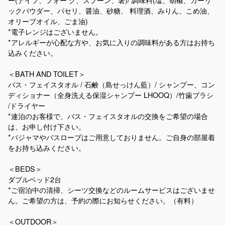
ックパウダー、パセリ、醤油、砂糖、 料理酒、みりん、こめ油、
オリーブオイル、ごま油)
*電子レンジはございません。
*アレルギーが心配な方や、お気に入りの調味料がある方はお持ち
込みください。
＜BATH AND TOILET＞
バス・フェイスタオル / 石鹸（島せっけん藍）/ シャンプー、コン
ディショナー（全身洗える保湿シャンプー LHOOQ）/竹歯ブラシ
/ドライヤー
*連泊のお客様で、バス・フェイスタオルの交換をご希望の場合
は、お申し付け下さい。
*パジャマやバスローブはご用意しておりません。ご自身の部屋着
をお持ち込みください。
＜BEDS＞
ダブルベッド2台
*ご宿泊中の清掃、シーツ交換などのルームサービスはございませ
ん。ご希望の方は、予約の際にお知らせください。（有料）
＜OUTDOOR＞