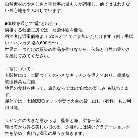
自然素材のやさしさと手仕事の温もりが調和し、他では味わえな
い居心地を生み出しています。
■体験を通じて“藍”と出会う
隣接する藍染工房では、藍染体験を開催。
宿泊者は通常価格より 20％オフ でご参加いただけます（例：手拭
い・ハンカチ 各3,600円〜）。
世界に一つだけの藍染め作品を作りながら、伝統と自然の豊かさ
を感じてみてください。
～宿について～
玄関横には、土間づくりの小さなキッチンを備えており、簡単な
調理器具も完備。
地元の食材を使って、旅先ならではの“自炊の楽しみ”も味わえま
す。
屋外では、七輪BBQセットや焚き火台の貸し出し（有料）もご利
用可能。
リビングの大きな窓からは、藍畑と海、空を一望。
朝は海から昇る美しい日の出、夕暮れには淡いグラデーションが
空を染め、夜には満天の星々が輝きます。