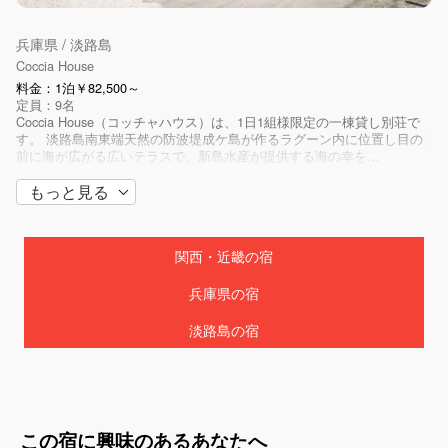
兵庫県 / 淡路島
Coccia House
料金：1泊￥82,500～
定員：9名
Coccia House（コッチャハウス）は、1日1組様限定の一棟貸し別荘で
す。 淡路島南東端天然の防波堤成ケ島が作るラグーン内に位置し目の
前に海が広がる広いテラスで、新島水産が提供する海の幸を...
もっと見る
関西・近畿の宿
兵庫県の宿
淡路島の宿
この宿に興味のあるあなたへ