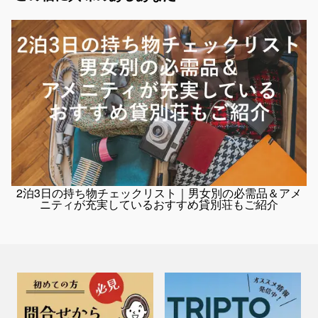
兵庫県 / 淡路島
YAY.SAUNA.AWAJISHIMA
料金：1泊（1棟）￥25,000～
定員：5名
淡路島の豊かな自然に囲まれた、古民家リゾート風の一棟貸し貸別荘で
す。 木のぬくもりを感じる落ち着いた空間で、ご家族やご友人とゆっ
たりとした時間をお過ごしいただけます。 施設の一番の魅力は、本格
的...
2泊3日の持ち物チェックリスト｜男女別の必需品＆アメ
ニティが充実しているおすすめ貸別荘もご紹介