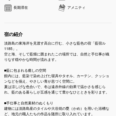
長期滞在
アメニティ
宿の紹介
淡路島の東海岸を見渡す高台に佇む、小さな藍色の宿「藍宿ル
1185」。
空と海、そして藍畑に囲まれたこの場所では、自然と手仕事が織
りなす穏やかな時間が流れます。
■藍に包まれる癒しの空間
館内には、藍染で染め上げた寝具やタオル、カーテン、クッショ
ンなどを揃え、やさしい青が息づく空間に。
夏は涼しげな色合いで、冬は遠赤外線の効果で温かさを感じら
れ、藍のある暮らしが五感を通じて豊かなひとときを彩ります。
■手仕事と自然素材のぬくもり
建物には淡路島産のタイルや大谷焼の甕（かめ）を用いた浴槽な
ど、地元の職人たちの作品を随所に取り入れています。