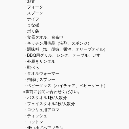
・お箸
・フォーク
・スプーン
・ナイフ
・まな板
・ポリ袋
・食器タオル、台布巾
・キッチン用備品（洗剤、スポンジ）
・調味料（塩、胡椒、醤油、オリーブオイル）
・BBQ用グリル、シンク、テーブル、いす
・外履きサンダル
・靴べら
・タオルウォーマー
・虫除けスプレー
・ベビーグッズ（ハイチェア、ベビーゲート）
※事前にお問い合わせください。
・バスタオル1枚/人数分
・フェイスタオル2枚/人数分
・ロウリュ用アロマ
・ティッシュ
・コットン
・使い捨てヘアブラシ