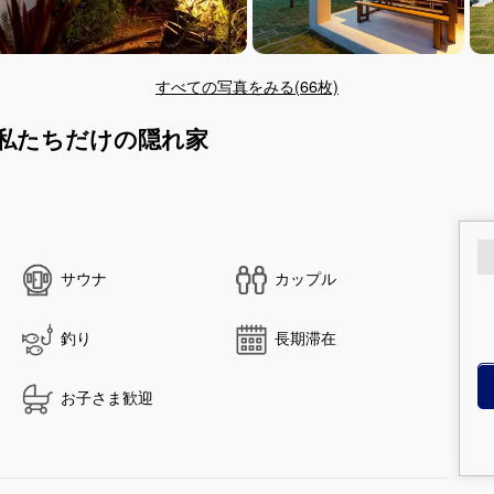
すべての写真をみる(66枚)
かぶ私たちだけの隠れ家
サウナ
カップル
釣り
長期滞在
お子さま歓迎