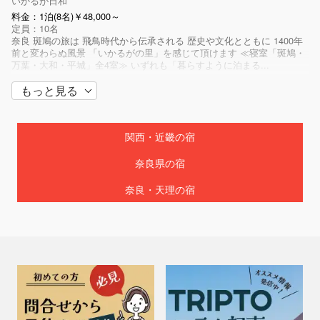
いかるが日和
料金：1泊(8名)￥48,000～
定員：10名
奈良 斑鳩の旅は 飛鳥時代から伝承される 歴史や文化とともに 1400年
前と変わらぬ風景 「いかるがの里」を感じて頂けます ≪寝室「斑鳩・
万葉・大和・平城」全4室≫ いずれも「暮らすように泊まる...
もっと見る
関西・近畿の宿
奈良県の宿
奈良・天理の宿
京都府 / 丹後・久美浜