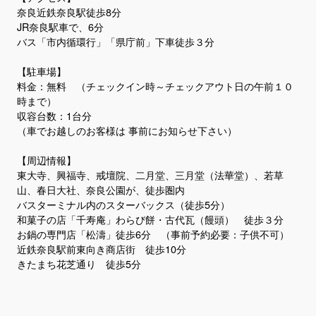
奈良近鉄奈良駅徒歩8分
JR奈良駅車で、6分
バス「市内循環行」「県庁前」下車徒歩３分
​【駐車場】
料金：無料 （チェックイン時～チェックアウト日の午前１０
時まで）
収容台数：1台分
（車でお越しのお客様は 事前にお知らせ下さい）
【周辺情報】
東大寺、興福寺、戒壇院、二月堂、三月堂（法華堂）、若草
山、春日大社、奈良公園が、徒歩圏内
バスターミナル内のスターバックス（徒歩5分）
和菓子の店「千寿庵」わらび餅・古代瓦（饅頭） 徒歩３分
お鍋の専門店「松濤」徒歩6分 （事前予約必要：子供不可）
近鉄奈良駅前東向き商店街 徒歩10分
きたまち花芝通り 徒歩5分