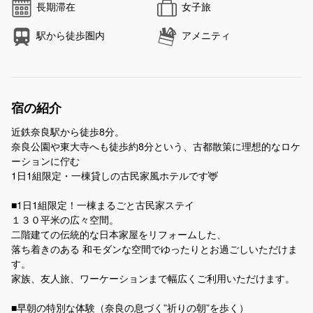
長期滞在
女子旅
駅から徒歩圏内
アメニティ
宿の紹介
近鉄奈良駅から徒歩8分。
奈良公園や東大寺へも徒歩約8分という、古都散策に理想的なロケ
ーションに佇む
1日1組限定・一棟貸しの古民家風ホテルです🦌
■1日1組限定！一棟まるごと古民家ステイ
１３０平米の広々空間。
二階建ての伝統的な日本家屋をリフォームした、
落ち着きのある 和モダンな空間でゆったりとお過ごしいただけま
す。
家族、友人旅、ワーケーションまで幅広くご利用いただけます。
■早朝の特別な体験（奈良の息づく”祈りの朝”を歩く）