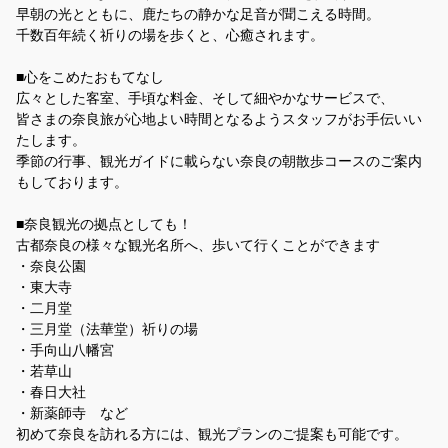
早朝の光とともに、鹿たちの静かな足音が聞こえる時間。
千数百年続く祈りの場を歩くと、心癒されます。
■心をこめたおもてなし
広々とした客室、手頃な料金、そして細やかなサービスで、
皆さまの奈良旅が心地よい時間となるようスタッフがお手伝いい
たします。
季節の行事、観光ガイドに載らない奈良の朝散歩コースのご案内
もしております。
■奈良観光の拠点としても！
古都奈良の様々な観光名所へ、歩いて行くことができます
・奈良公園
・東大寺
・二月堂
・三月堂（法華堂）祈りの場
・手向山八幡宮
・若草山
・春日大社
・新薬師寺 など
初めて奈良を訪れる方には、観光プランのご提案も可能です。