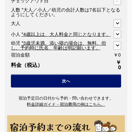
チェックアウト日
人数
*大人／小人／幼児の合計人数は7名以下となる
ようにしてください。
大人
小人
*4歳以上は、大人料金と同じとなります。
幼児
*3歳児未満、添い寝の場合は、無料。但
し、予約時に氏名、年齢は明記願います。
宿泊金額
￥0
￥
料金（税込）
0
宿泊予定日の日付から予約・問い合わせできます。
料金詳細ガイド・宿泊費用の例はこちら。