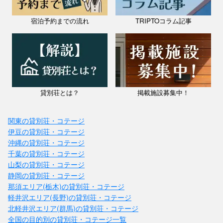
みんなのふる里blue legend
料金：1泊（2名）¥24,200～
宿泊予約までの流れ
TRIPTOコラム記事
定員：5名
「おかえりなさい。」 「ただいまぁ〜。」 田舎の静けさ、ゆったり流
れる時間、新鮮な海の幸、山の幸。 まるで昔から知っていたような懐
かしい、ほっとする場所をつくりました。 地元の人と交流したり、
山...
貸別荘とは？
掲載施設募集中！
関東の貸別荘・コテージ
伊豆の貸別荘・コテージ
沖縄の貸別荘・コテージ
千葉の貸別荘・コテージ
山梨の貸別荘・コテージ
静岡の貸別荘・コテージ
那須エリア(栃木)の貸別荘・コテージ
軽井沢エリア(長野)の貸別荘・コテージ
北軽井沢エリア(群馬)の貸別荘・コテージ
全国の目的別の貸別荘・コテージ一覧