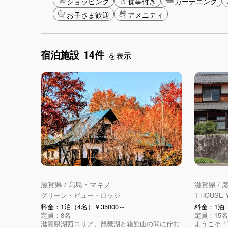
ショッピング
食事付き
ガーデニング
お子さま歓迎
アメニティ
宿泊施設
14件
を表示
滋賀県 / 高島・マキノ
滋賀県 /
グリーン・ビュー・ロッジ
T-HOUSE 
料金：1泊（4名）￥35000～
料金：1泊（
定員：8名
定員：15名
滋賀県湖西エリア、琵琶湖と箱館山の間に佇む
ようこそ「T