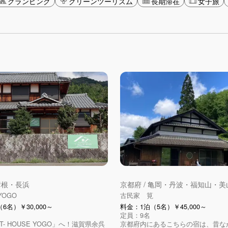
グランピング
グリーンツーリズム
長期滞在
女子旅
 彦根・長浜
京都府 / 亀岡・丹波・福知山・美
YOGO
古民家 筧
6名）￥30,000～
料金：1泊（5名）￥45,000～
定員：9名
- HOUSE YOGO」へ！滋賀県余呉
京都府内にあるこちらの宿は、昔な