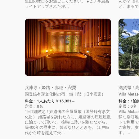
里山の休日をお過ごしください。 ●ヒノキ風呂
んか？ 苔
ライトアップされた坪...
と、まるで
兵庫県 / 姫路・赤穂・宍粟
滋賀県 /
国登録有形文化財の宿 鐵十郎（旧小國家）
Villa Metas
料金：1人あたり￥15,331～
料金：1泊(2
定員：8名
定員：6名
1日1組限定！姫路藩の庄屋屋敷（国登録有形文
Villa M
化財） 姫路城を訪れた方に、姫路藩の庄屋屋敷
静な別荘地
に泊まって頂いて、往時に思いを馳せながら、
トで利用で
築400年の歴史に、贅沢なひとときを。 江戸時
ご家族、友
代から時を超えて受...
す。 ...