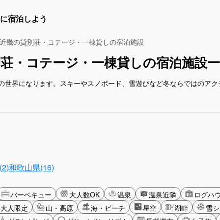
に宿泊しよう
近畿の貸別荘・コテージ・一棟貸しの宿泊施設
別荘・コテージ・一棟貸しの宿泊施設一
の世界になります。スキーやスノボード、雪遊びなど冬ならではのアク
2)
和歌山県(16)
バーベキュー
大人数OK
温泉
温泉近隣
ログハ
大人限定
山・高原
海・ビーチ
星空
湖畔
雪シ