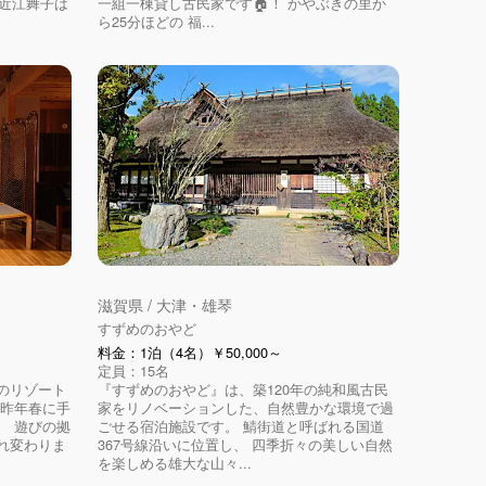
ラ近江舞子は
一組一棟貸し古民家です🏠！ かやぶきの里か
ら25分ほどの 福...
滋賀県 / 大津・雄琴
すずめのおやど
料金：1泊（4名）￥50,000～
定員：15名
のリゾート
『すずめのおやど』は、築120年の純和風古民
 昨年春に手
家をリノベーションした、自然豊かな環境で過
、 遊びの拠
ごせる宿泊施設です。 鯖街道と呼ばれる国道
れ変わりま
367号線沿いに位置し、 四季折々の美しい自然
を楽しめる雄大な山々...