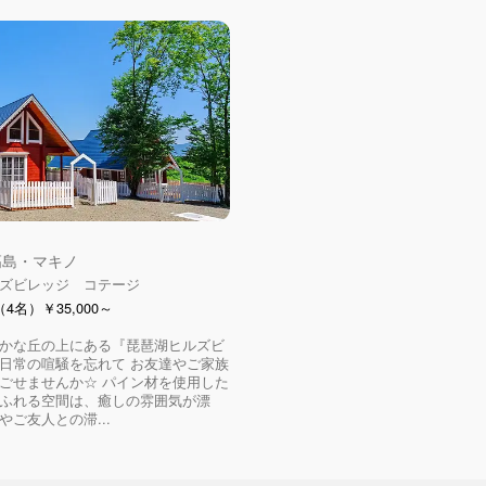
 高島・マキノ
ズビレッジ コテージ
4名）￥35,000～
かな丘の上にある『琵琶湖ヒルズビ
日常の喧騒を忘れて お友達やご家族
ごせませんか☆ パイン材を使用した
ふれる空間は、癒しの雰囲気が漂
やご友人との滞...