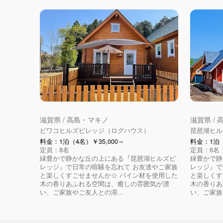
滋賀県 / 高島・マキノ
滋賀県 /
ビワコヒルズビレッジ（ログハウス）
琵琶湖ヒル
料金：1泊（4名）￥35,000～
料金：1泊（
定員：8名
定員：6名
緑豊かで静かな丘の上にある『琵琶湖ヒルズビ
緑豊かで静
レッジ』で日常の喧騒を忘れて お友達やご家族
レッジ』で
と楽しくすごせませんか☆ パイン材を使用した
と楽しくす
木の香りあふれる空間は、癒しの雰囲気が漂
木の香りあ
い、ご家族やご友人との滞...
い、ご家族