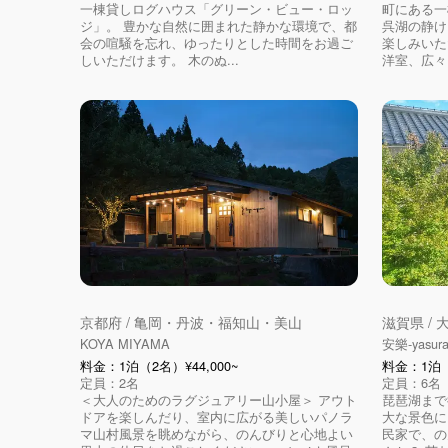
一棟貸しログハウス「グリーン・ビュー・ロッ
町にある一
ジ」。 豊かな自然に囲まれた静かな環境で、都
呉湖の静け
会の喧騒を忘れ、ゆったりとした時間をお過ご
楽しみいた
しいただけます。 木のぬ...
洋室、広々と
京都府 / 亀岡・丹波・福知山・美山
滋賀県 /
KOYA MIYAMA
安樂-yasura
料金：1泊（2名）¥44,000~
料金：1泊（
定員：2名
定員：6名
＜大人のためのラグジュアリー山小屋＞ アウト
琵琶湖まで
ドアを楽しんだり、室内に広がる美しいパノラ
大な景色に
マ山村風景を眺めながら、のんびりと心地よい
民家で、の