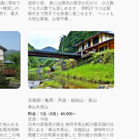
快適に滞在で
貸切り宿。 夜には満天の星空が広がり、少人数
一棟貸しの
でも大人数でも楽しめます。 BBQテラスは屋
空間で、最大
根付きで雨天でも快適に過ごせます。 ペットも
大切な家族。お留守番...
京都府 / 亀岡・丹波・福知山・美山
泰山木美山
料金：1泊（5名）40,000～
定員：10名
て知られる
日本の原風景が残る 南丹市美山町の最北端の位
る風光明媚
置にある「泰山木美山」 当施設は、築68年の２
まれたこの地
階建ての古民家を改修した 苔の庭が自慢の１日