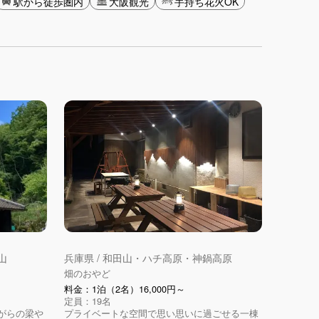
駅から徒歩圏内
大阪観光
手持ち花火OK
山
兵庫県 / 和田山・ハチ高原・神鍋高原
畑のおやど
料金：1泊（2名）16,000円～
定員：19名
がらの梁や
プライベートな空間で思い思いに過ごせる一棟