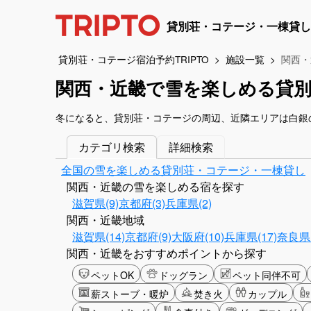
貸別荘・コテージ・一棟貸し
貸別荘・コテージ宿泊予約TRIPTO
施設一覧
関西・
関西・近畿で雪を楽しめる貸
冬になると、貸別荘・コテージの周辺、近隣エリアは白銀
カテゴリ検索
詳細検索
全国の雪を楽しめる貸別荘・コテージ・一棟貸し
関西・近畿の雪を楽しめる宿を探す
滋賀県(9)
京都府(3)
兵庫県(2)
関西・近畿地域
滋賀県(14)
京都府(9)
大阪府(10)
兵庫県(17)
奈良県(
関西・近畿をおすすめポイントから探す
ペットOK
ドッグラン
ペット同伴不可
薪ストーブ・暖炉
焚き火
カップル