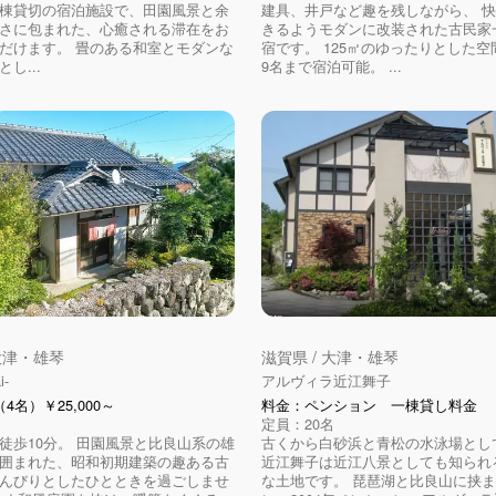
棟貸切の宿泊施設で、田園風景と余
建具、井戸など趣を残しながら、 
さに包まれた、心癒される滞在をお
きるようモダンに改装された古民家
だけます。 畳のある和室とモダンな
宿です。 125㎡のゆったりとした
し...
9名まで宿泊可能。 ...
 大津・雄琴
滋賀県 / 大津・雄琴
i-
アルヴィラ近江舞子
4名）￥25,000～
料金：ペンション 一棟貸し料金
定員：20名
徒歩10分。 田園風景と比良山系の雄
古くから白砂浜と青松の水泳場とし
囲まれた、昭和初期建築の趣ある古
近江舞子は近江八景としても知られ
んびりとしたひとときを過ごしませ
な土地です。 ​琵琶湖と比良山に挟