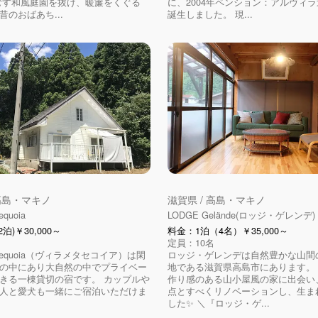
むす和風庭園を抜け、暖簾をくぐる
に、2004年ペンション：アルヴィ
昔のおばあち...
誕生しました。 現...
 高島・マキノ
滋賀県 / 高島・マキノ
equoia
LODGE Gelände(ロッジ・ゲレンデ)
泊)￥30,000～
料金：1泊（4名）￥35,000～
定員：10名
etasequoia（ヴィラメタセコイア）は閑
ロッジ・ゲレンデは自然豊かな山間
の中にあり大自然の中でプライベー
地である滋賀県高島市にあります。
きる一棟貸切の宿です。 カップルや
作り感のある山小屋風の家に出会い
人と愛犬も一緒にご宿泊いただけま
点とすべくリノベーションし、生ま
した✨ ＼『ロッジ・ゲ...