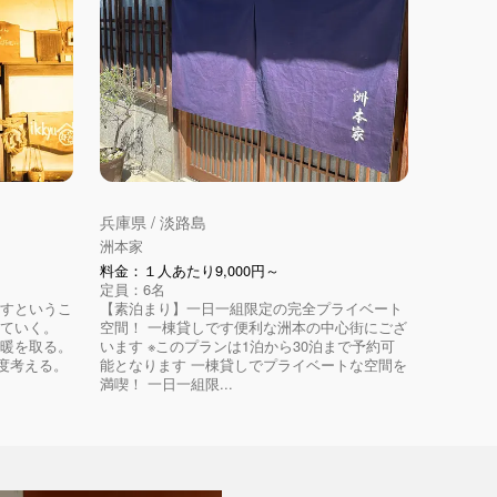
兵庫県 / 淡路島
洲本家
料金：１人あたり9,000円～
定員：6名
還すというこ
【素泊まり】一日一組限定の完全プライベート
していく。
空間！ 一棟貸しです便利な洲本の中心街にござ
り暖を取る。
います ※このプランは1泊から30泊まで予約可
考える。 ​
能となります 一棟貸しでプライベートな空間を
満喫！ 一日一組限...