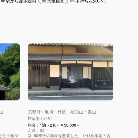
駅から徒歩圏内
大阪観光
手持ち花火OK
山
京都府 / 亀岡・丹波・福知山・美山
旅籠あぶらや
料金：1泊（2名）￥30,000～
定員：6名
がらの梁や
築180年余の商家を改装した、1日1組限定の古