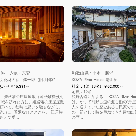
 姫路・赤穂・宍粟
和歌山県 / 串本・勝浦
文化財の宿 鐵十郎（旧小國家）
KOZA River House 湯川邸
たり￥15,331～
料金：1泊（6名）￥52,800～
定員：10名
定！姫路藩の庄屋屋敷（国登録有形文
熊野古道に泊まる。 KOZA River Ho
路城を訪れた方に、姫路藩の庄屋屋敷
は、かつて熊野古道の渡し船の“舟屋
頂いて、往時に思いを馳せながら、
人を迎えていた歴史ある古民家です
の歴史に、贅沢なひとときを。 江戸時
の一部として時を重ねてきた建物に
えて受...
の歴...