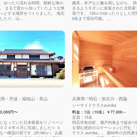
、ゆったり流れる時間、新鮮な海の
建具、井戸など趣を残しながら、 
。 まるで昔から知っていたような懐
きるようモダンに改装された古民家
っとする場所をつくりました。 地元
宿です。 125㎡のゆったりとした
たり、山...
9名まで宿泊可能。 ...
 亀岡・丹波・福知山・美山
兵庫県 / 明石・加古川・西脇
シーサイドテラスsumika
3,000円〜
料金：1泊（10名）￥77,000～
定員：15名
になっていた日本家屋をリノベーシ
明石市魚住町、瀬戸内海まで徒歩1
０２４年４月に完成しました☆ ４
を望む絶好のロケーションに佇む「
きな一棟貸の宿です（約180㎡） お庭
テラス sumika」。 築60年の古民