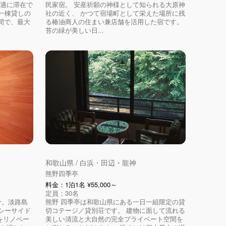
快適に滞在で
民家宿。 安産祈願の神様として知られる大原神
一棟貸しの
社の近く、 かつて宿場町として栄えた場所に残
空間で、最大
る椿油商人の住まい兼店舗を活用した宿です。
苔の緑が美しい日...
和歌山県 / 白浜・田辺・龍神
熊野四季亭
料金：1泊1名 ¥55,000～
定員：30名
分。淡路島
熊野 四季亭は和歌山県にある一日一組限定の貸
シーサイド
切コテージ／貸別荘です。 建物に面して流れる
家をリノベー
美しい清流と大自然の完全プライベート空間を