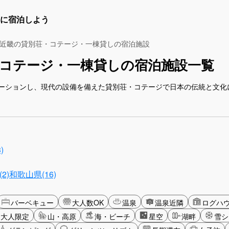
に宿泊しよう
近畿の貸別荘・コテージ・一棟貸しの宿泊施設
コテージ・一棟貸しの宿泊施設一覧
ーションし、現代の設備を備えた貸別荘・コテージで日本の伝統と文化
)
2)
和歌山県(16)
バーベキュー
大人数OK
温泉
温泉近隣
ログハ
大人限定
山・高原
海・ビーチ
星空
湖畔
雪シ