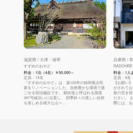
滋賀県 / 大津・雄琴
兵庫県 /
すずめのおやど
RADOHR
料金：1泊（4名）￥50,000～
料金：1人あ
定員：15名
定員：9名
『すずめのおやど』は、築120年の純和風古民
【お願い】
家をリノベーションした、自然豊かな環境で過
がされてお
ごせる宿泊施設です。 鯖街道と呼ばれる国道
新の空き状
367号線沿いに位置し、 四季折々の美しい自然
ださい。 
を楽しめる雄大な山々...
際には、お返