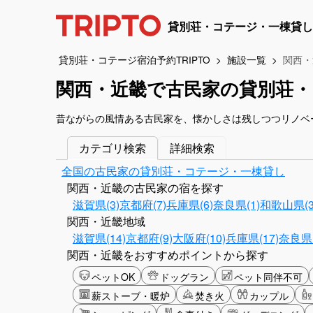
貸別荘・コテージ・一棟貸し
貸別荘・コテージ宿泊予約TRIPTO
施設一覧
関西・
関西・近畿で古民家の貸別荘・
昔ながらの風情ある古民家を、懐かしさは残しつつリノベ
カテゴリ検索
詳細検索
全国の古民家の貸別荘・コテージ・一棟貸し
関西・近畿の古民家の宿を探す
滋賀県(3)
京都府(7)
兵庫県(6)
奈良県(1)
和歌山県(3
関西・近畿地域
滋賀県(14)
京都府(9)
大阪府(10)
兵庫県(17)
奈良県(
関西・近畿をおすすめポイントから探す
ペットOK
ドッグラン
ペット同伴不可
薪ストーブ・暖炉
焚き火
カップル