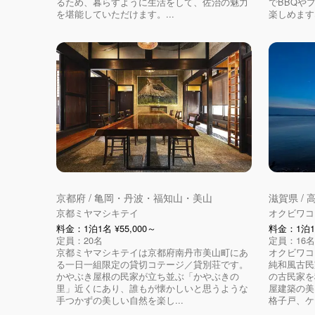
るため、暮らすように生活をして、佐治の魅力
でBBQや
を堪能していただけます。...
楽しめます♪ 
京都府 / 亀岡・丹波・福知山・美山
滋賀県 /
京都ミヤマシキテイ
オクビワコ
料金：1泊1名 ¥55,000～
料金：1泊1名
定員：20名
定員：16名
京都ミヤマシキテイは京都府南丹市美山町にあ
オクビワコ
る一日一組限定の貸切コテージ／貸別荘です。
純和風古民
かやぶき屋根の民家が立ち並ぶ「かやぶきの
の古民家を
里」近くにあり、誰もが懐かしいと思うような
屋建築の美
手つかずの美しい自然を楽し...
格子戸、ケヤ