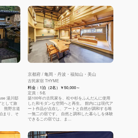
京都府 / 亀岡・丹波・福知山・美山
古民家宿 THYME
料金：1泊（2名）￥50,000～
定員：5名
use 湯川邸
築100年の古民家を、松や杉をふんだんに使用
”として旅
した和モダンな空間へと再生。 館内には現代ア
。 熊野古道
ート作品が点在し、アートと自然が調和する唯
泊まり、そ
一無二の宿です。 自然と調和した暮らしを体験
できるこの宿では、ま...