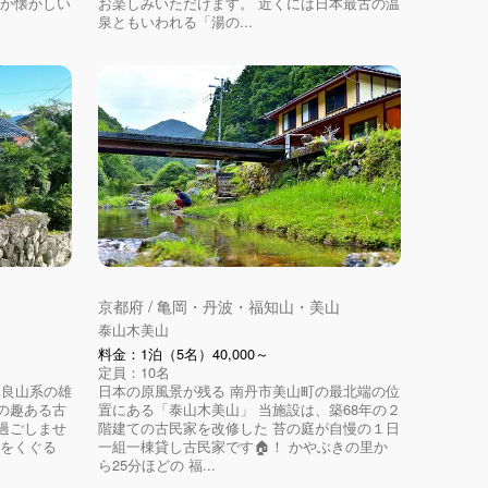
こか懐かしい
お楽しみいただけます。 近くには日本最古の温
泉ともいわれる「湯の...
京都府 / 亀岡・丹波・福知山・美山
泰山木美山
料金：1泊（5名）40,000～
定員：10名
比良山系の雄
日本の原風景が残る 南丹市美山町の最北端の位
の趣ある古
置にある「泰山木美山」 当施設は、築68年の２
過ごしませ
階建ての古民家を改修した 苔の庭が自慢の１日
簾をくぐる
一組一棟貸し古民家です🏠！ かやぶきの里か
ら25分ほどの 福...