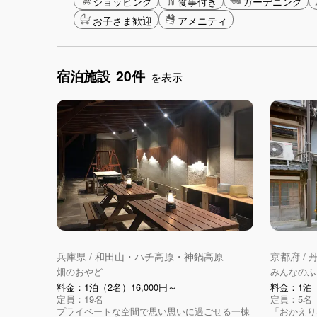
ショッピング
食事付き
ガーデニング
お子さま歓迎
アメニティ
宿泊施設
20件
を表示
兵庫県 / 和田山・ハチ高原・神鍋高原
京都府 /
畑のおやど
みんなのふる里
料金：1泊（2名）16,000円～
料金：1泊（
定員：19名
定員：5名
プライベートな空間で思い思いに過ごせる一棟
「おかえり