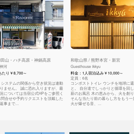
 和田山・ハチ高原・神鍋高原
和歌山県 / 熊野本宮・新宮
E神河
Guesthouse ikkyu
たり￥8,700～
料金：​1人宿泊込み￥10,000～
定員：6名
 システムの関係から空き状況は連動
コンポストトイレ ウンチを地球に
りません。 誠に恐れ入りますが、最
と。 自分達でしっかりと循環を回
況については当宿公式HPをご参照く
薪のお風呂 木の恵みから、火を創
お問合せや予約リクエストを頂戴した
そんな当たり前の暮らし方をもう一度
事まで...
火が爆ぜる音、...