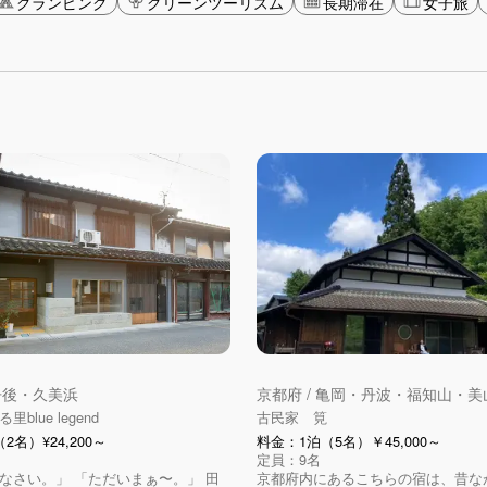
グランピング
グリーンツーリズム
長期滞在
女子旅
 丹後・久美浜
京都府 / 亀岡・丹波・福知山・美
blue legend
古民家 筧
2名）¥24,200～
料金：1泊（5名）￥45,000～
定員：9名
なさい。」 「ただいまぁ〜。」 田
京都府内にあるこちらの宿は、昔な