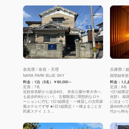
奈良県 / 奈良・天理
兵庫県 /
NARA PARK BLUE SKY
国登録有形
料金：1泊（5名）￥60,000～
料金：1人あ
定員：7名
定員：8名
近鉄奈良駅から徒歩8分。 奈良公園や東大寺へ
1日1組限
も徒歩約8分という、古都散策に理想的なロケ
化財） 姫
ーションに佇む 1日1組限定・一棟貸しの古民家
に泊まって
風ホテルです🦌 ■1日1組限定！一棟まるごと古
築400年
民家ステイ １３...
代から時を超