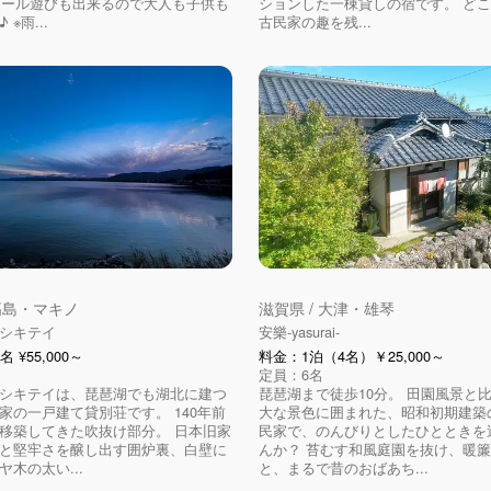
プール遊びも出来るので大人も子供も
ションした一棟貸しの宿です。 ど
※雨...
古民家の趣を残...
 高島・マキノ
滋賀県 / 大津・雄琴
シキテイ
安樂-yasurai-
 ¥55,000～
料金：1泊（4名）￥25,000～
定員：6名
シキテイは、琵琶湖でも湖北に建つ
琵琶湖まで徒歩10分。 田園風景と
家の一戸建て貸別荘です。 140年前
大な景色に囲まれた、昭和初期建築
移築してきた吹抜け部分。 日本旧家
民家で、のんびりとしたひとときを
と堅牢さを醸し出す囲炉裏、白壁に
んか？ 苔むす和風庭園を抜け、暖
木の太い...
と、まるで昔のおばあち...