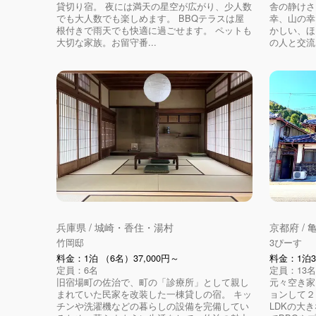
貸切り宿。 夜には満天の星空が広がり、少人数
舎の静けさ
でも大人数でも楽しめます。 BBQテラスは屋
幸、山の幸
根付きで雨天でも快適に過ごせます。 ペットも
かしい、ほ
大切な家族。お留守番...
の人と交流し
兵庫県 / 城崎・香住・湯村
京都府 /
竹岡邸
3ぴーす
料金：1泊 （6名）37,000円～
料金：1泊3
定員：6名
定員：13名
旧宿場町の佐治で、町の「診療所」として親し
元々空き家
まれていた民家を改装した一棟貸しの宿。 キッ
ョンして２
チンや洗濯機などの暮らしの設備を完備してい
LDKの大