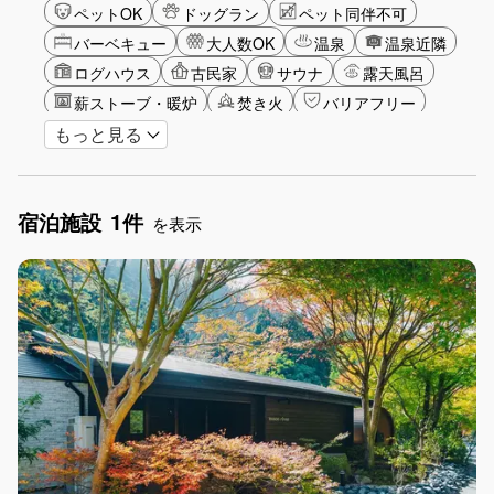
ペットOK
ドッグラン
ペット同伴不可
バーベキュー
大人数OK
温泉
温泉近隣
ログハウス
古民家
サウナ
露天風呂
薪ストーブ・暖炉
焚き火
バリアフリー
もっと見る
カップル
大人限定
山・高原
海・ビーチ
星空
湖畔
雪シーズン
ゴルフ
釣り
アクティビティ
食事付き
グランピング
宿泊施設
1件
グリーンツーリズム
長期滞在
女子旅
を表示
駅から徒歩圏内
手持ち花火OK
お子さま歓迎
アメニティ