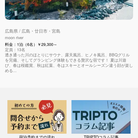
広島県 / 広島・廿日市・宮島
moon river
料金：1泊（6名）￥29,300～
定員：13名
透き通った川のほとりにサウナ、露天風呂、ヒノキ風呂、BBQグリル
を完備、そしてグランピング体験もできる贅沢な宿です！ 夏は川遊
び、春は桜鑑賞、秋は紅葉、冬はスキーとオールシーズン違う顔が楽し
める...
宿泊予約までの流れ
TRIPTOコラム記事