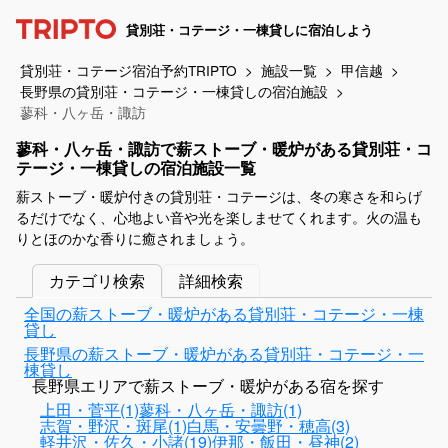
貸別荘・コテージ・一棟貸しに宿泊しよう
貸別荘・コテージ宿泊予約TRIPTO
施設一覧
甲信越
長野県の貸別荘・コテージ・一棟貸しの宿泊施設
蓼科・八ヶ岳・諏訪
蓼科・八ヶ岳・諏訪で薪ストーブ・暖炉がある貸別荘・コ
テージ・一棟貸しの宿泊施設一覧
薪ストーブ・暖炉付きの貸別荘・コテージは、冬の寒さを和らげ
るだけでなく、心地よい音や光を楽しませてくれます。火の温も
りとほのかな香りに癒されましょう。
カテゴリ検索
詳細検索
全国の薪ストーブ・暖炉がある貸別荘・コテージ・一棟
貸し
長野県の薪ストーブ・暖炉がある貸別荘・コテージ・一
棟貸し
長野県エリアで薪ストーブ・暖炉がある宿を探す
上田・菅平(1)
蓼科・八ヶ岳・諏訪(1)
志賀・野沢・斑尾(1)
白馬・安曇野・穂高(3)
軽井沢・佐久・小諸(19)
伊那・飯田・昼神(2)