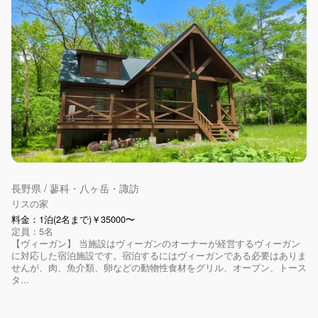
長野県 / 蓼科・八ヶ岳・諏訪
リスの家
料金：1泊(2名まで)￥35000〜
定員：5名
【ヴィーガン】 当施設はヴィーガンのオーナーが経営するヴィーガン
に対応した宿泊施設です。宿泊するにはヴィーガンである必要はありま
せんが、肉、魚介類、卵などの動物性食材をグリル、オーブン、トース
タ...