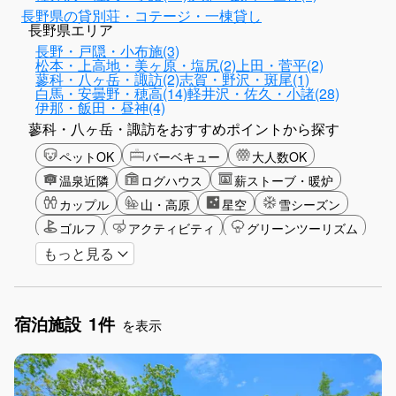
長野県の貸別荘・コテージ・一棟貸し
長野県エリア
長野・戸隠・小布施(3)
松本・上高地・美ヶ原・塩尻(2)
上田・菅平(2)
蓼科・八ヶ岳・諏訪(2)
志賀・野沢・斑尾(1)
白馬・安曇野・穂高(14)
軽井沢・佐久・小諸(28)
伊那・飯田・昼神(4)
蓼科・八ヶ岳・諏訪をおすすめポイントから探す
ペットOK
バーベキュー
大人数OK
温泉近隣
ログハウス
薪ストーブ・暖炉
カップル
山・高原
星空
雪シーズン
ゴルフ
アクティビティ
グリーンツーリズム
もっと見る
長期滞在
女子旅
手持ち花火OK
お子さま歓迎
宿泊施設
1件
を表示