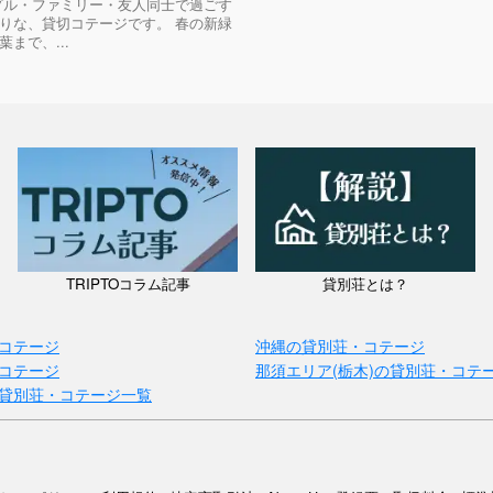
プル・ファミリー・友人同士で過ごす
りな、貸切コテージです。 春の新緑
まで、...
TRIPTOコラム記事
貸別荘とは？
コテージ
沖縄の貸別荘・コテージ
コテージ
那須エリア(栃木)の貸別荘・コテ
貸別荘・コテージ一覧