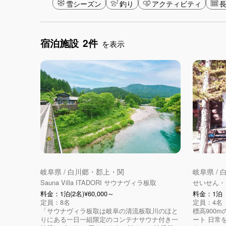
雪シーズン
釣り
アクティビティ
宿泊施設
2件
を表示
岐阜県 / 白川郷・郡上・関
岐阜県 /
Sauna Villa ITADORI サウナヴィラ板取
せいせん・りょ
料金：1泊(2名)¥60,000～
料金：1泊（
定員：8名
定員：4名
「サウナヴィラ板取は岐阜の清流板取川のほと
標高900
りにある一日一組限定のコンテナサウナ付き一
ート 日常