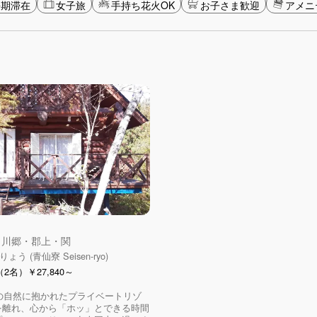
長期滞在
女子旅
手持ち花火OK
お子さま歓迎
アメニ
 白川郷・郡上・関
う (青仙寮 Seisen-ryo)
2名）￥27,840～
mの自然に抱かれたプライベートリゾ
を離れ、心から「ホッ」とできる時間