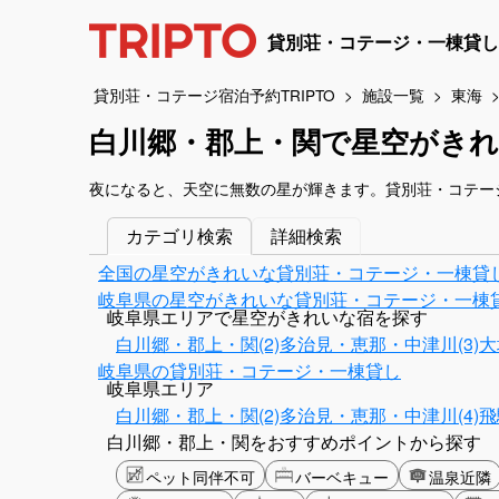
貸別荘・コテージ・一棟貸し
貸別荘・コテージ宿泊予約TRIPTO
施設一覧
東海
白川郷・郡上・関で星空がき
夜になると、天空に無数の星が輝きます。貸別荘・コテー
カテゴリ検索
詳細検索
全国の星空がきれいな貸別荘・コテージ・一棟貸
岐阜県の星空がきれいな貸別荘・コテージ・一棟
岐阜県エリアで星空がきれいな宿を探す
白川郷・郡上・関(2)
多治見・恵那・中津川(3)
大
岐阜県の貸別荘・コテージ・一棟貸し
岐阜県エリア
白川郷・郡上・関(2)
多治見・恵那・中津川(4)
飛
白川郷・郡上・関をおすすめポイントから探す
ペット同伴不可
バーベキュー
温泉近隣