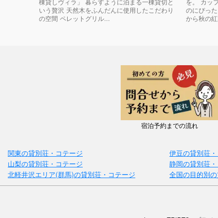
棟貸しヴィラ」 暮らすように泊まる一棟貸切と
を。 カッ
いう贅沢 天然木をふんだんに使用したこだわり
のにぴった
の空間 ペレットグリル...
から秋の紅葉
宿泊予約までの流れ
関東の貸別荘・コテージ
伊豆の貸別荘・
山梨の貸別荘・コテージ
静岡の貸別荘・
北軽井沢エリア(群馬)の貸別荘・コテージ
全国の目的別の