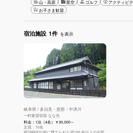
山・高原
星空
ゴルフ
アクティビ
お子さま歓迎
宿泊施設
1件
を表示
岐阜県 / 多治見・恵那・中津川
一軒家貸切宿 なな光
料金：1泊（4名）￥30,000～
定員：10名
明治時代以前に建てられた築100 年以上の古⺠