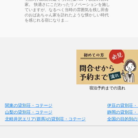
家。 快適さにこだわったリノベーションを施し
ていますが、なるべく当時の雰囲気を残し田舎
のおばあちゃん家を訪れたような懐かしい時代
を感じれる宿になりま...
宿泊予約までの流れ
関東の貸別荘・コテージ
伊豆の貸別荘・
山梨の貸別荘・コテージ
静岡の貸別荘・
北軽井沢エリア(群馬)の貸別荘・コテージ
全国の目的別の