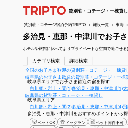
貸別荘・コテージ・一棟貸し
貸別荘・コテージ宿泊予約TRIPTO
施設一覧
東海
多治見・恵那・中津川でお子さ
ホテルや旅館に比べてよりプライベートな空間で過ごせる
カテゴリ検索
詳細検索
全国のお子さま歓迎の貸別荘・コテージ・一棟貸
岐阜県のお子さま歓迎の貸別荘・コテージ・一棟
岐阜県エリアでお子さま歓迎の宿を探す
白川郷・郡上・関(1)
多治見・恵那・中津川(1)
大
岐阜県の貸別荘・コテージ・一棟貸し
岐阜県エリア
白川郷・郡上・関(2)
多治見・恵那・中津川(4)
飛
多治見・恵那・中津川をおすすめポイントから探
ペットOK
ドッグラン
ペット同伴不可