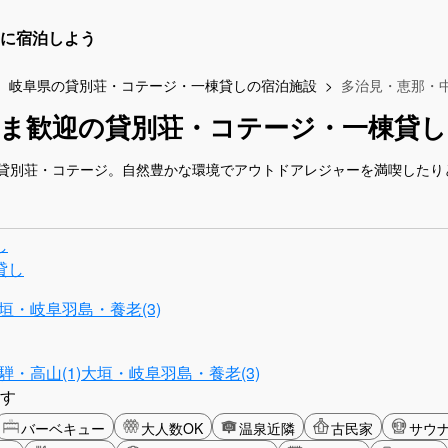
に宿泊しよう
岐阜県の貸別荘・コテージ・一棟貸しの宿泊施設
多治見・恵那・
ま歓迎の貸別荘・コテージ・一棟貸し
貸別荘・コテージ。自然豊かな環境でアウトドアレジャーを満喫したり
し
貸し
垣・岐阜羽島・養老(3)
騨・高山(1)
大垣・岐阜羽島・養老(3)
す
バーベキュー
大人数OK
温泉近隣
古民家
サウ