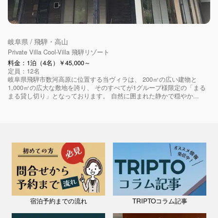
岐阜県 / 飛騨・高山
Private Villa Cool-Villa 飛騨リゾート
料金：1泊（4名）￥45,000～
定員：12名
岐阜県飛騨市数河高原に位置する当ヴィラは、 200㎡の広い建物と
1,000㎡の広大な敷地を誇り、 そのすべてが1グループ様限定の「まる
まる貸し切り」となっております。 自然に囲まれた静かで穏やか...
宿泊予約までの流れ
TRIPTOコラム記事