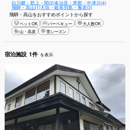
白川郷・郡上・関(2)
多治見・恵那・中津川(4)
飛騨・高山(1)
大垣・岐阜羽島・養老(3)
飛騨・高山をおすすめポイントから探す
ペットOK
バーベキュー
大人数OK
山・高原
雪シーズン
宿泊施設
1件
を表示