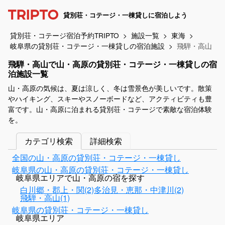
貸別荘・コテージ・一棟貸しに宿泊しよう
貸別荘・コテージ宿泊予約TRIPTO
施設一覧
東海
岐阜県の貸別荘・コテージ・一棟貸しの宿泊施設
飛騨・高山
飛騨・高山で山・高原の貸別荘・コテージ・一棟貸しの宿
泊施設一覧
山・高原の気候は、夏は涼しく、冬は雪景色が美しいです。散策
やハイキング、スキーやスノーボードなど、アクティビティも豊
富です。山・高原に泊まれる貸別荘・コテージで素敵な宿泊体験
を。
カテゴリ検索
詳細検索
全国の山・高原の貸別荘・コテージ・一棟貸し
岐阜県の山・高原の貸別荘・コテージ・一棟貸し
岐阜県エリアで山・高原の宿を探す
白川郷・郡上・関(2)
多治見・恵那・中津川(2)
飛騨・高山(1)
岐阜県の貸別荘・コテージ・一棟貸し
岐阜県エリア