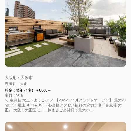
大阪府 / 大阪市
春風荘 大正
料金：1泊（1名）￥6600～
定員：20名
＼ 春風荘 大正へようこそ ／ 【2025年11月グランドオープン】 最大20
名OK！屋上BBQ＆USJ・心斎橋アクセス抜群の貸切邸宅『春風荘 大
正』 大阪市大正区に、一棟まるごと貸切で最大20...