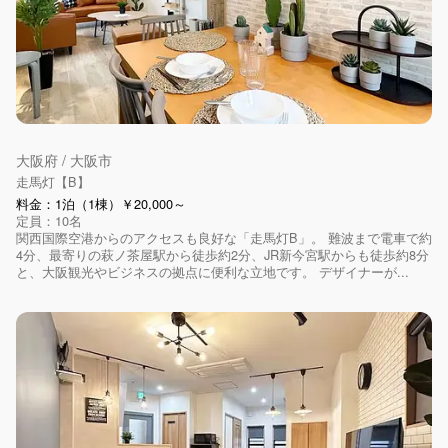
大阪府 / 大阪市
走馬灯【B】
料金：1泊（1棟）￥20,000～
定員：10名
関西国際空港からのアクセスも良好な「走馬灯B」。 難波まで電車で約
4分、最寄りの萩ノ茶屋駅から徒歩約2分、JR新今宮駅からも徒歩約8分
と、大阪観光やビジネスの拠点に便利な立地です。 デザイナーが...