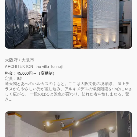
大阪府 / 大阪市
ARCHITEKTON -the villa Tennoji-
料金：45,000円～（変動制）
定員：9名
通天閣とあべのハルカスのふもと。ここは大阪文化の境界線。 屋上テ
ラスからやさしい光が差し込み、アルキメデスの螺旋階段を中心にやさ
しく広がる。 一段のぼると景色が変わり、訪れた者を愉しませる。驚
き...