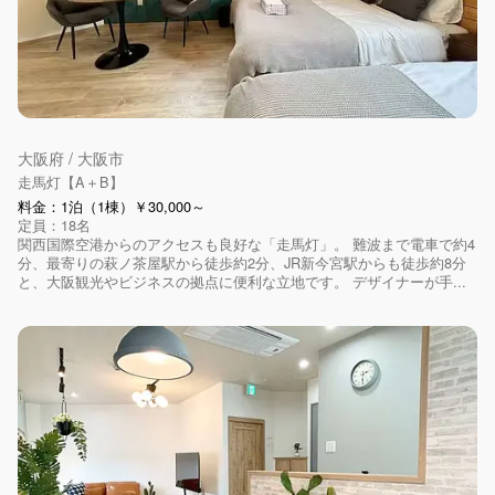
大阪府 / 大阪市
走馬灯【A＋B】
料金：1泊（1棟）￥30,000～
定員：18名
関西国際空港からのアクセスも良好な「走馬灯」。 難波まで電車で約4
分、最寄りの萩ノ茶屋駅から徒歩約2分、JR新今宮駅からも徒歩約8分
と、大阪観光やビジネスの拠点に便利な立地です。 デザイナーが手...