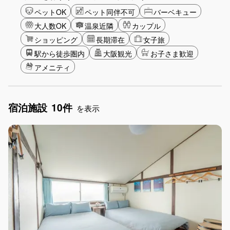
ペットOK
ペット同伴不可
バーベキュー
大人数OK
温泉近隣
カップル
ショッピング
長期滞在
女子旅
駅から徒歩圏内
大阪観光
お子さま歓迎
アメニティ
宿泊施設
10件
を表示