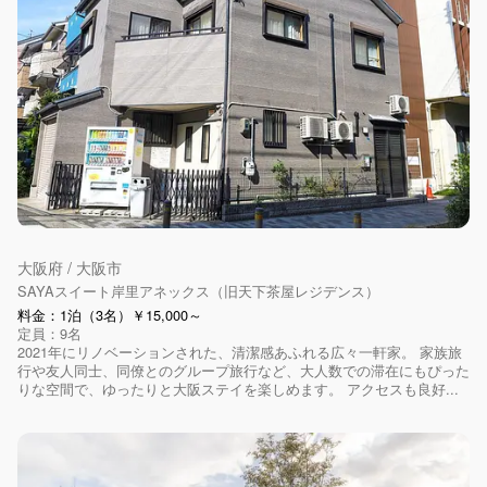
大阪府 / 大阪市
SAYAスイート岸里アネックス（旧天下茶屋レジデンス）
料金：1泊（3名）￥15,000～
定員：9名
2021年にリノベーションされた、清潔感あふれる広々一軒家。 家族旅
行や友人同士、同僚とのグループ旅行など、大人数での滞在にもぴった
りな空間で、ゆったりと大阪ステイを楽しめます。 アクセスも良好...