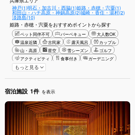
兵庫県エリア
神戸(1)
明石・加古川・西脇(1)
姫路・赤穂・宍粟(1)
和田山・ハチ高原・神鍋高原(2)
城崎・香住・湯村(2)
淡路島(10)
姫路・赤穂・宍粟をおすすめポイントから探す
ペット同伴不可
バーベキュー
大人数OK
温泉近隣
古民家
露天風呂
カップル
山・高原
星空
雪シーズン
ゴルフ
アクティビティ
食事付き
ガーデニング
もっと見る
グランピング
長期滞在
女子旅
駅から徒歩圏内
大阪観光
手持ち花火OK
お子さま歓迎
宿泊施設
1件
を表示