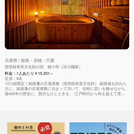
兵庫県 / 姫路・赤穂・宍粟
国登録有形文化財の宿 鐵十郎（旧小國家）
料金：1人あたり￥15,331～
定員：8名
1日1組限定！姫路藩の庄屋屋敷（国登録有形文化財） 姫路城を訪れた
方に、姫路藩の庄屋屋敷に泊まって頂いて、往時に思いを馳せながら、
築400年の歴史に、贅沢なひとときを。 江戸時代から時を超えて受...