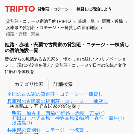
貸別荘・コテージ・一棟貸しに宿泊しよう
貸別荘・コテージ宿泊予約TRIPTO
施設一覧
関西・近畿
兵庫県の貸別荘・コテージ・一棟貸しの宿泊施設
姫路・赤穂・宍粟
姫路・赤穂・宍粟で古民家の貸別荘・コテージ・一棟貸し
の宿泊施設一覧
昔ながらの風情ある古民家を、懐かしさは残しつつリノベーショ
ンし、現代の設備を備えた貸別荘・コテージで日本の伝統と文化
に触れる体験を。
カテゴリ検索
詳細検索
全国の古民家の貸別荘・コテージ・一棟貸し
兵庫県の古民家の貸別荘・コテージ・一棟貸し
兵庫県エリアで古民家の宿を探す
明石・加古川・西脇(1)
姫路・赤穂・宍粟(1)
和田山・ハチ高原・神鍋高原(2)
城崎・香住・湯村(1)
淡路島(1)
兵庫県の貸別荘・コテージ・一棟貸し