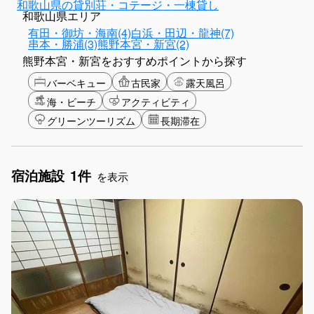
和歌山県の貸別荘・コテージ・一棟貸し
和歌山県エリア
有田・御坊・海南(4)
白浜・田辺・龍神(7)
串本・勝浦(3)
熊野本宮・新宮(2)
熊野本宮・新宮をおすすめポイントから探す
バーベキュー
古民家
露天風呂
海・ビーチ
アクティビティ
グリーンツーリズム
長期滞在
宿泊施設
1件
を表示