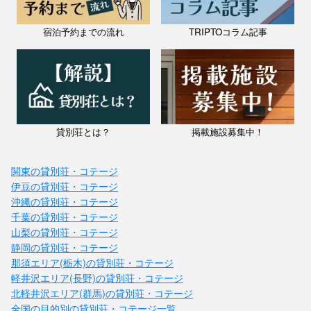
宿泊予約までの流れ
TRIPTOコラム記事
貸別荘とは？
掲載施設募集中！
関東の貸別荘・コテージ
伊豆の貸別荘・コテージ
沖縄の貸別荘・コテージ
千葉の貸別荘・コテージ
山梨の貸別荘・コテージ
静岡の貸別荘・コテージ
那須エリア(栃木)の貸別荘・コテージ
軽井沢エリア(長野)の貸別荘・コテージ
北軽井沢エリア(群馬)の貸別荘・コテージ
全国の目的別の貸別荘・コテージ一覧