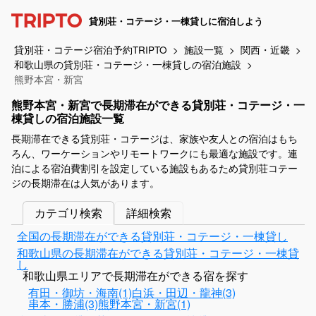
貸別荘・コテージ・一棟貸しに宿泊しよう
貸別荘・コテージ宿泊予約TRIPTO
施設一覧
関西・近畿
和歌山県の貸別荘・コテージ・一棟貸しの宿泊施設
熊野本宮・新宮
熊野本宮・新宮で長期滞在ができる貸別荘・コテージ・一
棟貸しの宿泊施設一覧
長期滞在できる貸別荘・コテージは、家族や友人との宿泊はもち
ろん、ワーケーションやリモートワークにも最適な施設です。連
泊による宿泊費割引を設定している施設もあるため貸別荘コテー
ジの長期滞在は人気があります。
カテゴリ検索
詳細検索
全国の長期滞在ができる貸別荘・コテージ・一棟貸し
和歌山県の長期滞在ができる貸別荘・コテージ・一棟貸
し
和歌山県エリアで長期滞在ができる宿を探す
有田・御坊・海南(1)
白浜・田辺・龍神(3)
串本・勝浦(3)
熊野本宮・新宮(1)