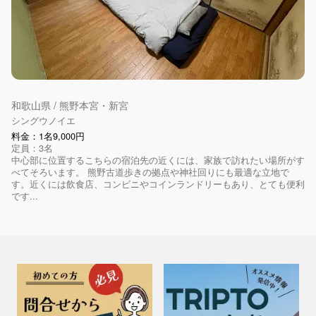
和歌山県 / 熊野本宮・新宮
シングウノイエ
料金：1名9,000円
定員：3名
中心部に位置するこちらの宿泊先の近くには、家族で訪れたい場所がす
べてそろいます。 熊野古道歩きの拠点や神社回りにも最適な立地で
す。近くには飲食店、コンビニやコインランドリーもあり、とても便利
です...