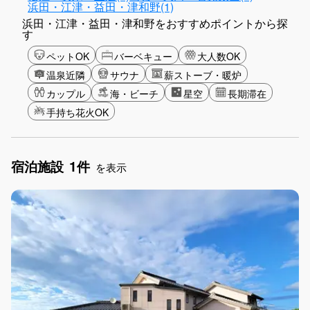
浜田・江津・益田・津和野(1)
浜田・江津・益田・津和野をおすすめポイントから探
す
ペットOK
バーベキュー
大人数OK
温泉近隣
サウナ
薪ストーブ・暖炉
カップル
海・ビーチ
星空
長期滞在
手持ち花火OK
宿泊施設
1件
を表示