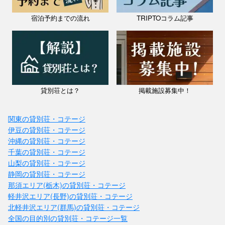
宿泊予約までの流れ
TRIPTOコラム記事
貸別荘とは？
掲載施設募集中！
関東の貸別荘・コテージ
伊豆の貸別荘・コテージ
沖縄の貸別荘・コテージ
千葉の貸別荘・コテージ
山梨の貸別荘・コテージ
静岡の貸別荘・コテージ
那須エリア(栃木)の貸別荘・コテージ
軽井沢エリア(長野)の貸別荘・コテージ
北軽井沢エリア(群馬)の貸別荘・コテージ
全国の目的別の貸別荘・コテージ一覧