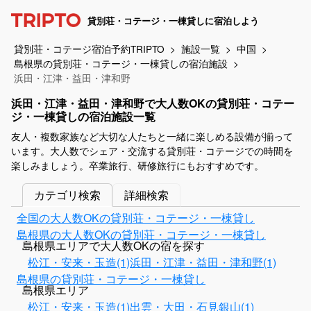
貸別荘・コテージ・一棟貸しに宿泊しよう
貸別荘・コテージ宿泊予約TRIPTO
施設一覧
中国
島根県の貸別荘・コテージ・一棟貸しの宿泊施設
浜田・江津・益田・津和野
浜田・江津・益田・津和野で大人数OKの貸別荘・コテー
ジ・一棟貸しの宿泊施設一覧
友人・複数家族など大切な人たちと一緒に楽しめる設備が揃って
います。大人数でシェア・交流する貸別荘・コテージでの時間を
楽しみましょう。卒業旅行、研修旅行にもおすすめです。
カテゴリ検索
詳細検索
全国の大人数OKの貸別荘・コテージ・一棟貸し
島根県の大人数OKの貸別荘・コテージ・一棟貸し
島根県エリアで大人数OKの宿を探す
松江・安来・玉造(1)
浜田・江津・益田・津和野(1)
島根県の貸別荘・コテージ・一棟貸し
島根県エリア
松江・安来・玉造(1)
出雲・大田・石見銀山(1)