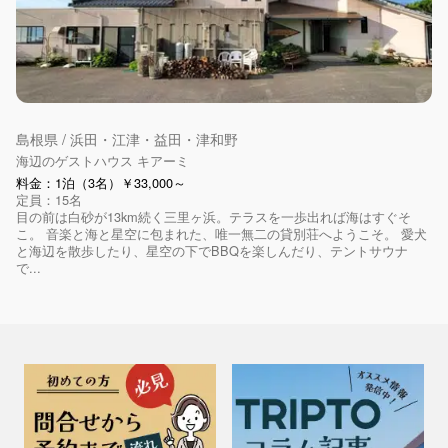
島根県 / 浜田・江津・益田・津和野
海辺のゲストハウス キアーミ
料金：1泊（3名）￥33,000～
定員：15名
目の前は白砂が13km続く三里ヶ浜。テラスを一歩出れば海はすぐそ
こ。 音楽と海と星空に包まれた、唯一無二の貸別荘へようこそ。 愛犬
と海辺を散歩したり、星空の下でBBQを楽しんだり、テントサウナ
で...