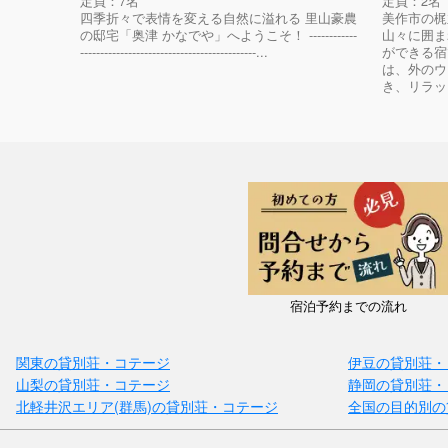
定員：7名
定員：2名
四季折々で表情を変える自然に溢れる 里山豪農
美作市の梶
の邸宅「奥津 かなでや」へようこそ！ ------------
山々に囲ま
--------------------------------------------...
ができる宿
は、外のウ
き、リラッ
宿泊予約までの流れ
関東の貸別荘・コテージ
伊豆の貸別荘・
山梨の貸別荘・コテージ
静岡の貸別荘・
北軽井沢エリア(群馬)の貸別荘・コテージ
全国の目的別の