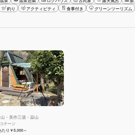
温泉
温泉近隣
ログハウス
古民家
露天風呂
薪
釣り
アクティビティ
食事付き
グリーンツーリズム
 津山・美作三湯・蒜山
コテージ
たり￥5,000～