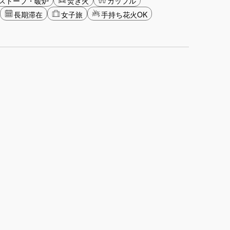
ストーブ・暖炉
焚き火
カップル
長期滞在
女子旅
手持ち花火OK