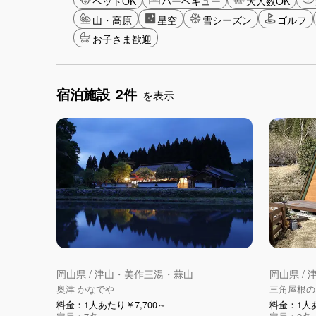
ペットOK
バーベキュー
大人数OK
山・高原
星空
雪シーズン
ゴルフ
お子さま歓迎
宿泊施設
2件
を表示
岡山県 / 津山・美作三湯・蒜山
岡山県 /
奥津 かなでや
三角屋根の
料金：1人あたり￥7,700～
料金：1人あ