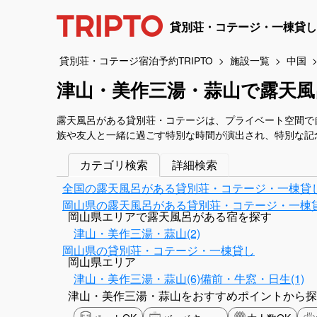
貸別荘・コテージ・一棟貸し
貸別荘・コテージ宿泊予約TRIPTO
施設一覧
中国
津山・美作三湯・蒜山で露天風
露天風呂がある貸別荘・コテージは、プライベート空間で
族や友人と一緒に過ごす特別な時間が演出され、特別な記
カテゴリ検索
詳細検索
全国の露天風呂がある貸別荘・コテージ・一棟貸
岡山県の露天風呂がある貸別荘・コテージ・一棟
岡山県エリアで露天風呂がある宿を探す
津山・美作三湯・蒜山(2)
岡山県の貸別荘・コテージ・一棟貸し
岡山県エリア
津山・美作三湯・蒜山(6)
備前・牛窓・日生(1)
津山・美作三湯・蒜山をおすすめポイントから探