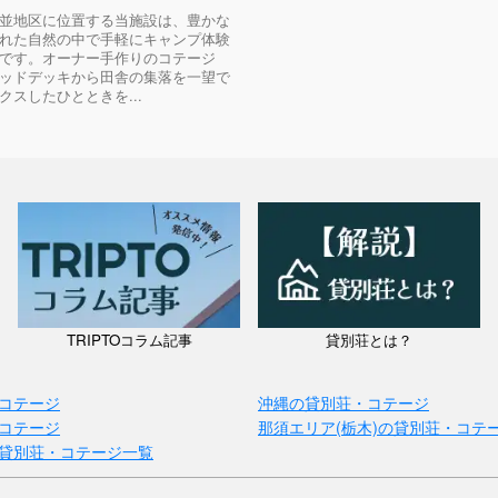
並地区に位置する当施設は、豊かな
れた自然の中で手軽にキャンプ体験
です。オーナー手作りのコテージ
ッドデッキから田舎の集落を一望で
クスしたひとときを...
TRIPTOコラム記事
貸別荘とは？
コテージ
沖縄の貸別荘・コテージ
コテージ
那須エリア(栃木)の貸別荘・コテ
貸別荘・コテージ一覧