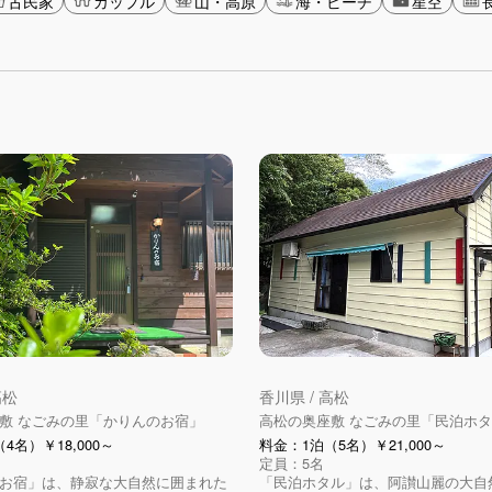
古民家
カップル
山・高原
海・ビーチ
星空
高松
香川県 / 高松
敷 なごみの里「かりんのお宿」
高松の奥座敷 なごみの里「民泊ホ
4名）￥18,000～
料金：1泊（5名）￥21,000～
定員：5名
お宿」は、静寂な大自然に囲まれた
「民泊ホタル」は、阿讃山麗の大自