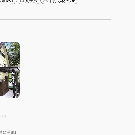
長期滞在
女子旅
手持ち花火OK
タル」
然に囲まれ