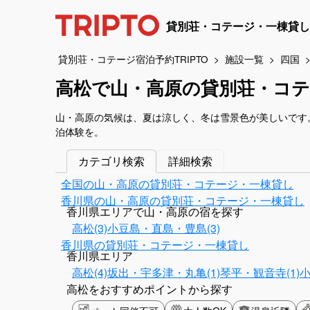
貸別荘・コテージ・一棟貸し
貸別荘・コテージ宿泊予約TRIPTO
施設一覧
四国
高松で山・高原の貸別荘・コテ
山・高原の気候は、夏は涼しく、冬は雪景色が美しいです
泊体験を。
カテゴリ検索
詳細検索
全国の山・高原の貸別荘・コテージ・一棟貸し
香川県の山・高原の貸別荘・コテージ・一棟貸し
香川県エリアで山・高原の宿を探す
高松(3)
小豆島・直島・豊島(3)
香川県の貸別荘・コテージ・一棟貸し
香川県エリア
高松(4)
坂出・宇多津・丸亀(1)
琴平・観音寺(1)
小
高松をおすすめポイントから探す