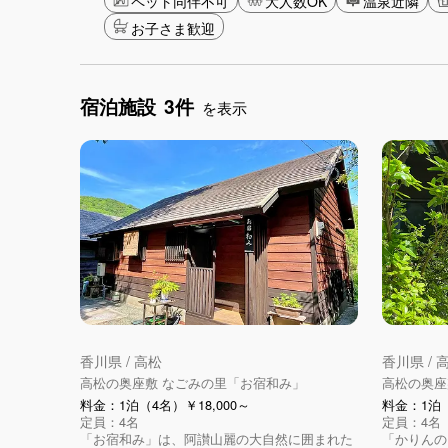
ペット同伴不可
大人数OK
温泉近隣
お子さま歓迎
宿泊施設
3件
を表示
香川県 / 高松
香川県 / 
高松の奥座敷 なごみの里「お宿和み」
高松の奥座
料金：1泊（4名）￥18,000～
料金：1泊（
定員：4名
定員：4名
「お宿和み」は、阿讃山麗の大自然に囲まれた
「かりんの