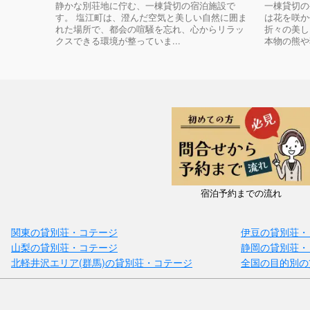
静かな別荘地に佇む、一棟貸切の宿泊施設で
一棟貸切の
す。 塩江町は、澄んだ空気と美しい自然に囲ま
は花を咲か
れた場所で、都会の喧騒を忘れ、心からリラッ
折々の美し
クスできる環境が整っていま...
本物の熊や
宿泊予約までの流れ
関東の貸別荘・コテージ
伊豆の貸別荘・
山梨の貸別荘・コテージ
静岡の貸別荘・
北軽井沢エリア(群馬)の貸別荘・コテージ
全国の目的別の