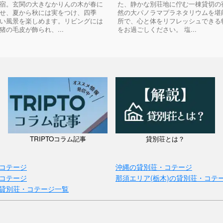
宿。玄関の大きなかりんの木が春に
た、静かな別荘地に佇む一棟貸切の
せ、夏から秋には実をつけ、四季
然の大パノラマプラネタリウムを堪
い風景を楽しめます。リビングには
所で、心と体をリフレッシュできる
猪の毛皮が飾られ、...
をお過ごしください。 塩...
TRIPTOコラム記事
貸別荘とは？
コテージ
沖縄の貸別荘・コテージ
コテージ
那須エリア(栃木)の貸別荘・コテ
貸別荘・コテージ一覧