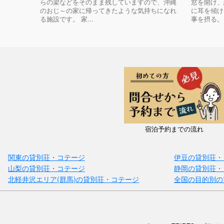
らの梁などをそのまま残していますので、沖縄
窓を開け、
のおじ～の家に帰ってきたような気持ちになれ
に耳を傾け
る施設です。 家...
事を摂る。 
宿泊予約までの流れ
関東の貸別荘・コテージ
伊豆の貸別荘・
山梨の貸別荘・コテージ
静岡の貸別荘・
北軽井沢エリア(群馬)の貸別荘・コテージ
全国の目的別の