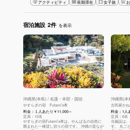
アクティビティ
長期滞在
女子旅
宿泊施設
2件
を表示
沖縄県(本島) / 名護・本部・国頭
沖縄県(本
やすらぎの宿 Futami’s孝
古民家かね
料金：１人あたり￥11,000～
料金：1人あ
定員：10名
定員：6名
やすらぎの宿Futami’s孝は、やんばるの自然に
当施設は、
囲まれた一棟貸し切りの宿です。 沖縄の昔なが
す。 丸ご