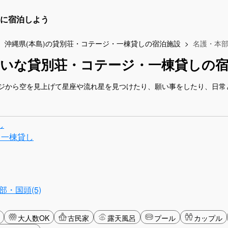
に宿泊しよう
沖縄県(本島)の貸別荘・コテージ・一棟貸しの宿泊施設
名護・本
れいな貸別荘・コテージ・一棟貸しの宿
ジから空を見上げて星座や流れ星を見つけたり、願い事をしたり、日常
し
・一棟貸し
部・国頭(5)
大人数OK
古民家
露天風呂
プール
カップル