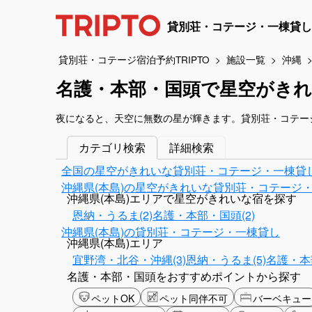
貸別荘・コテージ・一棟貸し
貸別荘・コテージ宿泊予約TRIPTO
施設一覧
沖縄
名護・本部・国頭で星空がき
夜になると、天空に無数の星が輝きます。貸別荘・コテー
カテゴリ検索
詳細検索
全国の星空がきれいな貸別荘・コテージ・一棟貸
沖縄県(本島)の星空がきれいな貸別荘・コテージ
沖縄県(本島)エリアで星空がきれいな宿を探す
恩納・うるま(2)
名護・本部・国頭(2)
沖縄県(本島)の貸別荘・コテージ・一棟貸し
沖縄県(本島)エリア
宜野湾・北谷・沖縄(3)
恩納・うるま(5)
名護・本
名護・本部・国頭をおすすめポイントから探す
ペットOK
ペット同伴不可
バーベキュー