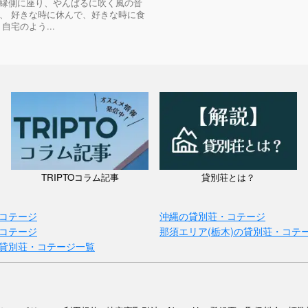
縁側に座り、やんばるに吹く風の音
、 好きな時に休んで、好きな時に食
自宅のよう...
TRIPTOコラム記事
貸別荘とは？
コテージ
沖縄の貸別荘・コテージ
コテージ
那須エリア(栃木)の貸別荘・コテ
貸別荘・コテージ一覧