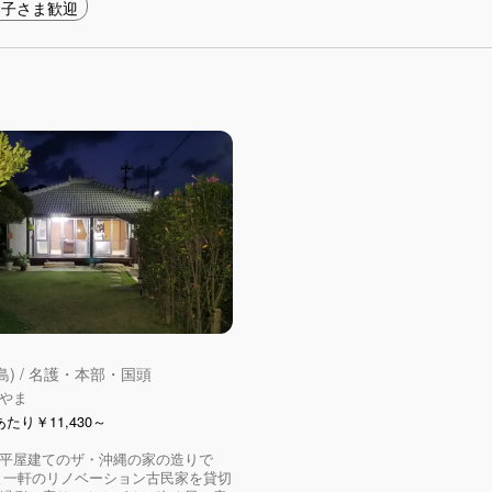
お子さま歓迎
島) / 名護・本部・国頭
やま
たり￥11,430～
平屋建てのザ・沖縄の家の造りで
と一軒のリノベーション古民家を貸切