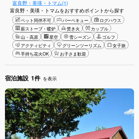
富良野・美瑛・トマム(1)
富良野・美瑛・トマムをおすすめポイントから探す
ペット同伴不可
バーベキュー
ログハウス
薪ストーブ・暖炉
焚き火
カップル
山・高原
星空
雪シーズン
ゴルフ
アクティビティ
グリーンツーリズム
女子旅
手持ち花火OK
お子さま歓迎
宿泊施設
1件
を表示