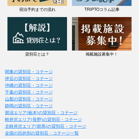
宿泊予約までの流れ
TRIPTOコラム記事
貸別荘とは？
掲載施設募集中！
関東の貸別荘・コテージ
伊豆の貸別荘・コテージ
沖縄の貸別荘・コテージ
千葉の貸別荘・コテージ
山梨の貸別荘・コテージ
静岡の貸別荘・コテージ
那須エリア(栃木)の貸別荘・コテージ
軽井沢エリア(長野)の貸別荘・コテージ
北軽井沢エリア(群馬)の貸別荘・コテージ
全国の目的別の貸別荘・コテージ一覧