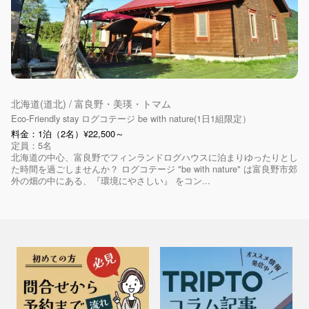
北海道(道北) / 富良野・美瑛・トマム
Eco-Friendly stay ログコテージ be with nature(1日1組限定）
料金：1泊（2名）¥22,500～
定員：5名
北海道の中心、富良野でフィンランドログハウスに泊まりゆったりとし
た時間を過ごしませんか？ ログコテージ "be with nature" は富良野市郊
外の畑の中にある、『環境にやさしい』 をコン...