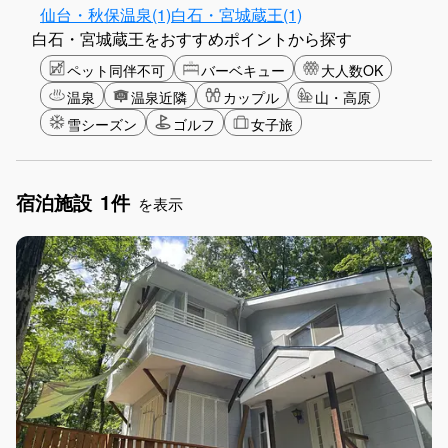
仙台・秋保温泉(1)
白石・宮城蔵王(1)
白石・宮城蔵王をおすすめポイントから探す
ペット同伴不可
バーベキュー
大人数OK
温泉
温泉近隣
カップル
山・高原
雪シーズン
ゴルフ
女子旅
宿泊施設
1件
を表示