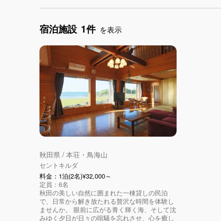
宿泊施設
1件
を表示
秋田県 / 本荘・鳥海山
セントキルダ
料金：1泊(2名)¥32,000～
定員：6名
秋田の美しい自然に囲まれた一棟貸しの民泊
で、日常から解き放たれる贅沢な時間を体験し
ませんか。 眼前に広がる青く輝く海、そして沈
みゆく夕日が日々の喧騒を忘れさせ、心を癒し