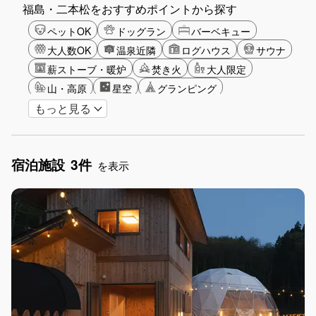
福島・二本松をおすすめポイントから探す
ペットOK
ドッグラン
バーベキュー
大人数OK
温泉近隣
ログハウス
サウナ
薪ストーブ・暖炉
焚き火
大人限定
山・高原
星空
グランピング
もっと見る
グリーンツーリズム
長期滞在
手持ち花火OK
お子さま歓迎
アメニティ
宿泊施設
3件
を表示