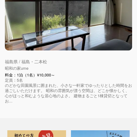
福島県 / 福島・二本松
昭和の家ume
料金：1泊（1名）¥10,000～
定員：5名
のどかな田園風景に囲まれた、小さな一軒家でゆったりとした時間をお
過ごしいただけます。 昭和の雰囲気が漂う空間は、どこか懐かしく、
心がほっと和むような居心地のよさ。 建物まるごと1棟貸切となって
お...