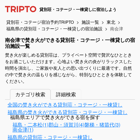
貸別荘・コテージ・一棟貸しに宿泊しよう
貸別荘・コテージ宿泊予約TRIPTO
施設一覧
東北
福島県の貸別荘・コテージ・一棟貸しの宿泊施設
南会津
南会津で焚き火ができる貸別荘・コテージ・一棟貸しの宿
泊施設一覧
焚き火が楽しめる貸別荘は、プライベート空間で贅沢なひととき
をお過ごしいただけます。心地よい焚き火の炎がリラックスした
時間を演出し、ご家族や友人との思い出づくりに最適です。自然
の中で焚き火の温もりを感じながら、特別なひとときを体験して
ください。
カテゴリ検索
詳細検索
全国の焚き火ができる貸別荘・コテージ・一棟貸し
福島県の焚き火ができる貸別荘・コテージ・一棟貸し
福島県エリアで焚き火ができる宿を探す
福島・二本松(1)
郡山・須賀川(4)
磐梯・猪苗代(3)
南会津(1)
福島県の貸別荘・コテージ・一棟貸し