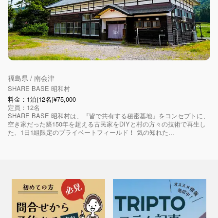
福島県 / 南会津
SHARE BASE 昭和村
料金：1泊(12名)¥75,000
定員：12名
SHARE BASE 昭和村は、『皆で共有する秘密基地』をコンセプトに、
空き家だった築150年を超える古民家をDIYと村の方々の技術で再生し
た、1日1組限定のプライベートフィールド！ 気の知れた...