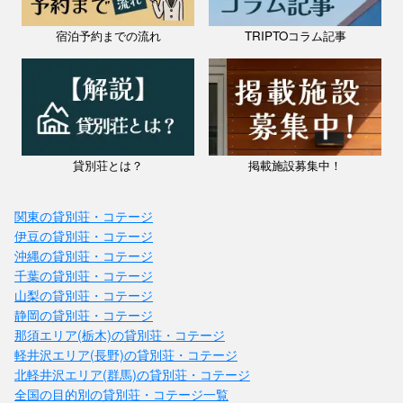
宿泊予約までの流れ
TRIPTOコラム記事
貸別荘とは？
掲載施設募集中！
関東の貸別荘・コテージ
伊豆の貸別荘・コテージ
沖縄の貸別荘・コテージ
千葉の貸別荘・コテージ
山梨の貸別荘・コテージ
静岡の貸別荘・コテージ
那須エリア(栃木)の貸別荘・コテージ
軽井沢エリア(長野)の貸別荘・コテージ
北軽井沢エリア(群馬)の貸別荘・コテージ
全国の目的別の貸別荘・コテージ一覧