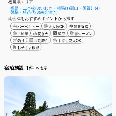
福島県エリア
福島・二本松(3)
いわき・相馬(1)
郡山・須賀川(4)
磐梯・猪苗代(3)
南会津(1)
南会津をおすすめポイントから探す
バーベキュー
大人数OK
温泉近隣
古民家
焚き火
星空
雪シーズン
釣り
長期滞在
手持ち花火OK
お子さま歓迎
宿泊施設
1件
を表示