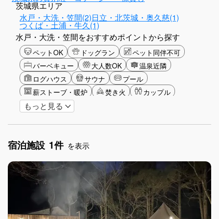
茨城県エリア
水戸・大洗・笠間(2)
日立・北茨城・奥久慈(1)
つくば・土浦・牛久(1)
水戸・大洗・笠間をおすすめポイントから探す
ペットOK
ドッグラン
ペット同伴不可
バーベキュー
大人数OK
温泉近隣
ログハウス
サウナ
プール
薪ストーブ・暖炉
焚き火
カップル
もっと見る
大人限定
山・高原
海・ビーチ
星空
ゴルフ
釣り
アクティビティ
ガーデニング
グランピング
宿泊施設
1件
グリーンツーリズム
長期滞在
女子旅
を表示
駅から徒歩圏内
手持ち花火OK
お子さま歓迎
アメニティ