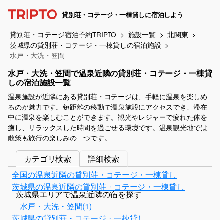
貸別荘・コテージ・一棟貸しに宿泊しよう
貸別荘・コテージ宿泊予約TRIPTO
施設一覧
北関東
茨城県の貸別荘・コテージ・一棟貸しの宿泊施設
水戸・大洗・笠間
水戸・大洗・笠間で温泉近隣の貸別荘・コテージ・一棟貸
しの宿泊施設一覧
温泉施設が近隣にある貸別荘・コテージは、手軽に温泉を楽しめ
るのが魅力です。短距離の移動で温泉施設にアクセスでき、滞在
中に温泉を楽しむことができます。観光やレジャーで疲れた体を
癒し、リラックスした時間を過ごせる環境です。温泉観光地では
散策も旅行の楽しみの一つです。
カテゴリ検索
詳細検索
全国の温泉近隣の貸別荘・コテージ・一棟貸し
茨城県の温泉近隣の貸別荘・コテージ・一棟貸し
茨城県エリアで温泉近隣の宿を探す
水戸・大洗・笠間(1)
茨城県の貸別荘・コテージ・一棟貸し