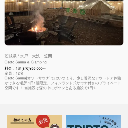
茨城県 / 水戸・大洗・笠間
Osoto Sauna & Glamping
料金：1泊(8名)¥55,000～
定員：12名
Osoto Sauna[オソトサウナ]ではいつより、少し贅沢なアウトドア体験
ができる場所 1日1組限定、フィンランド式サウナ付きのプライベート
空間です！ 当施設は森の中にポツンとある施設で1日1...