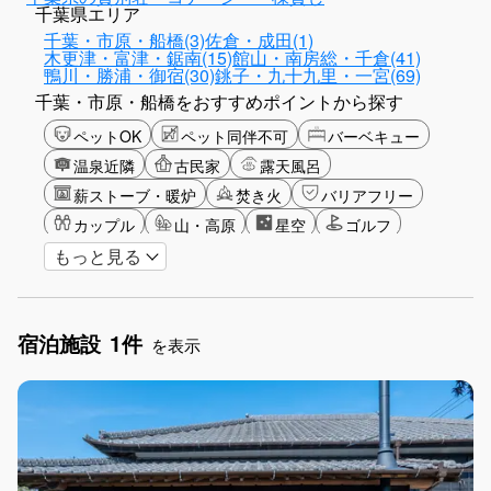
千葉県エリア
千葉・市原・船橋(3)
佐倉・成田(1)
木更津・富津・鋸南(15)
館山・南房総・千倉(41)
鴨川・勝浦・御宿(30)
銚子・九十九里・一宮(69)
千葉・市原・船橋をおすすめポイントから探す
ペットOK
ペット同伴不可
バーベキュー
温泉近隣
古民家
露天風呂
薪ストーブ・暖炉
焚き火
バリアフリー
カップル
山・高原
星空
ゴルフ
もっと見る
グリーンツーリズム
長期滞在
女子旅
手持ち花火OK
お子さま歓迎
アメニティ
宿泊施設
1件
を表示