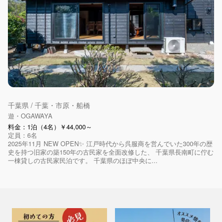
千葉県 / 千葉・市原・船橋
遊・OGAWAYA
料金：1泊（4名）￥44,000～
定員：6名
2025年11月 NEW OPEN✨ 江戸時代から呉服商を営んでいた300年の歴
史を持つ旧家の築150年の古民家を全面改修した、 千葉県長南町に佇む
一棟貸しの古民家民泊です。 千葉県のほぼ中央に...