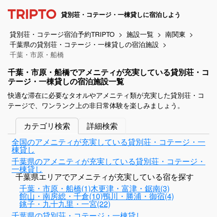
貸別荘・コテージ・一棟貸しに宿泊しよう
貸別荘・コテージ宿泊予約TRIPTO
施設一覧
南関東
千葉県の貸別荘・コテージ・一棟貸しの宿泊施設
千葉・市原・船橋
千葉・市原・船橋でアメニティが充実している貸別荘・コ
テージ・一棟貸しの宿泊施設一覧
快適な滞在に必要なタオルやアメニティ類が充実した貸別荘・コ
テージで、ワンランク上の非日常体験を楽しみましょう。
カテゴリ検索
詳細検索
全国のアメニティが充実している貸別荘・コテージ・一
棟貸し
千葉県のアメニティが充実している貸別荘・コテージ・
一棟貸し
千葉県エリアでアメニティが充実している宿を探す
千葉・市原・船橋(1)
木更津・富津・鋸南(3)
館山・南房総・千倉(10)
鴨川・勝浦・御宿(4)
銚子・九十九里・一宮(22)
千葉県の貸別荘・コテージ・一棟貸し