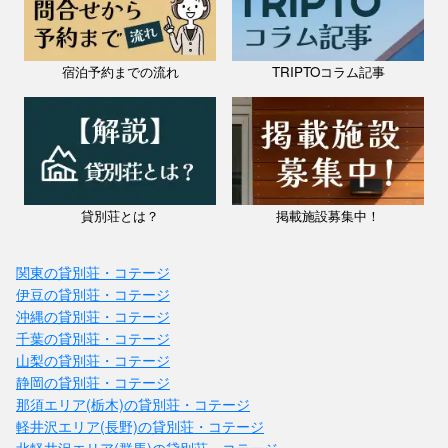
宿泊予約までの流れ
TRIPTOコラム記事
貸別荘とは？
掲載施設募集中！
関東の貸別荘・コテージ
伊豆の貸別荘・コテージ
沖縄の貸別荘・コテージ
千葉の貸別荘・コテージ
山梨の貸別荘・コテージ
静岡の貸別荘・コテージ
那須エリア(栃木)の貸別荘・コテージ
軽井沢エリア(長野)の貸別荘・コテージ
北軽井沢エリア(群馬)の貸別荘・コテージ