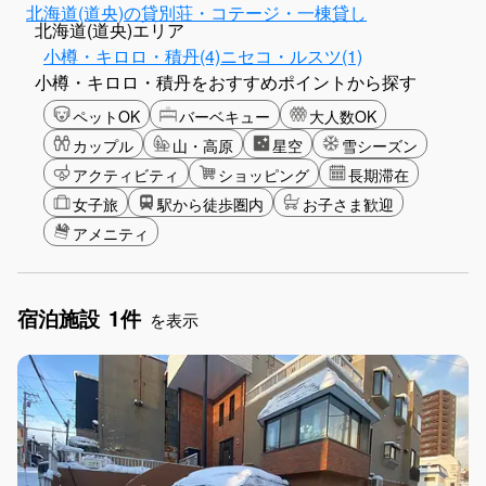
北海道(道央)の貸別荘・コテージ・一棟貸し
北海道(道央)エリア
小樽・キロロ・積丹(4)
ニセコ・ルスツ(1)
小樽・キロロ・積丹をおすすめポイントから探す
ペットOK
バーベキュー
大人数OK
カップル
山・高原
星空
雪シーズン
アクティビティ
ショッピング
長期滞在
女子旅
駅から徒歩圏内
お子さま歓迎
アメニティ
宿泊施設
1件
を表示