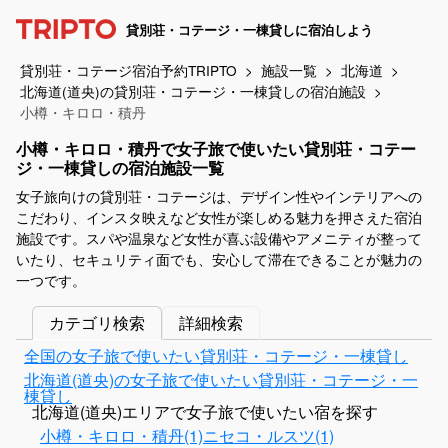
貸別荘・コテージ・一棟貸しに宿泊しよう
貸別荘・コテージ宿泊予約TRIPTO
施設一覧
北海道
北海道(道央)の貸別荘・コテージ・一棟貸しの宿泊施設
小樽・キロロ・積丹
小樽・キロロ・積丹で女子旅で使いたい貸別荘・コテー
ジ・一棟貸しの宿泊施設一覧
女子旅向けの貸別荘・コテージは、デザイン性やインテリアへの
こだわり、インスタ映えなど女性が楽しめる魅力を押さえた宿泊
施設です。スパや温泉など女性が喜ぶ設備やアメニティが整って
いたり、セキュリティ面でも、安心して滞在できることが魅力の
一つです。
カテゴリ検索
詳細検索
全国の女子旅で使いたい貸別荘・コテージ・一棟貸し
北海道(道央)の女子旅で使いたい貸別荘・コテージ・一
棟貸し
北海道(道央)エリアで女子旅で使いたい宿を探す
小樽・キロロ・積丹(1)
ニセコ・ルスツ(1)