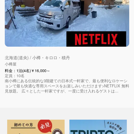
北海道(道央) / 小樽・キロロ・積丹
小樽屋
料金：1泊(4名)￥16,000～
定員：10名
南小樽にある伝統的な3階建ての日本式一軒家で、最も便利なロケーシ
ョンで最も快適な専用スペースをお楽しみいただけます>NETFLIX 無料
見放題。 広々とした一軒家ですが、一度に受け入れるゲストは...