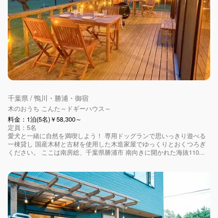
千葉県 / 鴨川・勝浦・御宿
木のおうち こんた～ドギーハウス～
料金：1泊(5名)￥58,300～
定員：5名
愛犬と一緒に自然を満喫しよう！ 専用ドッグランで思いっきり遊べる
一棟貸し 国産木材と古材を使用した木造家屋でゆっくりとおくつろぎ
ください。 ここは南房総、千葉県勝浦市 南向きに開かれた海抜110...