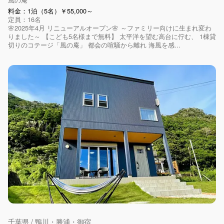
料金：1泊（5名）￥55,000～
定員：16名
🌸2025年4月 リニューアルオープン🌸 ～ファミリー向けに生まれ変わ
りました～ 【こども5名様まで無料】 太平洋を望む高台に佇む、 1棟貸
切りのコテージ「風の庵」 都会の喧騒から離れ 海風を感...
千葉県 / 鴨川・勝浦・御宿