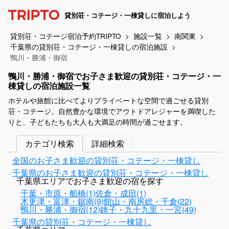
貸別荘・コテージ・一棟貸しに宿泊しよう
貸別荘・コテージ宿泊予約TRIPTO
施設一覧
南関東
千葉県の貸別荘・コテージ・一棟貸しの宿泊施設
鴨川・勝浦・御宿
鴨川・勝浦・御宿でお子さま歓迎の貸別荘・コテージ・一
棟貸しの宿泊施設一覧
ホテルや旅館に比べてよりプライベートな空間で過ごせる貸別
荘・コテージ。自然豊かな環境でアウトドアレジャーを満喫した
りと、子どもたちも大人も大満足の時間が過ごせます。
カテゴリ検索
詳細検索
全国のお子さま歓迎の貸別荘・コテージ・一棟貸し
千葉県のお子さま歓迎の貸別荘・コテージ・一棟貸し
千葉県エリアでお子さま歓迎の宿を探す
千葉・市原・船橋(1)
佐倉・成田(1)
木更津・富津・鋸南(9)
館山・南房総・千倉(22)
鴨川・勝浦・御宿(12)
銚子・九十九里・一宮(49)
千葉県の貸別荘・コテージ・一棟貸し