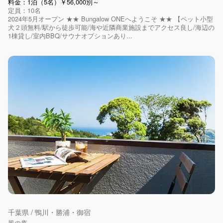
料金：1泊（5名）￥56,000別～
定員：10名
2024年5月オープン ★★ Bungalow ONEへようこそ ★★ 【ペット小型
犬２頭無料/駅から徒歩可能/海や近隣商業施設までアクセス良し/海辺の
1棟貸し/室内BBQ/サウナオプションあり...
千葉県 / 鴨川・勝浦・御宿
風の庵