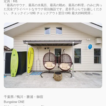
定員：8名
「最高のサウナ、最高の水風呂、最高の眺め、最高の料理」のみに拘っ
た完全プライベートなサウナ宿泊施設です。是非手ぶらでお越しくださ
い。 チェックイン12時 チェックアウト翌日13時 最大25時間滞...
千葉県 / 鴨川・勝浦・御宿
Bungalow ONE