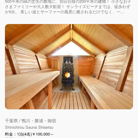
500平米の緑の芝生の敷地に、別荘仕様の200平米の建物！ 小さなお子
さまファミリーや大人数大歓迎！ サンライズビーチまでは、徒歩わず
か5分。 美しい波とサーファーの風景に癒されるだけでなく、一...
千葉県 / 鴨川・勝浦・御宿
Shinichirou Sauna Shisetsu
料金：1泊(4名)￥100,000～