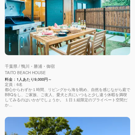
千葉県 / 鴨川・勝浦・御宿
TAITO BEACH HOUSE
料金：1人あたり9,000円～
定員：6名
都心からわずか１時間、リビングから海を眺め、自然を感じながら庭で
BBQをし、ご家族、ご友人、愛犬と共にいつもと少し違う休暇を満喫
してみるのはいかがでしょうか。 １日１組限定のプライベート空間だ
か...