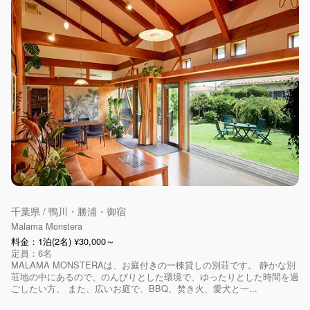
千葉県 / 鴨川・勝浦・御宿
Malama Monstera
料金：1泊(2名) ¥30,000～
定員：6名
MALAMA MONSTERAは、お庭付きの一棟貸しの別荘です。 静かな別
荘地の中にあるので、のんびりとした環境で、ゆったりとした時間を過
ごしたい方、 また、広いお庭で、BBQ、焚き火、愛犬と一...