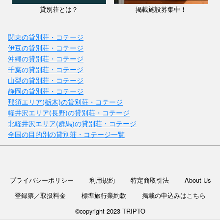
貸別荘とは？
掲載施設募集中！
関東の貸別荘・コテージ
伊豆の貸別荘・コテージ
沖縄の貸別荘・コテージ
千葉の貸別荘・コテージ
山梨の貸別荘・コテージ
静岡の貸別荘・コテージ
那須エリア(栃木)の貸別荘・コテージ
軽井沢エリア(長野)の貸別荘・コテージ
北軽井沢エリア(群馬)の貸別荘・コテージ
全国の目的別の貸別荘・コテージ一覧
プライバシーポリシー
利用規約
特定商取引法
About Us
登録票／取扱料金
標準旅行業約款
掲載の申込みはこちら
©copyright 2023 TRIPTO