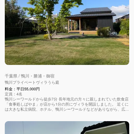
千葉県 / 鴨川・勝浦・御宿
鴨川プライベートヴィラうら庭
料金：平日55,000円
定員：4名
鴨川シーワールドから徒歩7分 長年地元の方々に親しまれていた飲食店
「食事処しばやま」が店から1分の所にヴィラを開設しました。 近くに
は大きな私立病院、ホテル、鴨川シーワールドなどがありながら、広...