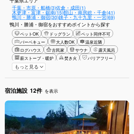
千葉県エリア
千葉・市原・船橋(3)
佐倉・成田(1)
木更津・富津・鋸南(15)
館山・南房総・千倉(41)
鴨川・勝浦・御宿(30)
銚子・九十九里・一宮(69)
鴨川・勝浦・御宿をおすすめポイントから探す
ペットOK
ドッグラン
ペット同伴不可
バーベキュー
大人数OK
温泉近隣
ログハウス
古民家
サウナ
露天風呂
薪ストーブ・暖炉
焚き火
バリアフリー
もっと見る
カップル
山・高原
海・ビーチ
星空
ゴルフ
釣り
アクティビティ
食事付き
ガーデニング
グランピング
長期滞在
宿泊施設
12件
女子旅
駅から徒歩圏内
手持ち花火OK
を表示
お子さま歓迎
アメニティ