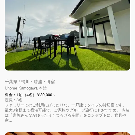
千葉県 / 鴨川・勝浦・御宿
Uhome Kamogawa 本館
料金：1泊（4名）￥30,000～
定員：8名
ファミリーでのご利用にぴったりな、一戸建てタイプの貸切宿です。
最大8名様まで宿泊可能で、ご家族やグループ旅行にもおすすめ。 内装
は「家族みんながゆったりくつろげる空間」をコンセプトに、寝具や
家...