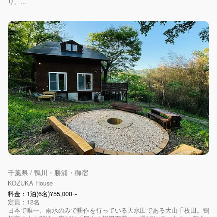
り、...
千葉県 / 鴨川・勝浦・御宿
KOZUKA House
料金：1泊(6名)¥55,000～
定員：12名
日本で唯一、雨水のみで耕作を行っている天水田である大山千枚田。鴨