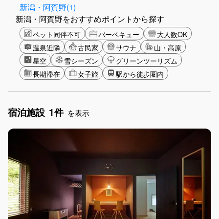
新潟・阿賀野(1)
新潟・阿賀野をおすすめポイントから探す
ペット同伴不可
バーベキュー
大人数OK
温泉近隣
古民家
サウナ
山・高原
星空
雪シーズン
グリーンツーリズム
長期滞在
女子旅
駅から徒歩圏内
宿泊施設
1件
を表示