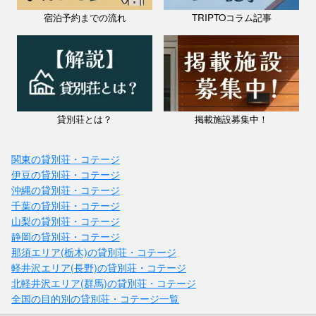
宿泊予約までの流れ
TRIPTOコラム記事
貸別荘とは？
掲載施設募集中！
関東の貸別荘・コテージ
伊豆の貸別荘・コテージ
沖縄の貸別荘・コテージ
千葉の貸別荘・コテージ
山梨の貸別荘・コテージ
静岡の貸別荘・コテージ
那須エリア(栃木)の貸別荘・コテージ
軽井沢エリア(長野)の貸別荘・コテージ
北軽井沢エリア(群馬)の貸別荘・コテージ
全国の目的別の貸別荘・コテージ一覧