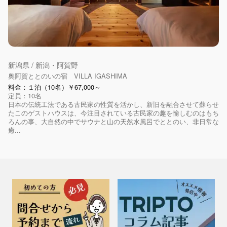
新潟県 / 新潟・阿賀野
奥阿賀ととのいの宿 VILLA IGASHIMA
料金：１泊（10名）￥67,000～
定員：10名
日本の伝統工法である古民家の性質を活かし、新旧を融合させて蘇らせ
たこのゲストハウスは、今注目されている古民家の趣を愉しむのはもち
ろんの事、大自然の中でサウナと山の天然水風呂でととのい、非日常な
癒...