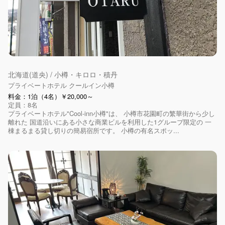
北海道(道央) / 小樽・キロロ・積丹
プライベートホテル クールイン小樽
料金：1泊（4名）￥20,000～
定員：8名
プライベートホテル"Cool-inn小樽"は、 小樽市花園町の繁華街から少し
離れた 国道沿いにある小さな商業ビルを利用した1グループ限定の 一
棟まるまる貸し切りの簡易宿所です。 小樽の有名スポッ...