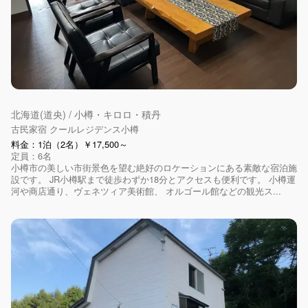
北海道(道央) / 小樽・キロロ・積丹
古民家宿 クールレジデンス小樽
料金：1泊（2名）￥17,500～
定員：6名
小樽市の美しい市街景色を望む絶好のロケーションにある素敵な宿泊施
設です。 JR小樽駅まで徒歩わずか18分とアクセスも便利です。 小樽運
河や商店通り、ヴェネツィア美術館、 オルゴール館などの観光ス...