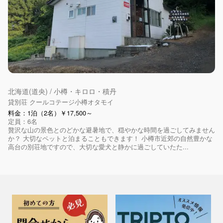
北海道(道央) / 小樽・キロロ・積丹
貸別荘 クールコテージ小樽オタモイ
料金：1泊（2名）￥17,500～
定員：6名
贅沢な山の景色とのどかな避暑地で、穏やかな時間を過ごしてみません
か？ 大切なペットと泊まることもできます！ 小樽市近郊の自然豊かな
高台の別荘地ですので、大切な愛犬と静かに過ごしていたた...