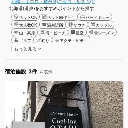
小樽・キロロ・積丹(4)
ニセコ・ルスツ(1)
北海道(道央)をおすすめポイントから探す
ペットOK
ペット同伴不可
バーベキュー
大人数OK
温泉近隣
サウナ
カップル
山・高原
海・ビーチ
星空
雪シーズン
ゴルフ
釣り
アクティビティ
もっと見る
ショッピング
長期滞在
女子旅
駅から徒歩圏内
手持ち花火OK
お子さま歓迎
アメニティ
宿泊施設
3件
を表示