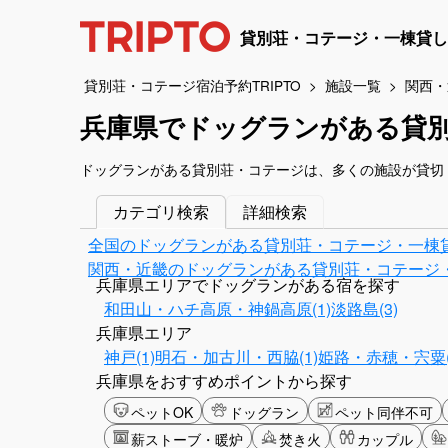
貸別荘・コテージ・一棟貸し
貸別荘・コテージ宿泊予約TRIPTO
施設一覧
関西・
兵庫県でドッグランがある貸
ドッグランがある貸別荘・コテージは、多くの施設が貸切
カテゴリ検索
詳細検索
全国のドッグランがある貸別荘・コテージ・一棟
関西・近畿のドッグランがある貸別荘・コテージ
兵庫県エリアでドッグランがある宿を探す
和田山・ハチ高原・神鍋高原(1)
淡路島(3)
兵庫県エリア
神戸(1)
明石・加古川・西脇(1)
姫路・赤穂・宍粟(
兵庫県をおすすめポイントから探す
ペットOK
ドッグラン
ペット同伴不可
薪ストーブ・暖炉
焚き火
カップル