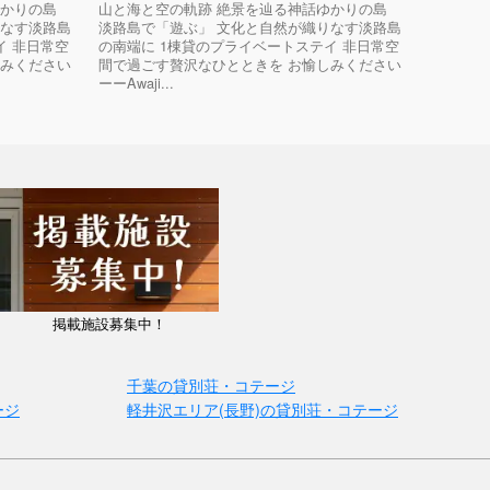
ゆかりの島
山と海と空の軌跡 絶景を辿る神話ゆかりの島
りなす淡路島
淡路島で「遊ぶ」 文化と自然が織りなす淡路島
イ 非日常空
の南端に 1棟貸のプライベートステイ 非日常空
しみください
間で過ごす贅沢なひとときを お愉しみください
ーーAwaji...
掲載施設募集中！
千葉の貸別荘・コテージ
ージ
軽井沢エリア(長野)の貸別荘・コテージ