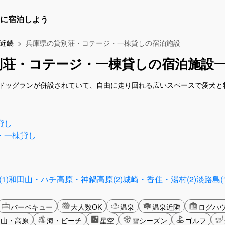
に宿泊しよう
近畿
兵庫県の貸別荘・コテージ・一棟貸しの宿泊施設
別荘・コテージ・一棟貸しの宿泊施設
ドッグランが併設されていて、自由に走り回れる広いスペースで愛犬と
貸し
・一棟貸し
1)
和田山・ハチ高原・神鍋高原(2)
城崎・香住・湯村(2)
淡路島(1
バーベキュー
大人数OK
温泉
温泉近隣
ログハ
山・高原
海・ビーチ
星空
雪シーズン
ゴルフ