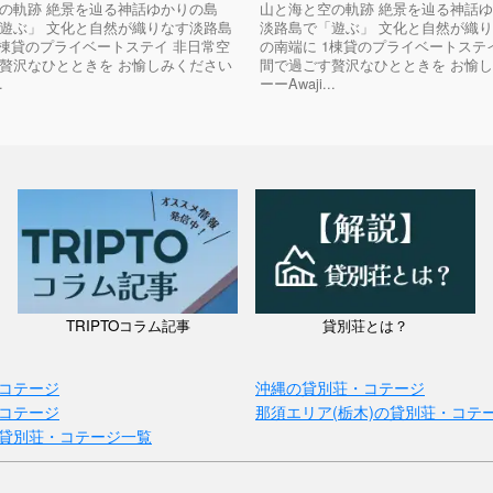
の軌跡 絶景を辿る神話ゆかりの島
山と海と空の軌跡 絶景を辿る神話
遊ぶ」 文化と自然が織りなす淡路島
淡路島で「遊ぶ」 文化と自然が織
1棟貸のプライベートステイ 非日常空
の南端に 1棟貸のプライベートステ
贅沢なひとときを お愉しみください
間で過ごす贅沢なひとときを お愉
.
ーーAwaji...
TRIPTOコラム記事
貸別荘とは？
コテージ
沖縄の貸別荘・コテージ
コテージ
那須エリア(栃木)の貸別荘・コテ
貸別荘・コテージ一覧