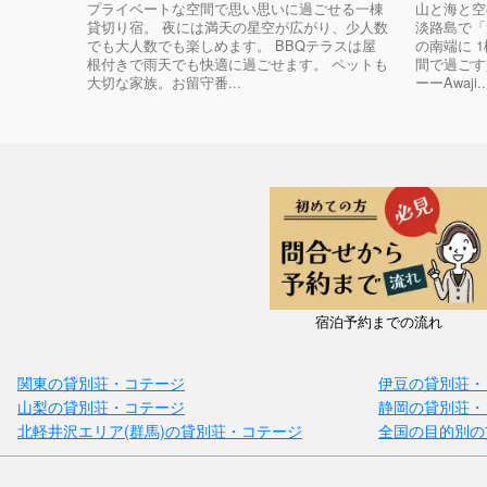
プライベートな空間で思い思いに過ごせる一棟
山と海と空
貸切り宿。 夜には満天の星空が広がり、少人数
淡路島で「
でも大人数でも楽しめます。 BBQテラスは屋
の南端に 
根付きで雨天でも快適に過ごせます。 ペットも
間で過ごす
大切な家族。お留守番...
ーーAwaji..
宿泊予約までの流れ
関東の貸別荘・コテージ
伊豆の貸別荘・
山梨の貸別荘・コテージ
静岡の貸別荘・
北軽井沢エリア(群馬)の貸別荘・コテージ
全国の目的別の