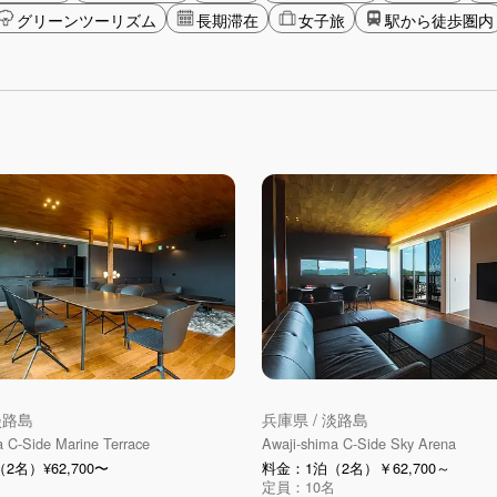
グリーンツーリズム
長期滞在
女子旅
駅から徒歩圏内
淡路島
兵庫県 / 淡路島
a C-Side Marine Terrace
Awaji-shima C-Side Sky Arena
2名）¥62,700〜
料金：1泊（2名）￥62,700～
定員：10名