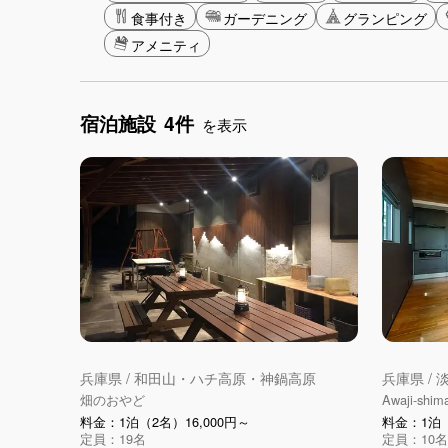
食事付き
ガーデニング
グランピング
アメニティ
宿泊施設
4件
を表示
兵庫県 / 和田山・ハチ高原・神鍋高原
兵庫県 / 
畑のおやど
Awaji-shim
料金：1泊（2名）16,000円～
料金：1泊（
定員：19名
定員：10名