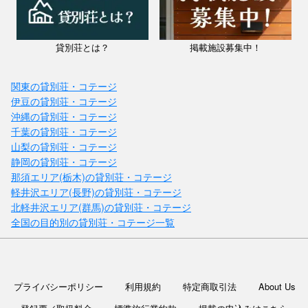
貸別荘とは？
掲載施設募集中！
関東の貸別荘・コテージ
伊豆の貸別荘・コテージ
沖縄の貸別荘・コテージ
千葉の貸別荘・コテージ
山梨の貸別荘・コテージ
静岡の貸別荘・コテージ
那須エリア(栃木)の貸別荘・コテージ
軽井沢エリア(長野)の貸別荘・コテージ
北軽井沢エリア(群馬)の貸別荘・コテージ
全国の目的別の貸別荘・コテージ一覧
プライバシーポリシー
利用規約
特定商取引法
About Us