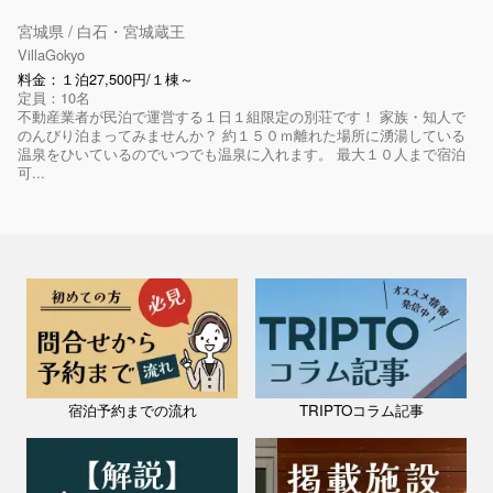
宮城県 / 白石・宮城蔵王
VillaGokyo
料金：１泊27,500円/１棟～
定員：10名
不動産業者が民泊で運営する１日１組限定の別荘です！ 家族・知人で
のんびり泊まってみませんか？ 約１５０ｍ離れた場所に湧湯している
温泉をひいているのでいつでも温泉に入れます。 最大１０人まで宿泊
可...
宿泊予約までの流れ
TRIPTOコラム記事