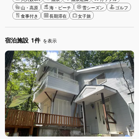
山・高原
海・ビーチ
雪シーズン
ゴルフ
食事付き
長期滞在
女子旅
宿泊施設
1件
を表示