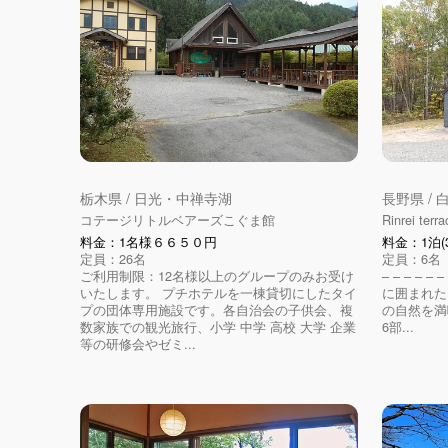
栃木県 / 日光・中禅寺湖
長野県 /
コテージリトルベアーズこぐま館
Rinrei terra
料金：1名様６６５０円
料金：1泊(3
定員：26名
定員：6名
ご利用制限：12名様以上のグループのみお受け
– – – – – 
いたします。 プチホテルを一棟貸切にしたタイ
に囲まれた「
プの団体専用施設です。各自治会の子供会、複
の自然を満
数家族での観光旅行、小学 中学 高校 大学 企業
6部...
等の研修会やゼミ...