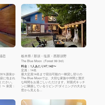
嬬恋
栃木県 / 那須・塩原・西那須野
The Blue Moon（Forest 99 3rd）
料金：1人あたり¥7,142〜
定員：14名
00％源泉か
最大定員14名まで宿泊可能の一棟貸し切りの
静寂に包まれ
The Blue Moonでは、大切な家族や仲間と贅沢
ください。
な時間をお過ごしいただけます。対面式キッチ
】〜 泉質：
ンに隣接しているリビング/ダイニングの大きな
窓から見える...