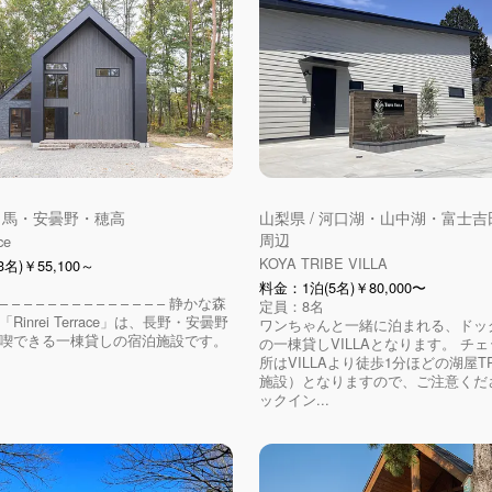
 白馬・安曇野・穂高
山梨県 / 河口湖・山中湖・富士
周辺
ce
KOYA TRIBE VILLA
名)￥55,100～
料金：1泊(5名)￥80,000〜
– – – – – – – – – – – – – – – 静かな森
定員：8名
Rinrei Terrace」は、長野・安曇野
ワンちゃんと一緒に泊まれる、ドッ
喫できる一棟貸しの宿泊施設です。
の一棟貸しVILLAとなります。 チ
所はVILLAより徒歩1分ほどの湖屋T
施設）となりますので、ご注意くだ
ックイン...