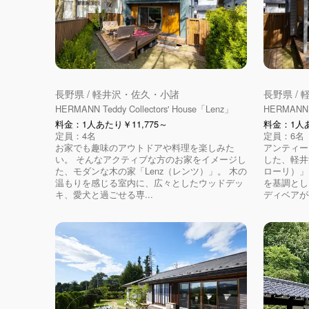
長野県 / 軽井沢・佐久・小諸
長野県 /
HERMANN Teddy Collectors' House「Lenz」
HERMANN T
料金：1人あたり￥11,775～
料金：1人あ
定員：4名
定員：6名
お家でも趣味のアウトドアや料理を楽しみた
アンティー
い。 そんなアクティブな方のお家をイメージし
した、軽井
た、モダンな木の家「Lenz（レンツ）」。 木の
ローリ）」
温もりを感じる室内に、広々としたウッドデッ
を基調とし
キ、愛犬と過ごせる専...
ディベアがや