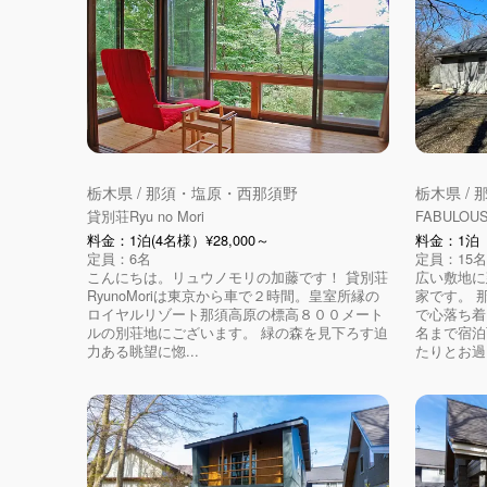
栃木県 / 那須・塩原・西那須野
栃木県 /
貸別荘Ryu no Mori
FABULOU
料金：1泊(4名様）¥28,000～
料金：1泊（
定員：6名
定員：15名
こんにちは。リュウノモリの加藤です！ 貸別荘
広い敷地に
RyunoMoriは東京から車で２時間。皇室所縁の
家です。 
ロイヤルリゾート那須高原の標高８００メート
で心落ち着
ルの別荘地にございます。 緑の森を見下ろす迫
名まで宿泊
力ある眺望に惚...
たりとお過ご