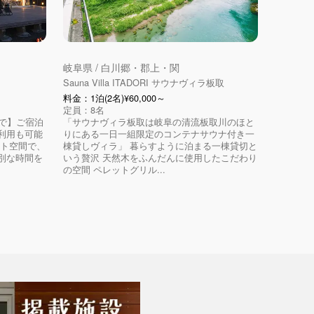
岐阜県 / 白川郷・郡上・関
Sauna Villa ITADORI サウナヴィラ板取
料金：1泊(2名)¥60,000～
定員：8名
で】ご宿泊
「サウナヴィラ板取は岐阜の清流板取川のほと
利用も可能
りにある一日一組限定のコンテナサウナ付き一
ート空間で、
棟貸しヴィラ」 暮らすように泊まる一棟貸切と
別な時間を
いう贅沢 天然木をふんだんに使用したこだわり
の空間 ペレットグリル...