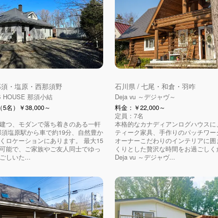
 那須・塩原・西那須野
石川県 / 七尾・和倉・羽咋
S HOUSE 那須小結
Deja vu ～デジャヴ～
5名）￥38,000～
料金：￥22,000～
定員：7名
建つ、モダンで落ち着きのある一軒
本格的なカナディアンログハウスに
那須塩原駅から車で約19分、自然豊か
ティーク家具、手作りのパッチワー
くロケーションにあります。 最大15
オーナーこだわりのインテリアに囲
可能で、ご家族やご友人同士でゆっ
くりとした贅沢な時間をお過ごしく
しいた...
Deja vu ～デジャヴ...