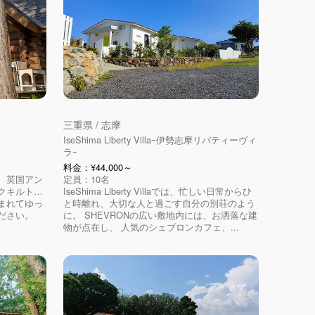
三重県 / 志摩
IseShima Liberty Villaｰ伊勢志摩リバティーヴィ
ラｰ
料金：¥44,000～
、英国アン
定員：10名
クキルト…
IseShima Liberty Villaでは、忙しい日常からひ
まれてゆっ
と時離れ、大切な人と過ごす自分の別荘のよう
ださい。
に。 SHEVRONの広い敷地内には、お洒落な建
物が点在し、 人気のシェブロンカフェ、...