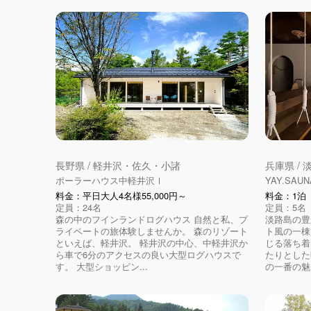
長野県 / 軽井沢・佐久・小諸
兵庫県 / 
ポーラーハウス中軽井沢Ⅰ
YAY.SAUN
料金：平日大人4名様55,000円～
料金：1泊（
定員：24名
定員：5名
森の中のフインランドログハウス 自然と私、プ
淡路島の豊
ライベートの旅体験しませんか。 森のリゾート
ト風の一棟
といえば、軽井沢。 軽井沢の中心、中軽井沢か
じる落ち着
ら車で6分のアクセスの良い大型ログハウスで
たりとした
す。 大型ショッピン...
の一番の魅