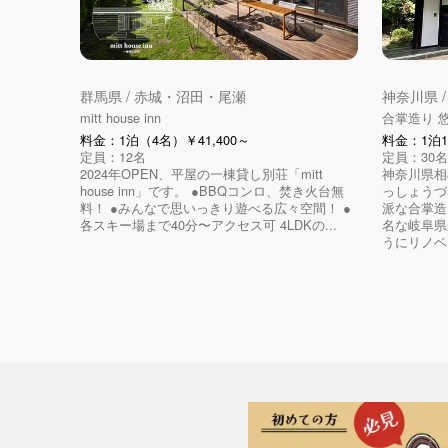
群馬県 / 赤城・沼田・尾瀬
神奈川県 
mitt house inn
合掌造り 
料金：1泊（4名）￥41,400～
料金：1泊10
定員：12名
定員：30名
2024年OPEN、平屋の一棟貸し別荘「mitt
神奈川県相
house inn」です。 ●BBQコンロ、焚き火台無
っしょうづ
料！ ●みんなで思いっきり遊べる広々空間！ ●
派な合掌造
各スキー場まで40分〜アクセス可 4LDKの...
名な岐阜県
うにリノベ