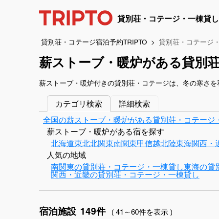
貸別荘・コテージ・一棟貸し
貸別荘・コテージ宿泊予約TRIPTO
貸別荘・コテージ
薪ストーブ・暖炉がある貸別
薪ストーブ・暖炉付きの貸別荘・コテージは、冬の寒さを
カテゴリ検索
詳細検索
全国の薪ストーブ・暖炉がある貸別荘・コテージ
薪ストーブ・暖炉がある宿を探す
北海道
東北
北関東
南関東
甲信越
北陸
東海
関西・
人気の地域
南関東の貸別荘・コテージ・一棟貸し
東海の貸
関西・近畿の貸別荘・コテージ・一棟貸し
宿泊施設
149件
( 41～60件を表示 )