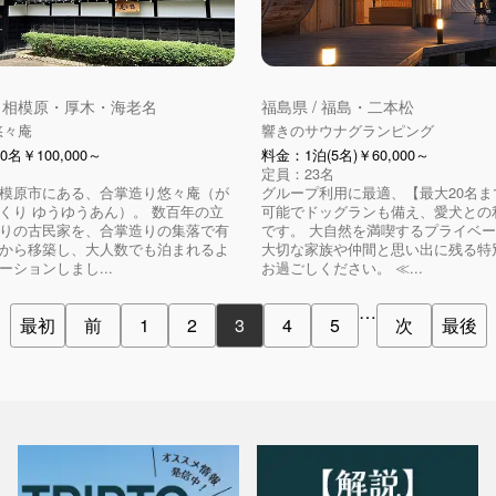
/ 相模原・厚木・海老名
福島県 / 福島・二本松
悠々庵
響きのサウナグランピング
名￥100,000～
料金：1泊(5名)￥60,000～
定員：23名
模原市にある、合掌造り悠々庵（が
グループ利用に最適、【最大20名ま
くり ゆうゆうあん）。 数百年の立
可能でドッグランも備え、愛犬との
りの古民家を、合掌造りの集落で有
です。 大自然を満喫するプライベ
から移築し、大人数でも泊まれるよ
大切な家族や仲間と思い出に残る特
ーションしまし...
お過ごしください。 ≪...
…
最初
前
1
2
3
4
5
次
最後