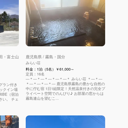
吉田・富士山
鹿児島県 / 霧島・国分
みらい荘
料金：1泊（5名）￥61,000～
定員：16名
―＊―＊―＊―＊―＊―＊ みらい荘 ＊―＊―
＊―＊―＊―＊― 鹿児島県霧島の豊かな自然の
グラン付き
中に佇む宿 1日1組限定！天然温泉付きの完全プ
ェックイン場
ライベート空間でのんびり♪ お部屋の窓からは
RIBE（宿泊
霧島連山を望むこ...
さい。 チェ