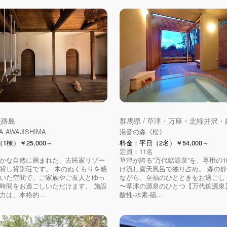
淡路島
群馬県 / 草津・万座・北軽井沢・
A.AWAJISHIMA
湯音の森《松》
1棟）￥25,000～
料金：平日（2名）￥54,000～
定員：11名
かな自然に囲まれた、古民家リゾー
草津が誇る”万代鉱源泉”を、専用の1
貸し貸別荘です。 木のぬくもりを感
け流し露天風呂で独り占め。 森の
いた空間で、ご家族やご友人とゆっ
ながら、至福のひとときをお過ごし
時間をお過ごしいただけます。 施設
〜草津の源泉のひとつ【万代鉱源泉
力は、本格的...
酸性-水素-硫...