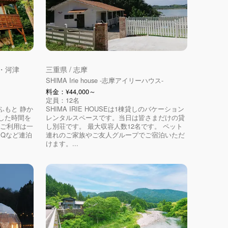
原・河津
三重県 / 志摩
SHIMA Irie house -志摩アイリーハウス-
料金：¥44,000～
定員：12名
ふもと 静か
SHIMA IRIE HOUSEは1棟貸しのバケーション
した時間を
レンタルスペースです。当日は皆さまだけの貸
のご利用は一
し別荘です。 最大収容人数12名です。 ペット
BQなど連泊
連れのご家族やご友人グループでご宿泊いただ
けます。...