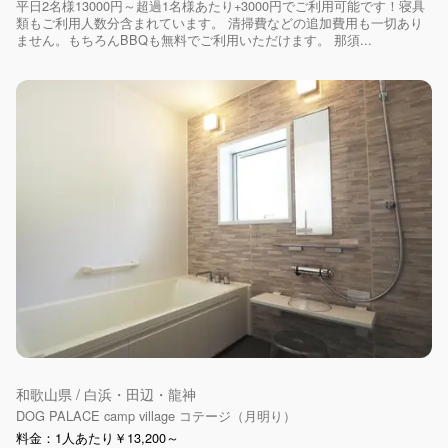
平日2名様13000円～超過1名様あたり+3000円でご利用可能です！寝具
類もご利用人数分含まれています。 清掃費などの追加費用も一切あり
ません。もちろんBBQも無料でご利用いただけます。 那須...
和歌山県 / 白浜・田辺・龍神
DOG PALACE camp village コテージ（月明り）
料金：1人あたり￥13,200～