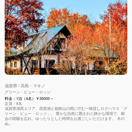
滋賀県 / 高島・マキノ
グリーン・ビュー・ロッジ
料金：1泊（4名）￥35000～
定員：8名
滋賀県湖西エリア、琵琶湖と箱館山の間に佇む一棟貸しログハウス「グ
リーン・ビュー・ロッジ」。 豊かな自然に囲まれた静かな環境で、都
会の喧騒を忘れ、ゆったりとした時間をお過ごしいただけます。 木の
ぬ...