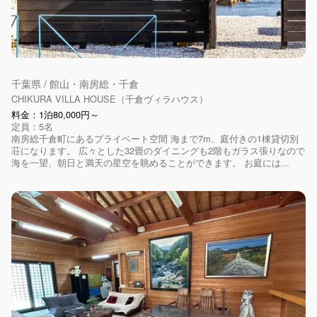
千葉県 / 館山・南房総・千倉
CHIKURA VILLA HOUSE（千倉ヴィラハウス）
料金：1泊80,000円～
定員：5名
南房総千倉町にあるプライベート空間 海まで7m、庭付きの1棟貸切別
荘になります。 広々とした32畳のダイニングも2階もガラス張りなので
海を一望、朝日と満天の星空を眺めることができます。 お庭には...