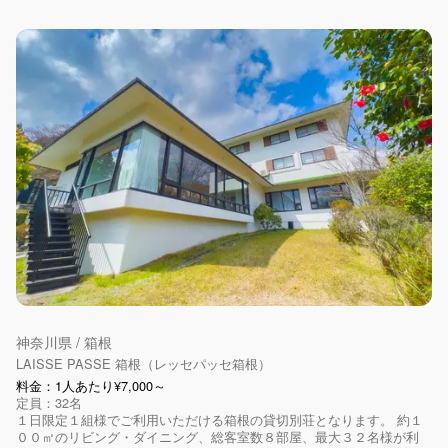
神奈川県 / 箱根
LAISSE PASSE 箱根（レッセパッセ箱根）
料金：1人あたり¥7,000～
定員：32名
１日限定１組様でご利用いただける箱根の貸切別荘となります。 約１
００㎡のリビング・ダイニング、総客室数８部屋、最大３２名様が利