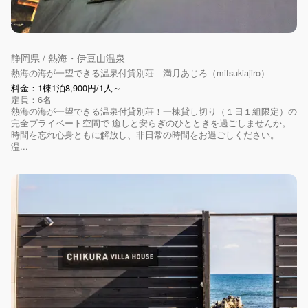
静岡県 / 熱海・伊豆山温泉
熱海の海が一望できる温泉付貸別荘 満月あじろ（mitsukiajiro）
料金：1棟1泊8,900円/1人～
定員：6名
熱海の海が一望できる温泉付貸別荘！一棟貸し切り（１日１組限定）の
完全プライベート空間で 癒しと安らぎのひとときを過ごしませんか。
時間を忘れ心身ともに解放し、非日常の時間をお過ごしください。
温...