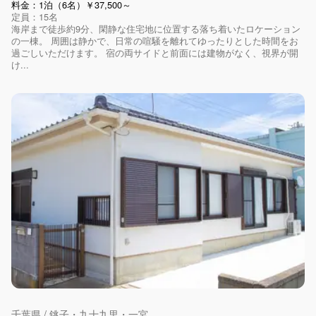
料金：1泊（6名）￥37,500～
定員：15名
海岸まで徒歩約9分、閑静な住宅地に位置する落ち着いたロケーション
の一棟。 周囲は静かで、日常の喧騒を離れてゆったりとした時間をお
過ごしいただけます。 宿の両サイドと前面には建物がなく、視界が開
け...
千葉県 / 銚子・九十九里・一宮