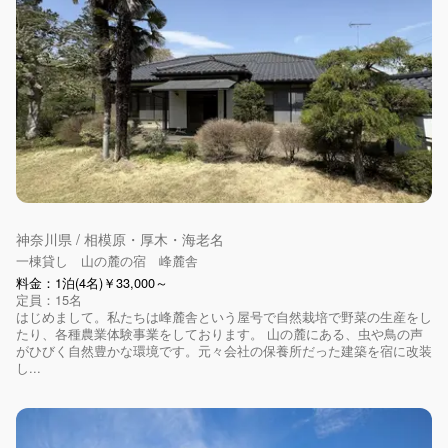
神奈川県 / 相模原・厚木・海老名
一棟貸し 山の麓の宿 峰麓舎
料金：1泊(4名)￥33,000～
定員：15名
はじめまして。私たちは峰麓舎という屋号で自然栽培で野菜の生産をし
たり、各種農業体験事業をしております。 山の麓にある、虫や鳥の声
がひびく自然豊かな環境です。元々会社の保養所だった建築を宿に改装
し...