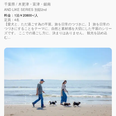
千葉県 / 木更津・富津・鋸南
AND LIKE SERIES 別邸2nd
料金：1泊￥20800~/人
定員：4名
【愛犬と、ただ過ごす為の平屋。旅を日常のつづきに。】 旅を日常の
つづきにすることをテーマに、自然と素材感を大切にした平屋のシリー
ズです。 ここでの過ごし方に、決まりはありません。 観光を詰め込
む...