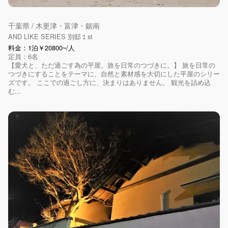
千葉県 / 木更津・富津・鋸南
AND LIKE SERIES 別邸１st
料金：1泊￥20800~/人
定員：6名
【愛犬と、ただ過ごす為の平屋。旅を日常のつづきに。】 旅を日常の
つづきにすることをテーマに、自然と素材感を大切にした平屋のシリー
ズです。 ここでの過ごし方に、決まりはありません。 観光を詰め込
む...