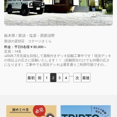
栃木県 / 那須・塩原・西那須野
那須の貸別荘 コテージさくら
料金：平日5名様￥30,000～
定員：14名
※2026.7月完成を目指して屋根付きデッキ拡幅工事中です！現況デッキ
の倍以上の広さに拡幅いたします！！（拡幅部分だけでも20畳の広さ
になります） 工事中でも現況デッキは通常通りご利用可能ですの...
…
最初
前
1
2
3
4
次
最後