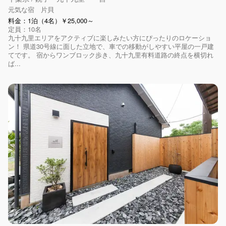
元気な宿 片貝
料金：1泊（4名）￥25,000～
定員：10名
九十九里エリアをアクティブに楽しみたい方にぴったりのロケーショ
ン！ 県道30号線に面した立地で、車での移動がしやすい平屋の一戸建
てです。 宿からワンブロック歩き、九十九里有料道路の終点を横切れ
ば...