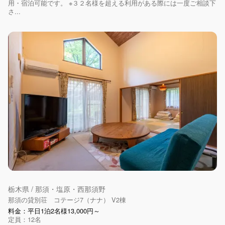
用・宿泊可能です。 ※３２名様を超える利用がある際には一度ご相談下
さ...
栃木県 / 那須・塩原・西那須野
那須の貸別荘 コテージ7（ナナ） V2棟
料金：平日1泊2名様13,000円～
定員：12名