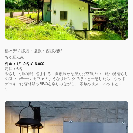
栃木県 / 那須・塩原・西那須野
ちゃ豆ん家
料金：1泊(2名)¥16.000～
定員：6名
やさしい川の音に包まれる、自然豊かな澄んだ空気の中に建つ見晴らし
の良いコテージ カフェのようなリビングでほっと一息したら、ウッド
デッキでは森林浴やBBQを楽しみながら、 家族や友人、ペットとく
つ...