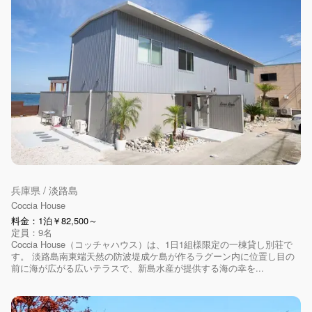
兵庫県 / 淡路島
Coccia House
料金：1泊￥82,500～
定員：9名
Coccia House（コッチャハウス）は、1日1組様限定の一棟貸し別荘で
す。 淡路島南東端天然の防波堤成ケ島が作るラグーン内に位置し目の
前に海が広がる広いテラスで、新島水産が提供する海の幸を...