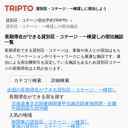
貸別荘・コテージ・一棟貸しに宿泊しよう
貸別荘・コテージ宿泊予約TRIPTO
貸別荘・コテージ・一棟貸しの宿泊施設
長期滞在ができる貸別荘・コテージ・一棟貸しの宿泊施設
一覧
長期滞在できる貸別荘・コテージは、家族や友人との宿泊はもち
ろん、ワーケーションやリモートワークにも最適な施設です。連
泊による宿泊費割引を設定している施設もあるため貸別荘コテー
ジの長期滞在は人気があります。
カテゴリ検索
詳細検索
全国の長期滞在ができる貸別荘・コテージ・一棟貸し
長期滞在ができる宿を探す
北海道
東北
北関東
南関東
甲信越
北陸
東海
関西・近畿
中国
四国
九州
沖縄
人気の地域
南関東の貸別荘・コテージ・一棟貸し
東海の貸別荘・コテージ・一棟貸し