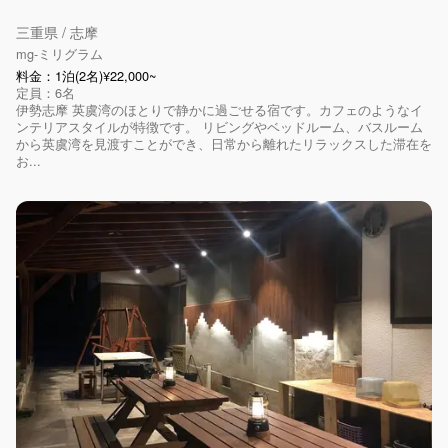
三重県 / 志摩
mg-ミリグラム
料金：1泊(2名)¥22,000~
定員：6名
伊勢志摩 英虞湾のほとりで静かに過ごせる宿です。カフェのようなイ
ンテリアスタイルが特徴です。 リビングやベッドルーム、バスルーム
から英虞湾を見渡すことができ、日常から離れたリラックスした滞在を
お...