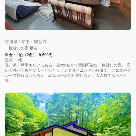
香川県 / 琴平・観音寺
一棟貸しの宿 朋友
料金：1泊（2名）18,500円～
定員：9名
香川県・琴平エリアにある、最大9名まで宿泊可能な一棟貸しの宿。 高
い天井が印象的な広々としたリビングダイニングが特徴で、ご家族やグ
ループ旅行はもちろん、記念日やお祝い旅行など、大人数でゆったり
過...