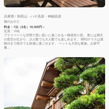
兵庫県 / 和田山・ハチ高原・神鍋高原
畑のおやど
料金：1泊（2名）16,000円～
定員：19名
プライベートな空間で思い思いに過ごせる一棟貸切り宿。 夜には満天
の星空が広がり、少人数でも大人数でも楽しめます。 BBQテラスは屋
根付きで雨天でも快適に過ごせます。 ペットも大切な家族。お留守
番...