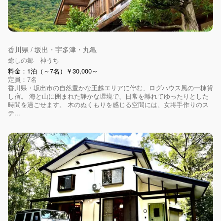
香川県 / 坂出・宇多津・丸亀
癒しの郷 神うち
料金：1泊（～7名）￥30,000～
定員：7名
香川県・坂出市の自然豊かな王越エリアに佇む、ログハウス風の一棟貸
し宿。 海と山に囲まれた静かな環境で、日常を離れてゆったりとした
時間を過ごせます。 木のぬくもりを感じる空間には、女将手作りのス
テ...