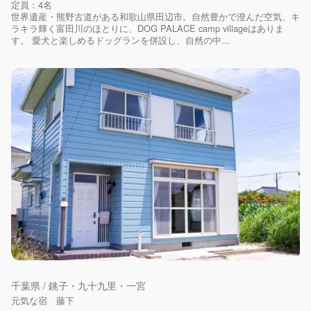
定員：4名
世界遺産・熊野古道がある和歌山県田辺市。自然豊かで澄んだ空気、キ
ラキラ輝く富田川のほとりに、DOG PALACE camp villageはありま
す。 愛犬と楽しめるドッグランを併設し、自然の中...
千葉県 / 銚子・九十九里・一宮
元気な宿 藤下