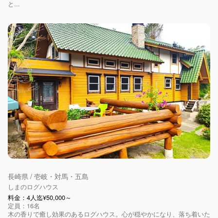
と...
長崎県 / 壱岐・対馬・五島
しまのログハウス
料金：4人迄¥50,000～
定員：16名
木の香りで癒し効果のあるログハウス。心が穏やかになり、落ち着いた