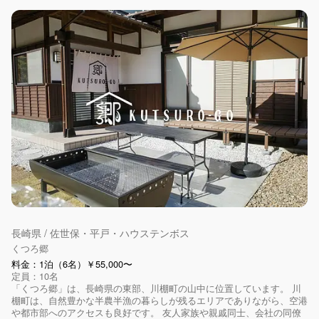
長崎県 / 佐世保・平戸・ハウステンボス
くつろ郷
料金：1泊（6名）￥55,000〜
定員：10名
「くつろ郷」は、長崎県の東部、川棚町の山中に位置しています。 川
棚町は、自然豊かな半農半漁の暮らしが残るエリアでありながら、空港
や都市部へのアクセスも良好です。 友人家族や親戚同士、会社の同僚