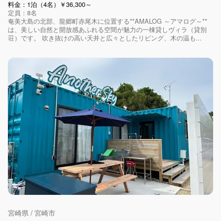
料金：1泊（4名）￥36,300～
定員：8名
奄美大島の北部、龍郷町赤尾木に位置する**AMALOG ～アマログ～**
は、美しい自然と開放感あふれる空間が魅力の一棟貸しヴィラ（貸別
荘）です。 吹き抜けの高い天井と広々としたリビング、木の温も...
宮崎県 / 宮崎市