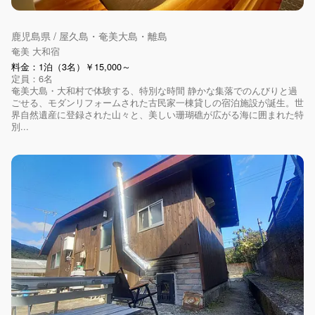
鹿児島県 / 屋久島・奄美大島・離島
奄美 大和宿
料金：1泊（3名）￥15,000～
定員：6名
奄美大島・大和村で体験する、特別な時間 静かな集落でのんびりと過
ごせる、モダンリフォームされた古民家一棟貸しの宿泊施設が誕生。世
界自然遺産に登録された山々と、美しい珊瑚礁が広がる海に囲まれた特
別...