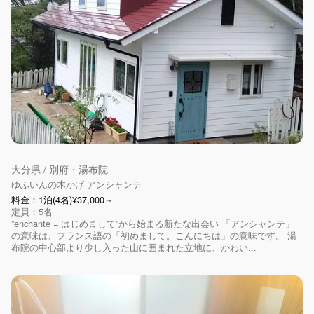
大分県 / 別府・湯布院
ゆふいんの木かげ アンシャンテ
料金：1泊(4名)¥37,000～
定員：5名
”enchante = はじめまして”から始まる新たな出会い 「アンシャンテ」
の意味は、フランス語の「初めまして。こんにちは」の意味です。 湯
布院の中心部より少し入った山に囲まれた立地に、かわい...