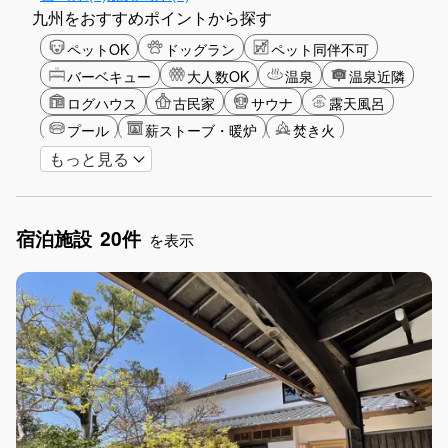
九州をおすすめポイントから探す
ペットOK
ドッグラン
ペット同伴不可
バーベキュー
大人数OK
温泉
温泉近隣
ログハウス
古民家
サウナ
露天風呂
プール
薪ストーブ・暖炉
焚き火
もっと見る
バリアフリー
カップル
山・高原
海・ビーチ
星空
雪シーズン
ゴルフ
釣り
アクティビティ
食事付き
宿泊施設
20件
ガーデニング
グランピング
を表示
グリーンツーリズム
長期滞在
女子旅
駅から徒歩圏内
手持ち花火OK
お子さま歓迎
アメニティ