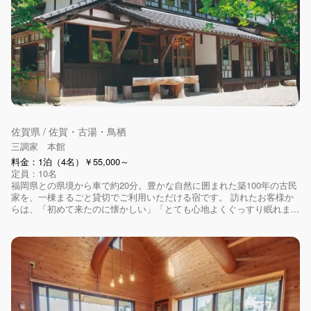
佐賀県 / 佐賀・古湯・鳥栖
三調家 本館
料金：1泊（4名）￥55,000～
定員：10名
福岡県との県境から車で約20分。豊かな自然に囲まれた築100年の古民
家を、一棟まるごと貸切でご利用いただける宿です。 訪れたお客様か
らは、「初めて来たのに懐かしい」「とても心地よくぐっすり眠れま...