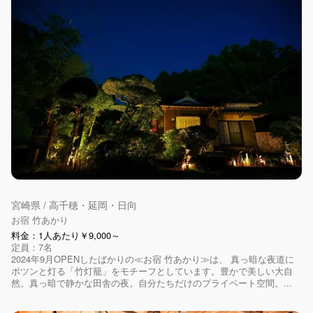
宮崎県 / 高千穂・延岡・日向
お宿 竹あかり
料金：1人あたり￥9,000～
定員：7名
2024年9月OPENしたばかりの≪お宿 竹あかり≫は、 真っ暗な夜道に
ポツンと灯る「竹灯籠」をモチーフとしています。豊かで美しい大自
然。真っ暗で静かな田舎の夜。自分たちだけのプライベート空間。...