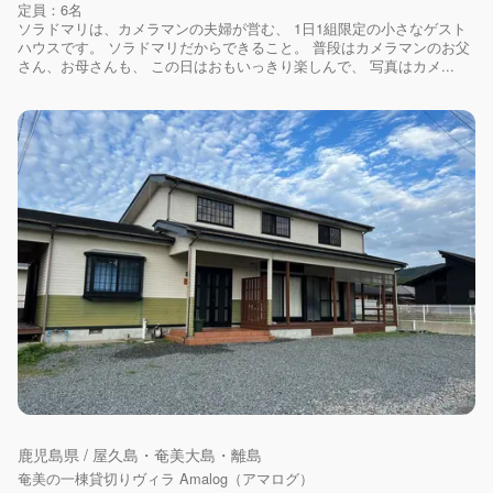
定員：6名
ソラドマリは、カメラマンの夫婦が営む、 1日1組限定の小さなゲスト
ハウスです。 ソラドマリだからできること。 普段はカメラマンのお父
さん、お母さんも、 この日はおもいっきり楽しんで、 写真はカメ...
鹿児島県 / 屋久島・奄美大島・離島
奄美の一棟貸切りヴィラ Amalog（アマログ）