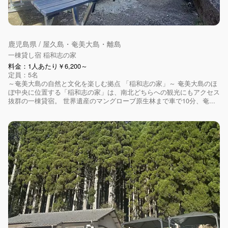
鹿児島県 / 屋久島・奄美大島・離島
一棟貸し宿 稲和志の家
料金：1人あたり￥6,200～
定員：5名
～奄美大島の自然と文化を楽しむ拠点 「稲和志の家」～ 奄美大島のほ
ぼ中央に位置する「稲和志の家」は、南北どちらへの観光にもアクセス
抜群の一棟貸宿。 世界遺産のマングローブ原生林まで車で10分、奄...