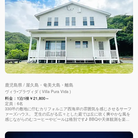
鹿児島県 / 屋久島・奄美大島・離島
ヴィラ•プラヴィダ ( Villa Pura Vida )
料金：1泊1棟￥21,800～
定員：6名
330坪の敷地に佇むカリフォルニア西海岸の雰囲気を感じさせるサーフ
ァーズハウス。 芝生の広がる広々とした庭では丘に吹く爽やかな風を
感じながらのむコーヒーやビールは格別です♪ BBQや天体観測を楽...