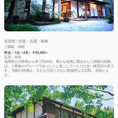
佐賀県 / 佐賀・古湯・鳥栖
三調家 別館
料金：1泊（4名）￥55,000～
定員：20名
福岡県との県境から車で約20分。豊かな自然に囲まれた三調家の別館
は、ご家族やグループでゆったりと過ごしていただける一棟貸切の宿で
す。 別館の特徴は、大きな仕切りのない開放的な大広間。 自然と人
が...