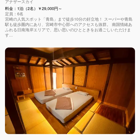
アナザースカイ
料金：1泊（2名）￥29,000円～
定員：6名
宮崎の人気スポット「青島」まで徒歩10分の好立地！ スーパーや青島
駅も徒歩圏内にあり、宮崎市中心部へのアクセスも抜群。 南国情緒あ
ふれる日南海岸エリアで、思い思いのひとときをお過ごしいただけま
す...