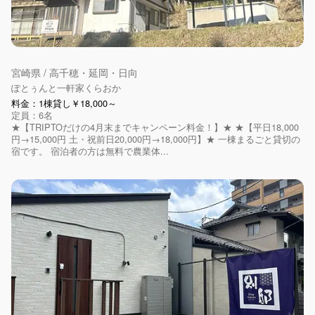
宮崎県 / 高千穂・延岡・日向
ぽとぅんと一軒家くらおか
料金：1棟貸し￥18,000～
定員：6名
★【TRIPTOだけの4月末までキャンペーン料金！】★ ★【平日18,000
円→15,000円 土・祝前日20,000円→18,000円】★ 一棟まるごと貸切の
宿です。 宿泊者の方は無料で農業体...