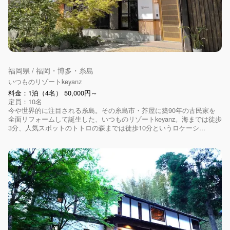
福岡県 / 福岡・博多・糸島
いつものリゾートkeyanz
料金：1泊（4名） 50,000円～
定員：10名
今や世界的に注目される糸島。その糸島市・芥屋に築90年の古民家を
全面リフォームして誕生した、いつものリゾートkeyanz。海までは徒歩
3分、人気スポットのトトロの森までは徒歩10分というロケーシ...