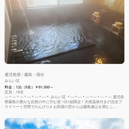
鹿児島県 / 霧島・国分
みらい荘
料金：1泊（5名）￥61,000～
定員：16名
―＊―＊―＊―＊―＊―＊ みらい荘 ＊―＊―＊―＊―＊―＊― 鹿児島
県霧島の豊かな自然の中に佇む宿 1日1組限定！天然温泉付きの完全プ
ライベート空間でのんびり♪ お部屋の窓からは霧島連山を望むこ...