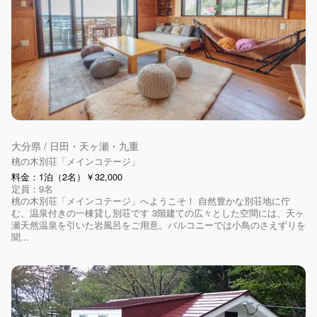
大分県 / 日田・天ヶ瀬・九重
桃の木別荘「メインコテージ」
料金：1泊（2名）￥32,000
定員：9名
桃の木別荘「メインコテージ」へようこそ！ 自然豊かな別荘地に佇
む、温泉付きの一棟貸し別荘です 3階建ての広々とした空間には、天ヶ
瀬天然温泉を引いた岩風呂をご用意。バルコニーでは小鳥のさえずりを
聞...