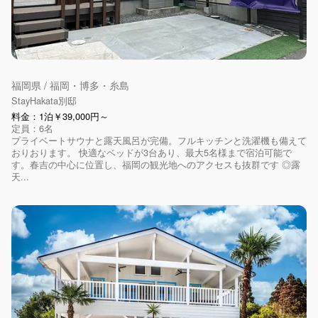
福岡県 / 福岡・博多・糸島
StayHakata別邸
料金：1泊￥39,000円～
定員：6名
プライベートサウナと露天風呂が完備。フルキッチンと洗濯機も備えて
おりおります。 快適なベッドが3台あり、最大5名様まで宿泊可能で
す。春吉の中心に位置し、福岡の観光地へのアクセスも抜群です ◎露
天...