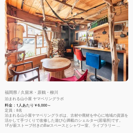
福岡県 / 久留米・原鶴・柳川
泊まれる山小屋 ヤマベリングラボ
料金：1人あたり￥6,000～
定員：8名
泊まれる山小屋ヤマベリングラボは、古材や廃材を中心に地域の資源を
活かして手づくりで改修した遊び心満載のシェルター(居場所)です。
1Fが薪ストーブ付きのBarスペースとシャワー室、ライブラリー ...