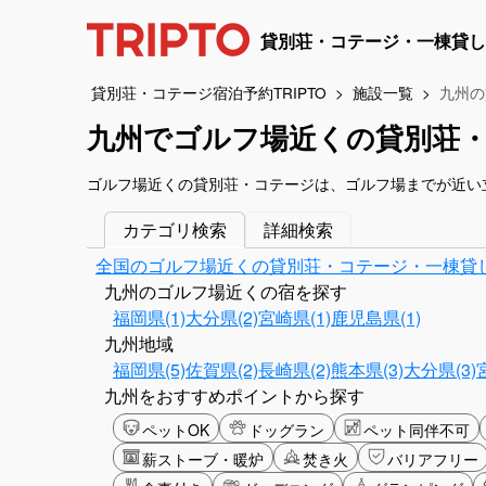
貸別荘・コテージ・一棟貸し
貸別荘・コテージ宿泊予約TRIPTO
施設一覧
九州の
九州でゴルフ場近くの貸別荘
ゴルフ場近くの貸別荘・コテージは、ゴルフ場までが近い
カテゴリ検索
詳細検索
全国のゴルフ場近くの貸別荘・コテージ・一棟貸
九州のゴルフ場近くの宿を探す
福岡県(1)
大分県(2)
宮崎県(1)
鹿児島県(1)
九州地域
福岡県(5)
佐賀県(2)
長崎県(2)
熊本県(3)
大分県(3)
九州をおすすめポイントから探す
ペットOK
ドッグラン
ペット同伴不可
薪ストーブ・暖炉
焚き火
バリアフリー