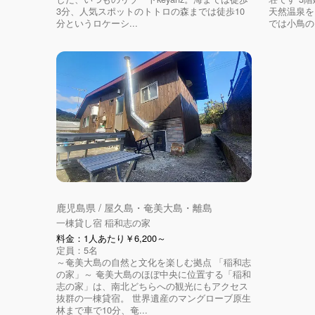
3分、人気スポットのトトロの森までは徒歩10
天然温泉を
分というロケーシ...
では小鳥の
鹿児島県 / 屋久島・奄美大島・離島
一棟貸し宿 稲和志の家
料金：1人あたり￥6,200～
定員：5名
～奄美大島の自然と文化を楽しむ拠点 「稲和志
の家」～ 奄美大島のほぼ中央に位置する「稲和
志の家」は、南北どちらへの観光にもアクセス
抜群の一棟貸宿。 世界遺産のマングローブ原生
林まで車で10分、奄...