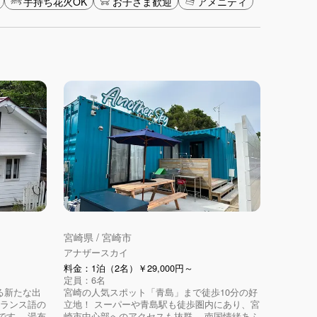
手持ち花火OK
お子さま歓迎
アメニティ
宮崎県 / 宮崎市
アナザースカイ
料金：1泊（2名）￥29,000円～
定員：6名
始まる新たな出
宮崎の人気スポット「青島」まで徒歩10分の好
フランス語の
立地！ スーパーや青島駅も徒歩圏内にあり、宮
です。 湯布
崎市中心部へのアクセスも抜群。 南国情緒あふ