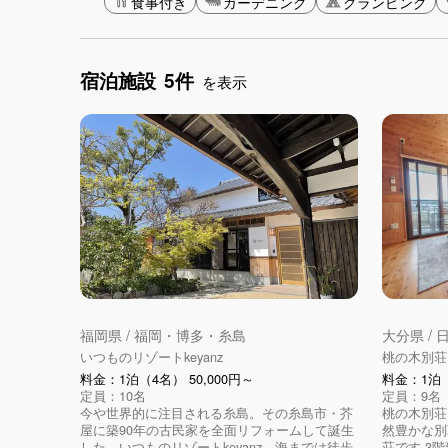
食事付き
ガーデニング
グランピング
宿泊施設
5件
を表示
福岡県 / 福岡・博多・糸島
大分県 /
いつものリゾートkeyanz
桃の木別荘
料金：1泊（4名） 50,000円～
料金：1泊（
定員：10名
定員：9名
今や世界的に注目される糸島。その糸島市・芥
桃の木別荘
屋に築90年の古民家を全面リフォームして誕生
然豊かな別
した、いつものリゾートkeyanz。海までは徒歩
荘です 3