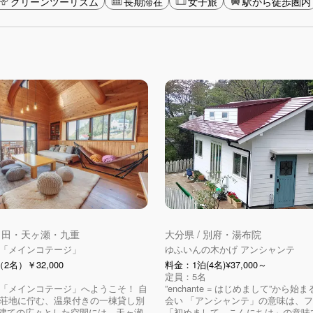
グリーンツーリズム
長期滞在
女子旅
駅から徒歩圏内
 日田・天ヶ瀬・九重
大分県 / 別府・湯布院
「メインコテージ」
ゆふいんの木かげ アンシャンテ
2名）￥32,000
料金：1泊(4名)¥37,000～
定員：5名
「メインコテージ」へようこそ！ 自
”enchante = はじめまして”から
荘地に佇む、温泉付きの一棟貸し別
会い 「アンシャンテ」の意味は、
階建ての広々とした空間には、天ヶ瀬
「初めまして。こんにちは」の意味