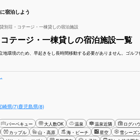
に宿泊しよう
貸別荘・コテージ・一棟貸しの宿泊施設
・コテージ・一棟貸しの宿泊施設一覧
立地環境のため、早起きをし長時間移動する必要がありません。ゴルフ
し
宮崎県(7)
鹿児島県(8)
バーベキュー
大人数OK
温泉
温泉近隣
ログハ
カップル
山・高原
海・ビーチ
星空
雪シーズ