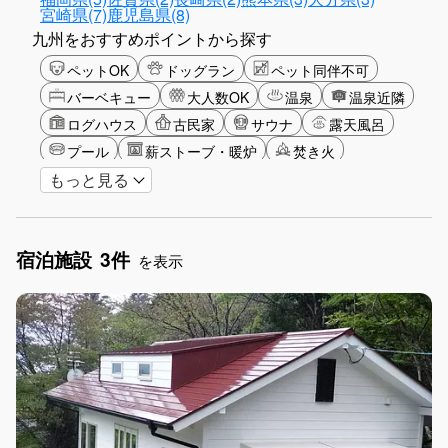
宮崎県(7)
鹿児島県(8)
九州をおすすめポイントから探す
ペットOK
ドッグラン
ペット同伴不可
バーベキュー
大人数OK
温泉
温泉近隣
ログハウス
古民家
サウナ
露天風呂
プール
薪ストーブ・暖炉
焚き火
もっと見る
バリアフリー
カップル
山・高原
海・ビーチ
星空
雪シーズン
ゴルフ
釣り
アクティビティ
食事付き
宿泊施設
3件
ガーデニング
グランピング
を表示
グリーンツーリズム
長期滞在
女子旅
駅から徒歩圏内
手持ち花火OK
お子さま歓迎
アメニティ