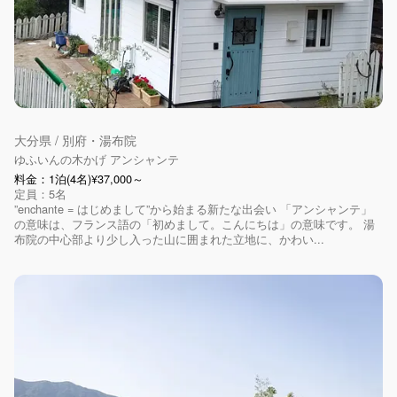
大分県 / 別府・湯布院
ゆふいんの木かげ アンシャンテ
料金：1泊(4名)¥37,000～
定員：5名
”enchante = はじめまして”から始まる新たな出会い 「アンシャンテ」
の意味は、フランス語の「初めまして。こんにちは」の意味です。 湯
布院の中心部より少し入った山に囲まれた立地に、かわい...