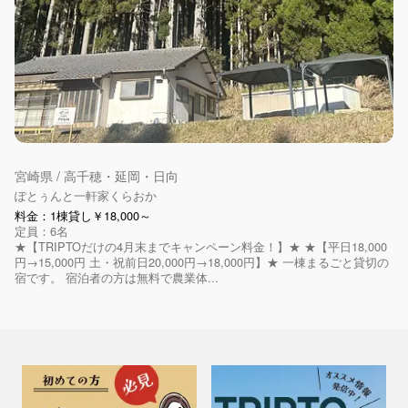
宮崎県 / 高千穂・延岡・日向
ぽとぅんと一軒家くらおか
料金：1棟貸し￥18,000～
定員：6名
★【TRIPTOだけの4月末までキャンペーン料金！】★ ★【平日18,000
円→15,000円 土・祝前日20,000円→18,000円】★ 一棟まるごと貸切の
宿です。 宿泊者の方は無料で農業体...